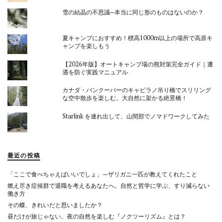
雪の結晶の不思議─本当に同じ形のものはないのか？
夏キャンプにおすすめ！標高1000m以上の場所で高原キ
ャンプを楽しもう
【2026年版】オートキャンプ場の熊対策完全ガイド｜遭
遇を防ぐ実践マニュアル
カナダ・バンクーバーのキャピラノ吊り橋でスリリング
な空中散歩を楽しむ。大自然に架かる絶景橋！
Starlink を連れ出して、山間部でノマドワークしてみた
最近の投稿
「ここで食べちゃえばいいでしょ」—ザリガニ一匹が教えてくれたこと
燃え尽き症候群で退職を考えるあなたへ。自然と哲学に学ぶ、すり減らない
働き方
その蝶、きれいだと思いましたか？
昼だけが旅じゃない。夜の自然を楽しむ『ノクツーリズム』とは？