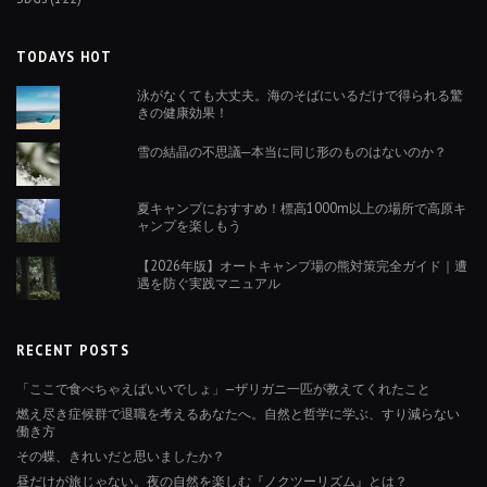
TODAYS HOT
泳がなくても大丈夫。海のそばにいるだけで得られる驚
きの健康効果！
雪の結晶の不思議─本当に同じ形のものはないのか？
夏キャンプにおすすめ！標高1000m以上の場所で高原キ
ャンプを楽しもう
【2026年版】オートキャンプ場の熊対策完全ガイド｜遭
遇を防ぐ実践マニュアル
RECENT POSTS
「ここで食べちゃえばいいでしょ」—ザリガニ一匹が教えてくれたこと
燃え尽き症候群で退職を考えるあなたへ。自然と哲学に学ぶ、すり減らない
働き方
その蝶、きれいだと思いましたか？
昼だけが旅じゃない。夜の自然を楽しむ『ノクツーリズム』とは？