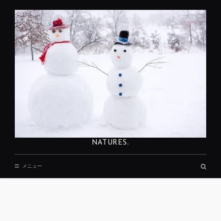
コ
ン
テ
ン
ツ
へ
移
動
NATURES.
検
メニュー
索
ボ
ッ
ク
ス
REST