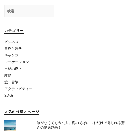
ゲ
検
ー
索:
シ
ョ
カテゴリー
ン
ビジネス
自然と哲学
キャンプ
ワーケーション
自然の良さ
離島
旅・冒険
アクティビティー
SDGs
人気の投稿とページ
泳がなくても大丈夫。海のそばにいるだけで得られる驚
きの健康効果！