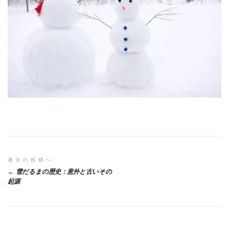
投
過去の投稿へ
雪だるまの歴史：意外と古いその
稿
起源
ナ
ビ