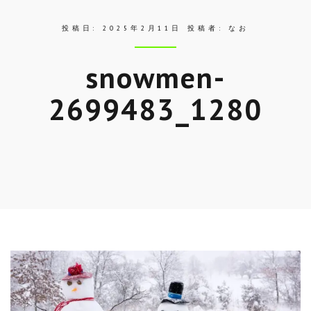
投稿日:
2025年2月11日
投稿者:
なお
snowmen-
2699483_1280
Skip
to
entry
content