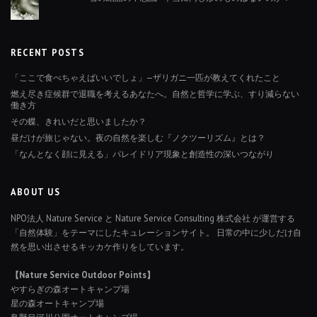
RECENT POSTS
「ここで食べちゃえばいいでしょ」—ザリガニ一匹が教えてくれたこと
燃え尽き症候群で退職を考えるあなたへ。自然と哲学に学ぶ、すり減らない
働き方
その蝶、きれいだと思いましたか？
昼だけが旅じゃない。夜の自然を楽しむ『ノクツーリズム』とは？
「なんとなく顔に見える」パレイドリア現象と創造性の深いつながり
ABOUT US
NPO法人 Nature Service と Nature Service Consulting 株式会社 が運営する
「自然体験」をテーマにしたキュレーションサイト。 日常の中に少しだけ自
然を思い出させるキッカケ作りをしています。
【Nature Service Outdoor Points】
やすらぎの森オートキャンプ場
星の森オートキャンプ場
鳥野目河川公園オートキャンプ場