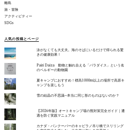
離島
旅・冒険
アクティビティー
SDGs
人気の投稿とページ
泳がなくても大丈夫。海のそばにいるだけで得られる驚
きの健康効果！
Pairi Daiza 動物と触れ合える「パラダイス」という名
のベルギーの動物園
夏キャンプにおすすめ！標高1000m以上の場所で高原キ
ャンプを楽しもう
雪の結晶の不思議─本当に同じ形のものはないのか？
【2026年版】オートキャンプ場の熊対策完全ガイド｜遭
遇を防ぐ実践マニュアル
カナダ・バンクーバーのキャピラノ吊り橋でスリリング