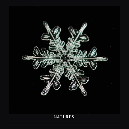
コ
ン
テ
ン
ツ
へ
移
動
NATURES.
REST