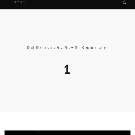
検
メニュー
索
ボ
ッ
ク
ス
投稿日:
2025年2月19日
投稿者:
なお
1
Skip
to
entry
content