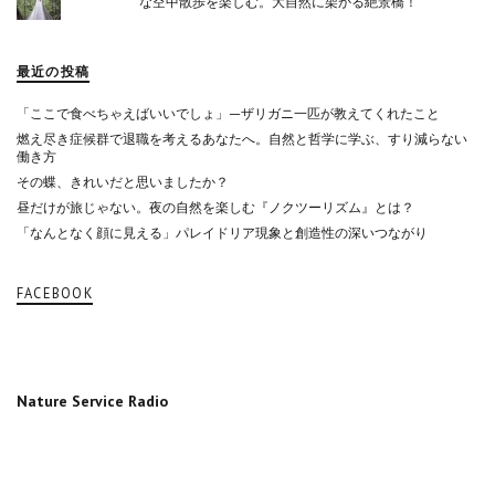
な空中散歩を楽しむ。大自然に架かる絶景橋！
最近の投稿
「ここで食べちゃえばいいでしょ」—ザリガニ一匹が教えてくれたこと
燃え尽き症候群で退職を考えるあなたへ。自然と哲学に学ぶ、すり減らない
働き方
その蝶、きれいだと思いましたか？
昼だけが旅じゃない。夜の自然を楽しむ『ノクツーリズム』とは？
「なんとなく顔に見える」パレイドリア現象と創造性の深いつながり
FACEBOOK
Nature Service Radio