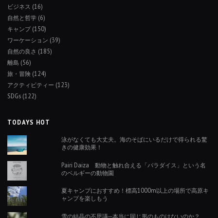
ビジネス
(16)
自然と哲学
(6)
キャンプ
(150)
ワーケーション
(39)
自然の良さ
(185)
離島
(56)
旅・冒険
(124)
アクティビティー
(123)
SDGs
(122)
TODAYS HOT
泳がなくても大丈夫。海のそばにいるだけで得られる驚
きの健康効果！
Pairi Daiza 動物と触れ合える「パラダイス」という名
のベルギーの動物園
夏キャンプにおすすめ！標高1000m以上の場所で高原キ
ャンプを楽しもう
雪の結晶の不思議─本当に同じ形のものはないのか？