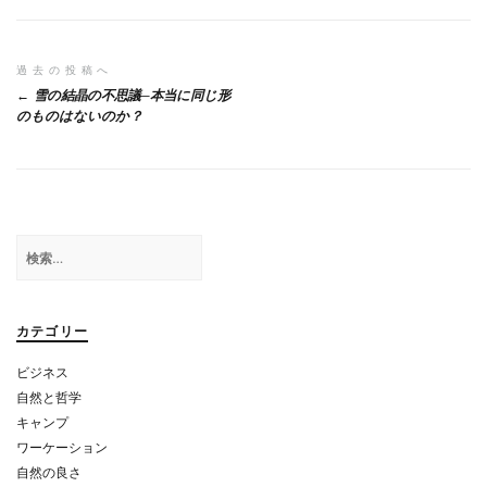
投
過去の投稿へ
雪の結晶の不思議─本当に同じ形
稿
のものはないのか？
ナ
ビ
ゲ
検
ー
索:
シ
ョ
カテゴリー
ン
ビジネス
自然と哲学
キャンプ
ワーケーション
自然の良さ