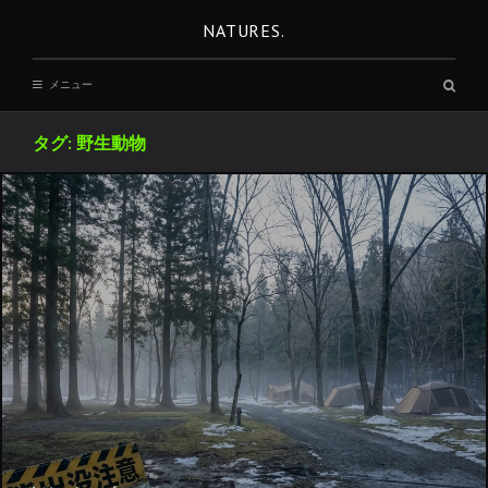
コ
NATURES.
ン
テ
検
メニュー
ン
索
ボ
ツ
ッ
タグ:
野生動物
へ
ク
ス
移
動
REST