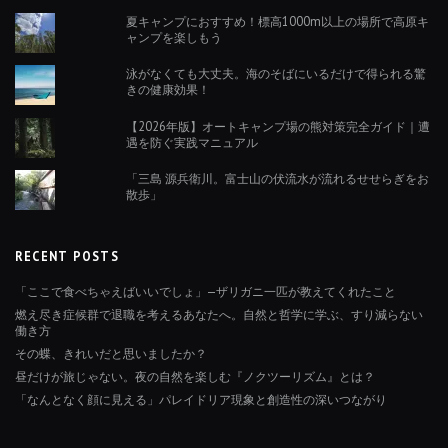
夏キャンプにおすすめ！標高1000m以上の場所で高原キ
ャンプを楽しもう
泳がなくても大丈夫。海のそばにいるだけで得られる驚
きの健康効果！
【2026年版】オートキャンプ場の熊対策完全ガイド｜遭
遇を防ぐ実践マニュアル
「三島 源兵衛川。富士山の伏流水が流れるせせらぎをお
散歩」
RECENT POSTS
「ここで食べちゃえばいいでしょ」—ザリガニ一匹が教えてくれたこと
燃え尽き症候群で退職を考えるあなたへ。自然と哲学に学ぶ、すり減らない
働き方
その蝶、きれいだと思いましたか？
昼だけが旅じゃない。夜の自然を楽しむ『ノクツーリズム』とは？
「なんとなく顔に見える」パレイドリア現象と創造性の深いつながり