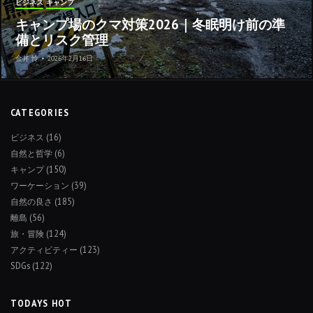
ビジネス
キャンプ
キャンプ場のクマ対策2026｜冬眠明け前の準
備とリスク管理
金井 怜
•
2026年2月16日
CATEGORIES
ビジネス
(16)
自然と哲学
(6)
キャンプ
(150)
ワーケーション
(39)
自然の良さ
(185)
離島
(56)
旅・冒険
(124)
アクティビティー
(123)
SDGs
(122)
TODAYS HOT