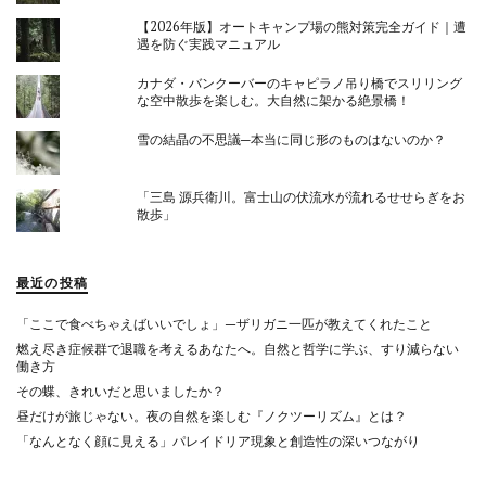
【2026年版】オートキャンプ場の熊対策完全ガイド｜遭
遇を防ぐ実践マニュアル
カナダ・バンクーバーのキャピラノ吊り橋でスリリング
な空中散歩を楽しむ。大自然に架かる絶景橋！
雪の結晶の不思議─本当に同じ形のものはないのか？
「三島 源兵衛川。富士山の伏流水が流れるせせらぎをお
散歩」
最近の投稿
「ここで食べちゃえばいいでしょ」—ザリガニ一匹が教えてくれたこと
燃え尽き症候群で退職を考えるあなたへ。自然と哲学に学ぶ、すり減らない
働き方
その蝶、きれいだと思いましたか？
昼だけが旅じゃない。夜の自然を楽しむ『ノクツーリズム』とは？
「なんとなく顔に見える」パレイドリア現象と創造性の深いつながり