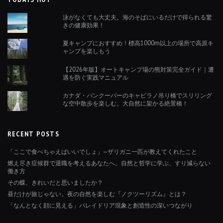
泳がなくても大丈夫。海のそばにいるだけで得られる驚
きの健康効果！
夏キャンプにおすすめ！標高1000m以上の場所で高原キ
ャンプを楽しもう
【2026年版】オートキャンプ場の熊対策完全ガイド｜遭
遇を防ぐ実践マニュアル
カナダ・バンクーバーのキャピラノ吊り橋でスリリング
な空中散歩を楽しむ。大自然に架かる絶景橋！
RECENT POSTS
「ここで食べちゃえばいいでしょ」—ザリガニ一匹が教えてくれたこと
燃え尽き症候群で退職を考えるあなたへ。自然と哲学に学ぶ、すり減らない
働き方
その蝶、きれいだと思いましたか？
昼だけが旅じゃない。夜の自然を楽しむ『ノクツーリズム』とは？
「なんとなく顔に見える」パレイドリア現象と創造性の深いつながり