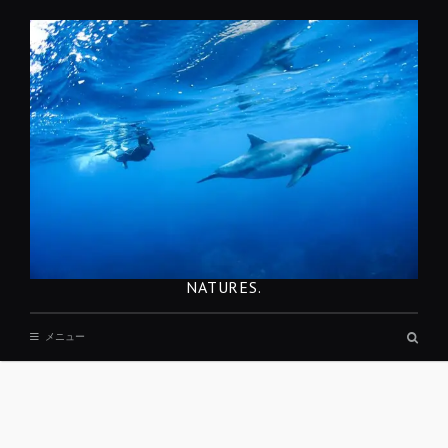
コ
ン
テ
ン
ツ
へ
移
動
NATURES.
検
メニュー
索
ボ
ッ
ク
ス
REST