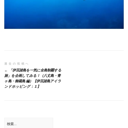
投
過去の投稿へ
「伊豆諸島を一気に全島制覇する
稿
旅」を企画してみる！（八丈島・青
ヶ島・御蔵島 編）【伊豆諸島アイラ
ナ
ンドホッピング：１】
ビ
ゲ
ー
シ
検
索: