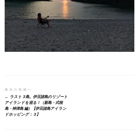
投
過去の投稿へ
ラスト３島。伊豆諸島のリゾート
稿
アイランドを巡る！（新島・式根
島・神津島 編）【伊豆諸島アイラン
ナ
ドホッピング：３】
ビ
ゲ