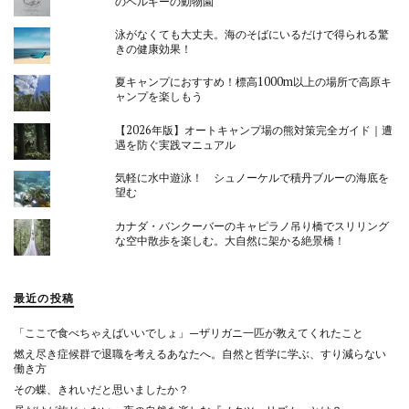
のベルギーの動物園
泳がなくても大丈夫。海のそばにいるだけで得られる驚
きの健康効果！
夏キャンプにおすすめ！標高1000m以上の場所で高原キ
ャンプを楽しもう
【2026年版】オートキャンプ場の熊対策完全ガイド｜遭
遇を防ぐ実践マニュアル
気軽に水中遊泳！ シュノーケルで積丹ブルーの海底を
望む
カナダ・バンクーバーのキャピラノ吊り橋でスリリング
な空中散歩を楽しむ。大自然に架かる絶景橋！
最近の投稿
「ここで食べちゃえばいいでしょ」—ザリガニ一匹が教えてくれたこと
燃え尽き症候群で退職を考えるあなたへ。自然と哲学に学ぶ、すり減らない
働き方
その蝶、きれいだと思いましたか？