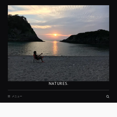
コ
ン
テ
ン
ツ
へ
移
動
NATURES.
検
メニュー
索
ボ
ッ
REST
ク