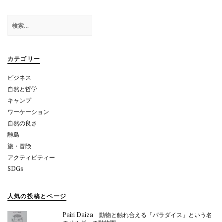
ー
シ
検
索:
ョ
ン
カテゴリー
ビジネス
自然と哲学
キャンプ
ワーケーション
自然の良さ
離島
旅・冒険
アクティビティー
SDGs
人気の投稿とページ
Pairi Daiza 動物と触れ合える「パラダイス」という名