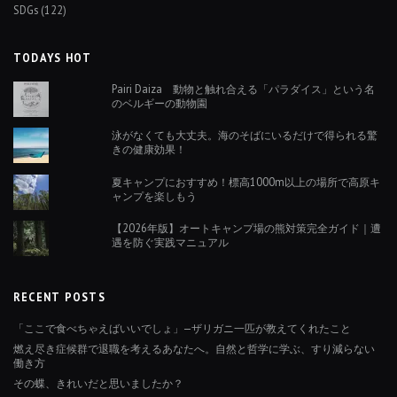
SDGs
(122)
TODAYS HOT
Pairi Daiza 動物と触れ合える「パラダイス」という名
のベルギーの動物園
泳がなくても大丈夫。海のそばにいるだけで得られる驚
きの健康効果！
夏キャンプにおすすめ！標高1000m以上の場所で高原キ
ャンプを楽しもう
【2026年版】オートキャンプ場の熊対策完全ガイド｜遭
遇を防ぐ実践マニュアル
RECENT POSTS
「ここで食べちゃえばいいでしょ」—ザリガニ一匹が教えてくれたこと
燃え尽き症候群で退職を考えるあなたへ。自然と哲学に学ぶ、すり減らない
働き方
その蝶、きれいだと思いましたか？