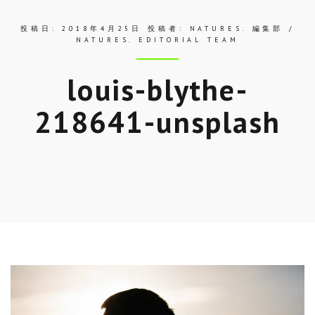
投稿日:
2018年4月25日
投稿者:
NATURES. 編集部 /
NATURES. EDITORIAL TEAM
louis-blythe-
218641-unsplash
Skip
to
entry
content