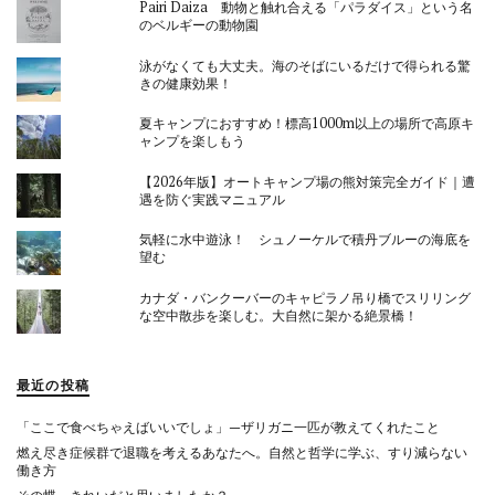
Pairi Daiza 動物と触れ合える「パラダイス」という名
のベルギーの動物園
泳がなくても大丈夫。海のそばにいるだけで得られる驚
きの健康効果！
夏キャンプにおすすめ！標高1000m以上の場所で高原キ
ャンプを楽しもう
【2026年版】オートキャンプ場の熊対策完全ガイド｜遭
遇を防ぐ実践マニュアル
気軽に水中遊泳！ シュノーケルで積丹ブルーの海底を
望む
カナダ・バンクーバーのキャピラノ吊り橋でスリリング
な空中散歩を楽しむ。大自然に架かる絶景橋！
最近の投稿
「ここで食べちゃえばいいでしょ」—ザリガニ一匹が教えてくれたこと
燃え尽き症候群で退職を考えるあなたへ。自然と哲学に学ぶ、すり減らない
働き方