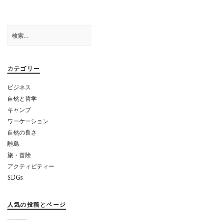
ゲ
ー
検
シ
索:
ョ
カテゴリー
ン
ビジネス
自然と哲学
キャンプ
ワーケーション
自然の良さ
離島
旅・冒険
アクティビティー
SDGs
人気の投稿とページ