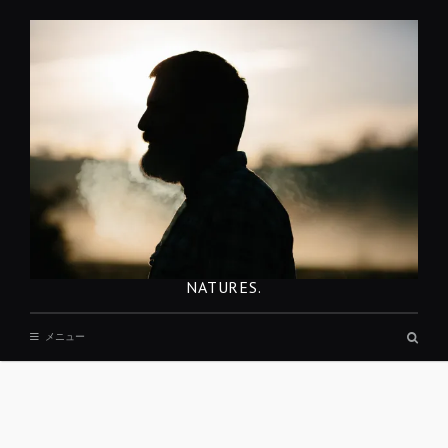
コ
ン
テ
ン
ツ
へ
移
動
NATURES.
検
メニュー
索
ボ
ッ
ク
ス
REST