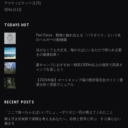
アクティビティー
(123)
SDGs
(122)
TODAYS HOT
Pairi Daiza 動物と触れ合える「パラダイス」という名
のベルギーの動物園
泳がなくても大丈夫。海のそばにいるだけで得られる驚
きの健康効果！
夏キャンプにおすすめ！標高1000m以上の場所で高原キ
ャンプを楽しもう
【2026年版】オートキャンプ場の熊対策完全ガイド｜遭
遇を防ぐ実践マニュアル
RECENT POSTS
「ここで食べちゃえばいいでしょ」—ザリガニ一匹が教えてくれたこと
燃え尽き症候群で退職を考えるあなたへ。自然と哲学に学ぶ、すり減らない
働き方