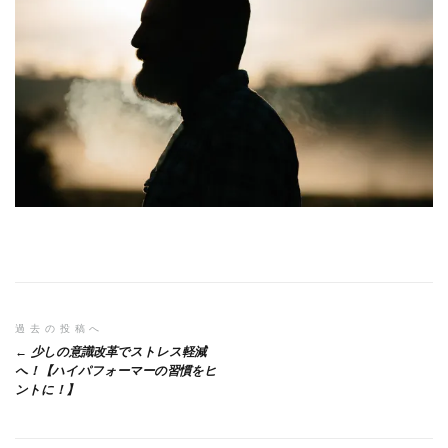
投
過去の投稿へ
少しの意識改革でストレス軽減
稿
へ！【ハイパフォーマーの習慣をヒ
ントに！】
ナ
ビ