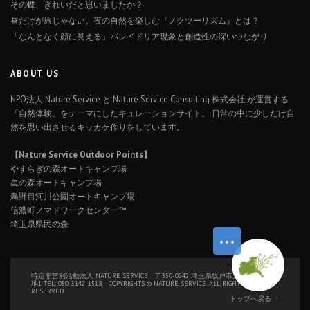
その蝶、きれいだと思いましたか？
昼だけが旅じゃない。夜の自然を楽しむ『ノクツーリズム』とは？
「なんとなく顔に見える」パレイドリア現象と創造性の深いつながり
ABOUT US
NPO法人 Nature Service と Nature Service Consulting 株式会社 が運営する
「自然体験」をテーマにしたキュレーションサイト。 日常の中に少しだけ自
然を思い出させるキッカケ作りをしています。
【Nature Service Outdoor Points】
やすらぎの森オートキャンプ場
星の森オートキャンプ場
鳥野目河川公園オートキャンプ場
信濃町ノマドワークセンター™
埼玉県県民の森
特定非営利活動法人 NATURE SERVICE 〒350-0242 埼玉県坂戸市大字厚川126番
地1 TEL: 050-3142-1518 COPYRIGHTS © NATURE SERVICE. ALL RIGHTS
RESERVED.
トップへ戻る