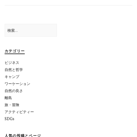
ナ
ビ
ゲ
検
ー
索:
シ
ョ
カテゴリー
ン
ビジネス
自然と哲学
キャンプ
ワーケーション
自然の良さ
離島
旅・冒険
アクティビティー
SDGs
人気の投稿とページ