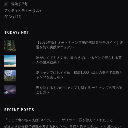
旅・冒険
(124)
アクティビティー
(123)
SDGs
(122)
TODAYS HOT
【2026年版】オートキャンプ場の熊対策完全ガイド｜遭
遇を防ぐ実践マニュアル
泳がなくても大丈夫。海のそばにいるだけで得られる驚
きの健康効果！
夏キャンプにおすすめ！標高1000m以上の場所で高原キ
ャンプを楽しもう
夜を制するものがキャンプを制する 〜キャンプの夜の過
ごし方〜
RECENT POSTS
「ここで食べちゃえばいいでしょ」—ザリガニ一匹が教えてくれたこと
燃え尽き症候群で退職を考えるあなたへ。自然と哲学に学ぶ、すり減らない