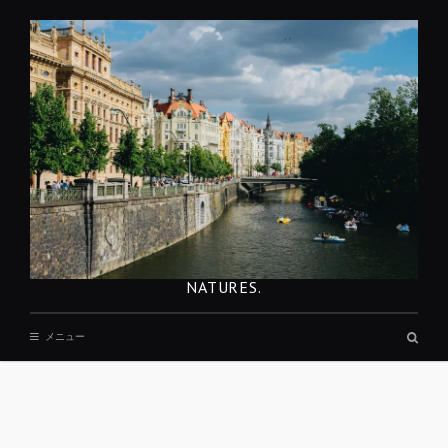
コ
ン
テ
ン
ツ
へ
移
動
NATURES.
検
メニュー
索
ボ
ッ
ク
ス
REST