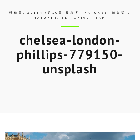
投稿日:
2018年9月10日
投稿者:
NATURES. 編集部 /
NATURES. EDITORIAL TEAM
chelsea-london-
phillips-779150-
unsplash
Skip
to
entry
content