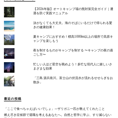
【2026年版】オートキャンプ場の熊対策完全ガイド｜遭
遇を防ぐ実践マニュアル
泳がなくても大丈夫。海のそばにいるだけで得られる驚
きの健康効果！
夏キャンプにおすすめ！標高1000m以上の場所で高原キ
ャンプを楽しもう
夜を制するものがキャンプを制する 〜キャンプの夜の過
ごし方〜
忙しい人ほど星空を眺めよう！多忙な現代人に嬉しいさ
まざまな効果
「三島 源兵衛川。富士山の伏流水が流れるせせらぎをお
散歩」
最近の投稿
「ここで食べちゃえばいいでしょ」—ザリガニ一匹が教えてくれたこと
燃え尽き症候群で退職を考えるあなたへ。自然と哲学に学ぶ、すり減らない