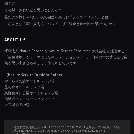
働き方
その蝶、きれいだと思いましたか？
昼だけが旅じゃない。夜の自然を楽しむ『ノクツーリズム』とは？
「なんとなく顔に見える」パレイドリア現象と創造性の深いつながり
ABOUT US
NPO法人 Nature Service と Nature Service Consulting 株式会社 が運営する
「自然体験」をテーマにしたキュレーションサイト。 日常の中に少しだけ自
然を思い出させるキッカケ作りをしています。
【Nature Service Outdoor Points】
やすらぎの森オートキャンプ場
星の森オートキャンプ場
鳥野目河川公園オートキャンプ場
信濃町ノマドワークセンター™
埼玉県県民の森
×
特定非営利活動法人 NATURE SERVICE 〒350-0242 埼玉県坂戸市大字厚川126番
地1 TEL: 050-3142-1518 COPYRIGHTS © NATURE SERVICE. ALL RIGHTS
RESERVED.