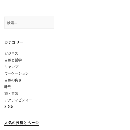
ゲ
ー
検
シ
索:
ョ
カテゴリー
ン
ビジネス
自然と哲学
キャンプ
ワーケーション
自然の良さ
離島
旅・冒険
アクティビティー
SDGs
人気の投稿とページ