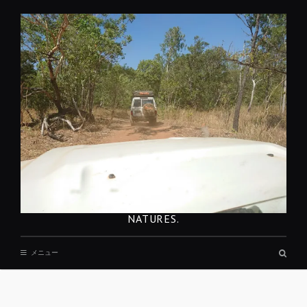
コ
ン
テ
ン
ツ
へ
移
動
NATURES.
検
メニュー
索
ボ
ッ
REST
ク