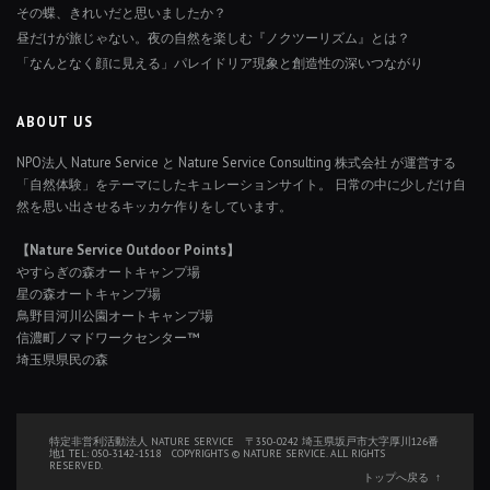
その蝶、きれいだと思いましたか？
昼だけが旅じゃない。夜の自然を楽しむ『ノクツーリズム』とは？
「なんとなく顔に見える」パレイドリア現象と創造性の深いつながり
ABOUT US
NPO法人 Nature Service と Nature Service Consulting 株式会社 が運営する
「自然体験」をテーマにしたキュレーションサイト。 日常の中に少しだけ自
然を思い出させるキッカケ作りをしています。
【Nature Service Outdoor Points】
やすらぎの森オートキャンプ場
星の森オートキャンプ場
鳥野目河川公園オートキャンプ場
信濃町ノマドワークセンター™
埼玉県県民の森
特定非営利活動法人 NATURE SERVICE 〒350-0242 埼玉県坂戸市大字厚川126番
地1 TEL: 050-3142-1518 COPYRIGHTS © NATURE SERVICE. ALL RIGHTS
RESERVED.
トップへ戻る