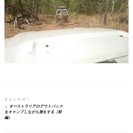
投
過去の投稿へ
オーストラリアのアウトバック
稿
をキャンプしながら旅をする（前
編）
ナ
ビ