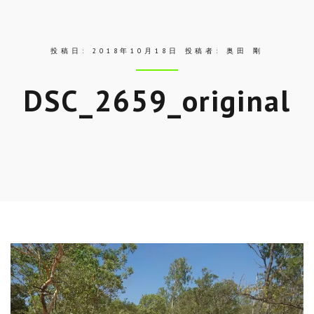
ス
投稿日:
2018年10月18日
投稿者:
奥田 剛
DSC_2659_original
Skip
to
entry
content