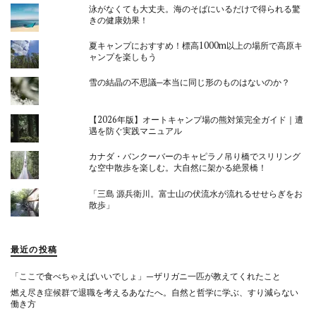
泳がなくても大丈夫。海のそばにいるだけで得られる驚
きの健康効果！
夏キャンプにおすすめ！標高1000m以上の場所で高原キ
ャンプを楽しもう
雪の結晶の不思議─本当に同じ形のものはないのか？
【2026年版】オートキャンプ場の熊対策完全ガイド｜遭
遇を防ぐ実践マニュアル
カナダ・バンクーバーのキャピラノ吊り橋でスリリング
な空中散歩を楽しむ。大自然に架かる絶景橋！
「三島 源兵衛川。富士山の伏流水が流れるせせらぎをお
散歩」
最近の投稿
「ここで食べちゃえばいいでしょ」—ザリガニ一匹が教えてくれたこと
燃え尽き症候群で退職を考えるあなたへ。自然と哲学に学ぶ、すり減らない
働き方