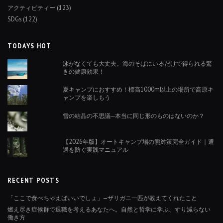
アクティビティー
(123)
SDGs
(122)
TODAYS HOT
泳がなくても大丈夫。海のそばにいるだけで得られる驚
きの健康効果！
夏キャンプにおすすめ！標高1000m以上の場所で高原キ
ャンプを楽しもう
雪の結晶の不思議─本当に同じ形のものはないのか？
【2026年版】オートキャンプ場の熊対策完全ガイド｜遭
遇を防ぐ実践マニュアル
RECENT POSTS
「ここで食べちゃえばいいでしょ」—ザリガニ一匹が教えてくれたこと
燃え尽き症候群で退職を考えるあなたへ。自然と哲学に学ぶ、すり減らない
働き方