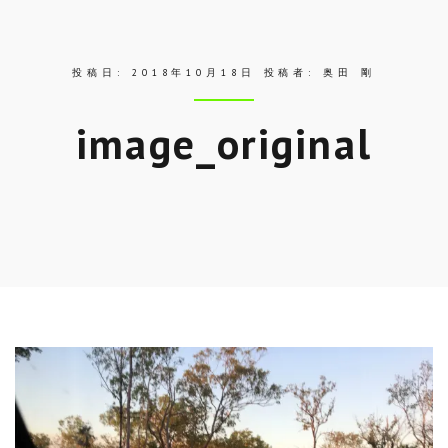
ス
投稿日:
2018年10月18日
投稿者:
奥田 剛
image_original
Skip
to
entry
content