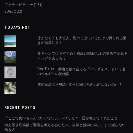
アクティビティー
(123)
SDGs
(122)
TODAYS HOT
泳がなくても大丈夫。海のそばにいるだけで得られる驚
きの健康効果！
夏キャンプにおすすめ！標高1000m以上の場所で高原キ
ャンプを楽しもう
Pairi Daiza 動物と触れ合える「パラダイス」という名
のベルギーの動物園
雪の結晶の不思議─本当に同じ形のものはないのか？
RECENT POSTS
「ここで食べちゃえばいいでしょ」—ザリガニ一匹が教えてくれたこと
燃え尽き症候群で退職を考えるあなたへ。自然と哲学に学ぶ、すり減らない
働き方