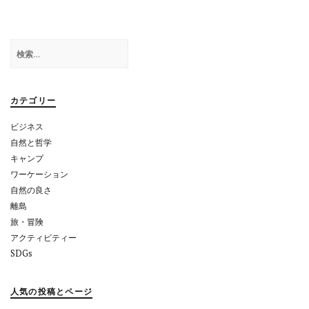
ゲ
ー
検
シ
索:
ョ
カテゴリー
ン
ビジネス
自然と哲学
キャンプ
ワーケーション
自然の良さ
離島
旅・冒険
アクティビティー
SDGs
人気の投稿とページ