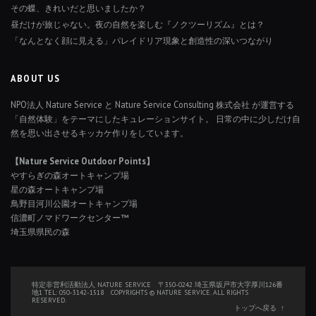
その蝶、きれいだと思いましたか？
昼だけが旅じゃない。夜の自然を楽しむ『ノクツーリズム』とは？
「なんとなく顔に見える」パレイドリア現象と創造性の深いつながり
ABOUT US
NPO法人 Nature Service と Nature Service Consulting 株式会社 が運営する
「自然体験」をテーマにしたキュレーションサイト。 日常の中に少しだけ自
然を思い出させるキッカケ作りをしています。
【Nature Service Outdoor Points】
やすらぎの森オートキャンプ場
星の森オートキャンプ場
鳥野目河川公園オートキャンプ場
信濃町ノマドワークセンター™
埼玉県県民の森
特定非営利活動法人 NATURE SERVICE 〒350-0242 埼玉県坂戸市大字厚川126番
地1 TEL: 050-3142-1518 COPYRIGHTS © NATURE SERVICE. ALL RIGHTS
RESERVED.
トップへ戻る