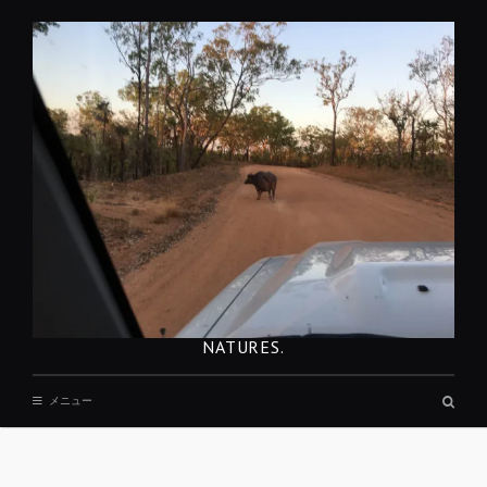
コ
ン
テ
ン
ツ
へ
移
動
NATURES.
検
メニュー
索
ボ
ッ
REST
ク