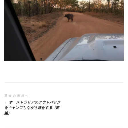
投
過去の投稿へ
オーストラリアのアウトバック
稿
をキャンプしながら旅をする（前
編）
ナ
ビ