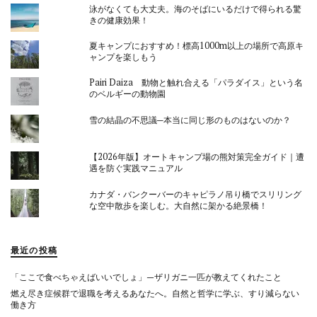
泳がなくても大丈夫。海のそばにいるだけで得られる驚
きの健康効果！
夏キャンプにおすすめ！標高1000m以上の場所で高原キ
ャンプを楽しもう
Pairi Daiza 動物と触れ合える「パラダイス」という名
のベルギーの動物園
雪の結晶の不思議─本当に同じ形のものはないのか？
【2026年版】オートキャンプ場の熊対策完全ガイド｜遭
遇を防ぐ実践マニュアル
カナダ・バンクーバーのキャピラノ吊り橋でスリリング
な空中散歩を楽しむ。大自然に架かる絶景橋！
最近の投稿
「ここで食べちゃえばいいでしょ」—ザリガニ一匹が教えてくれたこと
燃え尽き症候群で退職を考えるあなたへ。自然と哲学に学ぶ、すり減らない
働き方