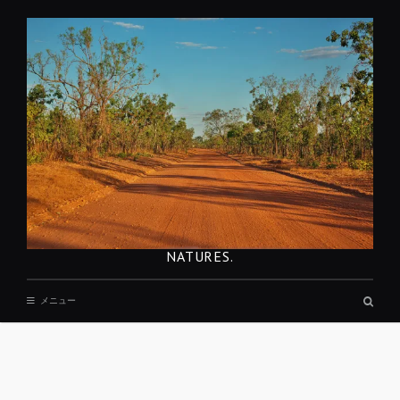
コ
ン
テ
ン
ツ
へ
移
動
NATURES.
検
メニュー
索
ボ
ッ
ク
ス
REST