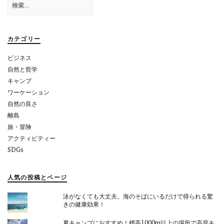
シ
索:
ョ
カテゴリー
ン
ビジネス
自然と哲学
キャンプ
ワーケーション
自然の良さ
離島
旅・冒険
アクティビティー
SDGs
人気の投稿とページ
泳がなくても大丈夫。海のそばにいるだけで得られる驚
きの健康効果！
夏キャンプにおすすめ！標高1000m以上の場所で高原キ