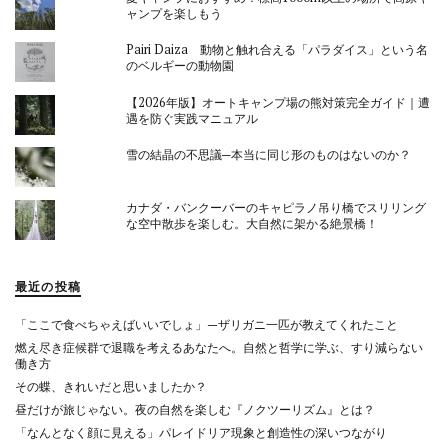
ャンプを楽しもう
Pairi Daiza 動物と触れ合える「パラダイス」という名
のベルギーの動物園
【2026年版】オートキャンプ場の熊対策完全ガイド｜遭
遇を防ぐ実践マニュアル
雪の結晶の不思議─本当に同じ形のものはないのか？
カナダ・バンクーバーのキャピラノ吊り橋でスリリング
な空中散歩を楽しむ。大自然に架かる絶景橋！
最近の投稿
「ここで食べちゃえばいいでしょ」—ザリガニ一匹が教えてくれたこと
燃え尽き症候群で退職を考えるあなたへ。自然と哲学に学ぶ、すり減らない
働き方
その蝶、きれいだと思いましたか？
昼だけが旅じゃない。夜の自然を楽しむ『ノクツーリズム』とは？
「なんとなく顔に見える」パレイドリア現象と創造性の深いつながり