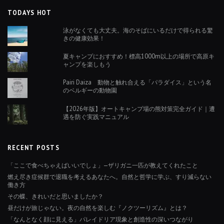
TODAYS HOT
泳がなくても大丈夫。海のそばにいるだけで得られる驚
きの健康効果！
夏キャンプにおすすめ！標高1000m以上の場所で高原キ
ャンプを楽しもう
Pairi Daiza 動物と触れ合える「パラダイス」という名
のベルギーの動物園
【2026年版】オートキャンプ場の熊対策完全ガイド｜遭
遇を防ぐ実践マニュアル
RECENT POSTS
「ここで食べちゃえばいいでしょ」—ザリガニ一匹が教えてくれたこと
燃え尽き症候群で退職を考えるあなたへ。自然と哲学に学ぶ、すり減らない
働き方
その蝶、きれいだと思いましたか？
昼だけが旅じゃない。夜の自然を楽しむ『ノクツーリズム』とは？
「なんとなく顔に見える」パレイドリア現象と創造性の深いつながり