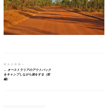
投
過去の投稿へ
オーストラリアのアウトバック
稿
をキャンプしながら旅をする（前
編）
ナ
ビ
ゲ
ー
検