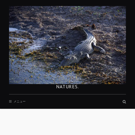
コ
ン
テ
ン
ツ
へ
移
動
NATURES.
検
メニュー
索
ボ
ッ
ク
ス
REST