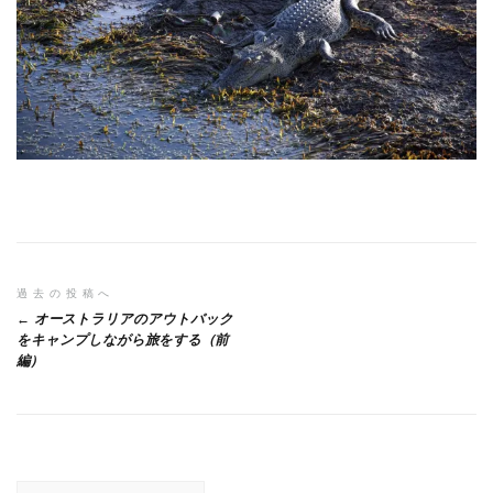
投
過去の投稿へ
オーストラリアのアウトバック
稿
をキャンプしながら旅をする（前
編）
ナ
ビ
ゲ
ー
検