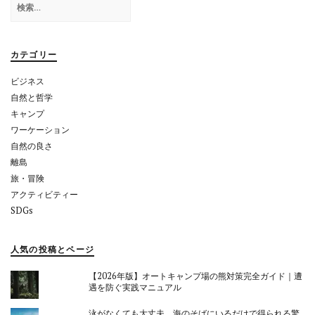
シ
索:
ョ
カテゴリー
ン
ビジネス
自然と哲学
キャンプ
ワーケーション
自然の良さ
離島
旅・冒険
アクティビティー
SDGs
人気の投稿とページ
【2026年版】オートキャンプ場の熊対策完全ガイド｜遭
遇を防ぐ実践マニュアル
泳がなくても大丈夫。海のそばにいるだけで得られる驚