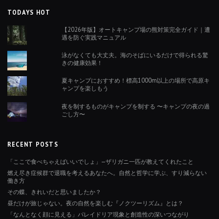
TODAYS HOT
【2026年版】オートキャンプ場の熊対策完全ガイド｜遭
遇を防ぐ実践マニュアル
泳がなくても大丈夫。海のそばにいるだけで得られる驚
きの健康効果！
夏キャンプにおすすめ！標高1000m以上の場所で高原キ
ャンプを楽しもう
夜を制するものがキャンプを制する 〜キャンプの夜の過
ごし方〜
RECENT POSTS
「ここで食べちゃえばいいでしょ」—ザリガニ一匹が教えてくれたこと
燃え尽き症候群で退職を考えるあなたへ。自然と哲学に学ぶ、すり減らない
働き方
その蝶、きれいだと思いましたか？
昼だけが旅じゃない。夜の自然を楽しむ『ノクツーリズム』とは？
「なんとなく顔に見える」パレイドリア現象と創造性の深いつながり