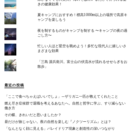
きの健康効果！
夏キャンプにおすすめ！標高1000m以上の場所で高原キ
ャンプを楽しもう
夜を制するものがキャンプを制する 〜キャンプの夜の過
ごし方〜
忙しい人ほど星空を眺めよう！多忙な現代人に嬉しいさ
まざまな効果
「三島 源兵衛川。富士山の伏流水が流れるせせらぎをお
散歩」
最近の投稿
「ここで食べちゃえばいいでしょ」—ザリガニ一匹が教えてくれたこと
燃え尽き症候群で退職を考えるあなたへ。自然と哲学に学ぶ、すり減らない
働き方
その蝶、きれいだと思いましたか？
昼だけが旅じゃない。夜の自然を楽しむ『ノクツーリズム』とは？
「なんとなく顔に見える」パレイドリア現象と創造性の深いつながり