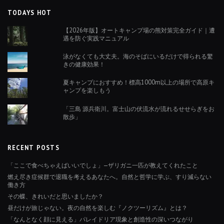
TODAYS HOT
【2026年版】オートキャンプ場の熊対策完全ガイド｜遭
遇を防ぐ実践マニュアル
泳がなくても大丈夫。海のそばにいるだけで得られる驚
きの健康効果！
夏キャンプにおすすめ！標高1000m以上の場所で高原キ
ャンプを楽しもう
「三島 源兵衛川。富士山の伏流水が流れるせせらぎをお
散歩」
RECENT POSTS
「ここで食べちゃえばいいでしょ」—ザリガニ一匹が教えてくれたこと
燃え尽き症候群で退職を考えるあなたへ。自然と哲学に学ぶ、すり減らない
働き方
その蝶、きれいだと思いましたか？
昼だけが旅じゃない。夜の自然を楽しむ『ノクツーリズム』とは？
「なんとなく顔に見える」パレイドリア現象と創造性の深いつながり