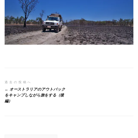
投
過去の投稿へ
オーストラリアのアウトバック
稿
をキャンプしながら旅をする（後
編）
ナ
ビ
ゲ
ー
検