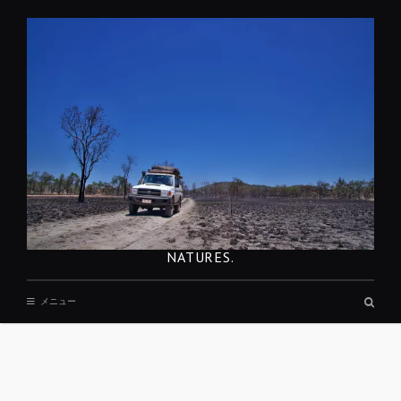
コ
ン
テ
ン
ツ
へ
移
動
NATURES.
検
メニュー
索
ボ
ッ
ク
ス
REST