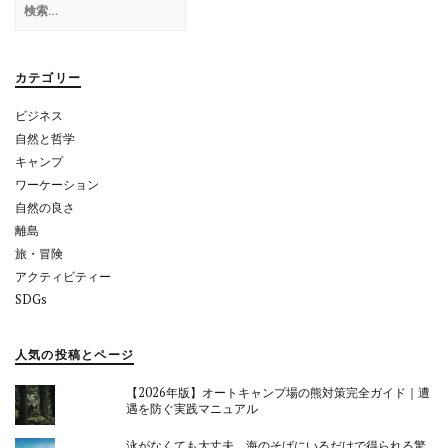
シ
索:
ョ
カテゴリー
ン
ビジネス
自然と哲学
キャンプ
ワーケーション
自然の良さ
離島
旅・冒険
アクティビティー
SDGs
人気の投稿とページ
【2026年版】オートキャンプ場の熊対策完全ガイド｜遭
遇を防ぐ実践マニュアル
泳がなくても大丈夫。海のそばにいるだけで得られる驚