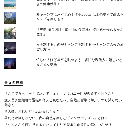
きの健康効果！
夏キャンプにおすすめ！標高1000m以上の場所で高原キ
ャンプを楽しもう
「三島 源兵衛川。富士山の伏流水が流れるせせらぎをお
散歩」
夜を制するものがキャンプを制する 〜キャンプの夜の過
ごし方〜
忙しい人ほど星空を眺めよう！多忙な現代人に嬉しいさ
まざまな効果
最近の投稿
「ここで食べちゃえばいいでしょ」—ザリガニ一匹が教えてくれたこと
燃え尽き症候群で退職を考えるあなたへ。自然と哲学に学ぶ、すり減らない
働き方
その蝶、きれいだと思いましたか？
昼だけが旅じゃない。夜の自然を楽しむ『ノクツーリズム』とは？
「なんとなく顔に見える」パレイドリア現象と創造性の深いつながり