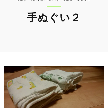
投稿日:
2018年11月22日
投稿者:
淺埜弘子
手ぬぐい２
Skip
to
entry
content