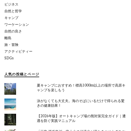
ン
ビジネス
自然と哲学
キャンプ
ワーケーション
自然の良さ
離島
旅・冒険
アクティビティー
SDGs
人気の投稿とページ
夏キャンプにおすすめ！標高1000m以上の場所で高原キ
ャンプを楽しもう
泳がなくても大丈夫。海のそばにいるだけで得られる驚
きの健康効果！
【2026年版】オートキャンプ場の熊対策完全ガイド｜遭
遇を防ぐ実践マニュアル