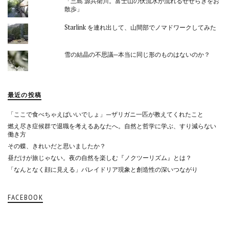
「三島 源兵衛川。富士山の伏流水が流れるせせらぎをお
散歩」
Starlink を連れ出して、山間部でノマドワークしてみた
雪の結晶の不思議─本当に同じ形のものはないのか？
最近の投稿
「ここで食べちゃえばいいでしょ」—ザリガニ一匹が教えてくれたこと
燃え尽き症候群で退職を考えるあなたへ。自然と哲学に学ぶ、すり減らない
働き方
その蝶、きれいだと思いましたか？
昼だけが旅じゃない。夜の自然を楽しむ『ノクツーリズム』とは？
「なんとなく顔に見える」パレイドリア現象と創造性の深いつながり
FACEBOOK