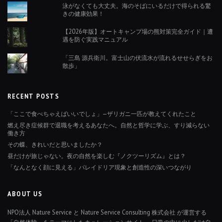
泳がなくても大丈夫。海のそばにいるだけで得られる驚
きの健康効果！
【2026年版】オートキャンプ場の熊対策完全ガイド｜遭
遇を防ぐ実践マニュアル
「三島 源兵衛川。富士山の伏流水が流れるせせらぎをお
散歩」
RECENT POSTS
「ここで食べちゃえばいいでしょ」—ザリガニ一匹が教えてくれたこと
燃え尽き症候群で退職を考えるあなたへ。自然と哲学に学ぶ、すり減らない
働き方
その蝶、きれいだと思いましたか？
昼だけが旅じゃない。夜の自然を楽しむ『ノクツーリズム』とは？
「なんとなく顔に見える」パレイドリア現象と創造性の深いつながり
ABOUT US
NPO法人 Nature Service と Nature Service Consulting 株式会社 が運営する
「自然体験」をテーマにしたキュレーションサイト。 日常の中に少しだけ自