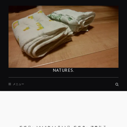
コ
ン
テ
ン
ツ
へ
移
動
NATURES.
検
メニュー
索
ボ
ッ
ク
ス
REST