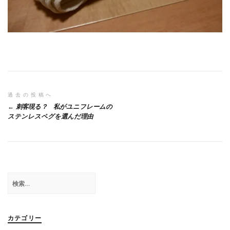
投
過去の投稿へ
刺客現る？ 私がユニフレームの
稿
ステンレスペグを選んだ理由
ナ
ビ
ゲ
検
ー
索:
シ
ョ
カテゴリー