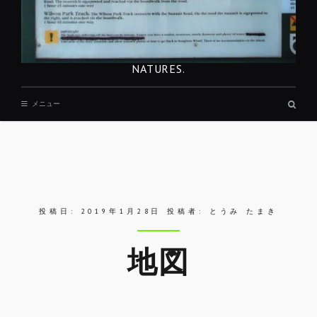
NATURES.
検
メニュー
索
ボ
ッ
ク
ス
投稿日:
2019年1月28日
投稿者:
とうみ たまき
地図
Skip
to