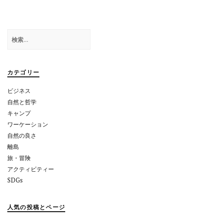
ビ
ゲ
検
ー
索:
シ
ョ
カテゴリー
ン
ビジネス
自然と哲学
キャンプ
ワーケーション
自然の良さ
離島
旅・冒険
アクティビティー
SDGs
人気の投稿とページ