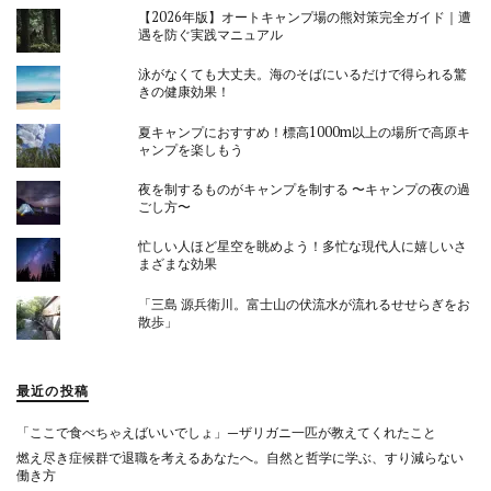
【2026年版】オートキャンプ場の熊対策完全ガイド｜遭
遇を防ぐ実践マニュアル
泳がなくても大丈夫。海のそばにいるだけで得られる驚
きの健康効果！
夏キャンプにおすすめ！標高1000m以上の場所で高原キ
ャンプを楽しもう
夜を制するものがキャンプを制する 〜キャンプの夜の過
ごし方〜
忙しい人ほど星空を眺めよう！多忙な現代人に嬉しいさ
まざまな効果
「三島 源兵衛川。富士山の伏流水が流れるせせらぎをお
散歩」
最近の投稿
「ここで食べちゃえばいいでしょ」—ザリガニ一匹が教えてくれたこと
燃え尽き症候群で退職を考えるあなたへ。自然と哲学に学ぶ、すり減らない
働き方