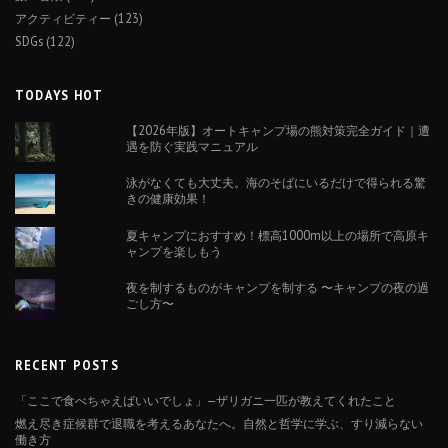
アクティビティー
(123)
SDGs
(122)
TODAYS HOT
【2026年版】オートキャンプ場の熊対策完全ガイド｜遭
遇を防ぐ実践マニュアル
泳がなくても大丈夫。海のそばにいるだけで得られる驚
きの健康効果！
夏キャンプにおすすめ！標高1000m以上の場所で高原キ
ャンプを楽しもう
夜を制するものがキャンプを制する 〜キャンプの夜の過
ごし方〜
RECENT POSTS
「ここで食べちゃえばいいでしょ」—ザリガニ一匹が教えてくれたこと
燃え尽き症候群で退職を考えるあなたへ。自然と哲学に学ぶ、すり減らない
働き方