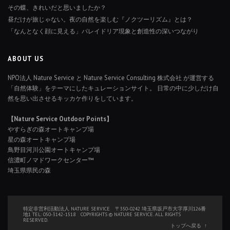
その蝶、きれいだと思いましたか？
昼だけが旅じゃない。夜の自然を楽しむ『ノクツーリズム』とは？
「なんとなく顔に見える」パレイドリア現象と創造性の深いつながり
ABOUT US
NPO法人 Nature Service と Nature Service Consulting 株式会社 が運営する
「自然体験」をテーマにしたキュレーションサイト。 日常の中に少しだけ自
然を思い出させるキッカケ作りをしています。
【Nature Service Outdoor Points】
やすらぎの森オートキャンプ場
星の森オートキャンプ場
鳥野目河川公園オートキャンプ場
信濃町ノマドワークセンター™
埼玉県県民の森
特定非営利活動法人 NATURE SERVICE 〒350-0242 埼玉県坂戸市大字厚川126番
地1 TEL: 050-3142-1518 COPYRIGHTS © NATURE SERVICE. ALL RIGHTS
RESERVED.
トップへ戻る