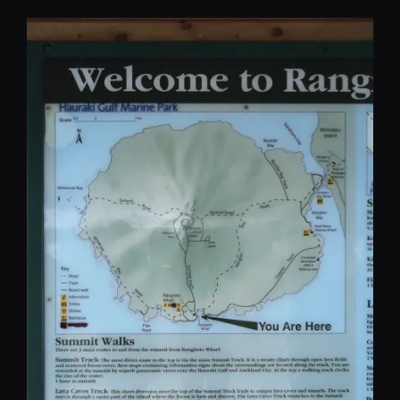
コ
ン
テ
ン
ツ
へ
移
動
REST