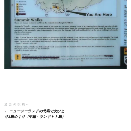
投
過去の投稿へ
ニュージーランドの北島で女ひと
稿
り3島めぐり（中編・ランギトト島）
ナ