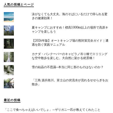
人気の投稿とページ
泳がなくても大丈夫。海のそばにいるだけで得られる驚
きの健康効果！
夏キャンプにおすすめ！標高1000m以上の場所で高原キ
ャンプを楽しもう
【2026年版】オートキャンプ場の熊対策完全ガイド｜遭
遇を防ぐ実践マニュアル
カナダ・バンクーバーのキャピラノ吊り橋でスリリング
な空中散歩を楽しむ。大自然に架かる絶景橋！
雪の結晶の不思議─本当に同じ形のものはないのか？
「三島 源兵衛川。富士山の伏流水が流れるせせらぎをお
散歩」
最近の投稿
「ここで食べちゃえばいいでしょ」—ザリガニ一匹が教えてくれたこと