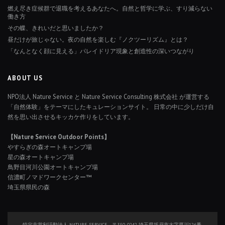
燃え尽き症候群で退職を考えるあなたへ。自然と哲学に学ぶ、すり減らない
働き方
その蝶、きれいだと思いましたか？
昼だけが旅じゃない。夜の自然を楽しむ『ノクツーリズム』とは？
「なんとなく顔に見える」パレイドリア現象と創造性の深いつながり
ABOUT US
NPO法人 Nature Service と Nature Service Consulting 株式会社 が運営する
「自然体験」をテーマにしたキュレーションサイト。 日常の中に少しだけ自
然を思い出させるキッカケ作りをしています。
【Nature Service Outdoor Points】
やすらぎの森オートキャンプ場
星の森オートキャンプ場
鳥野目河川公園オートキャンプ場
信濃町ノマドワークセンター™
埼玉県県民の森
特定非営利活動法人 NATURE SERVICE 〒350-0242 埼玉県坂戸市大字厚川126番