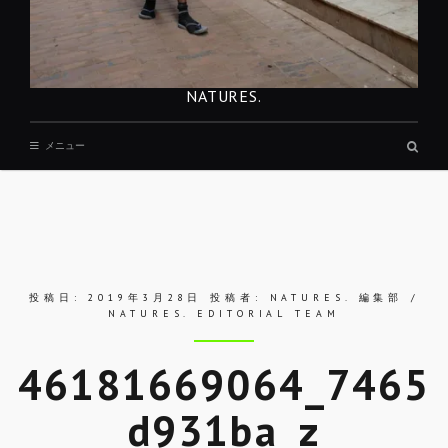
NATURES.
検
メニュー
索
ボ
ッ
ク
ス
投稿日:
2019年3月28日
投稿者:
NATURES. 編集部 /
NATURES. EDITORIAL TEAM
46181669064_7465
d931ba_z