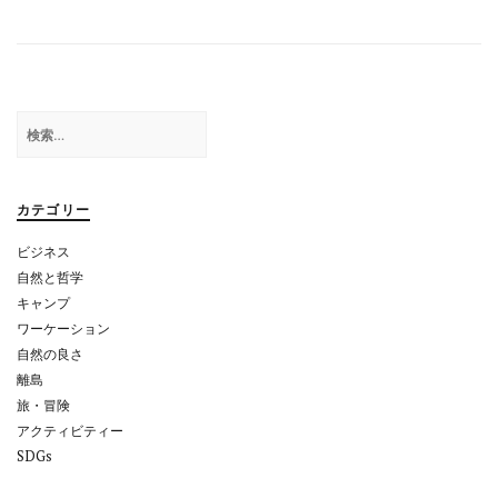
稿
ナ
ビ
ゲ
検
索:
ー
シ
カテゴリー
ョ
ビジネス
ン
自然と哲学
キャンプ
ワーケーション
自然の良さ
離島
旅・冒険
アクティビティー
SDGs