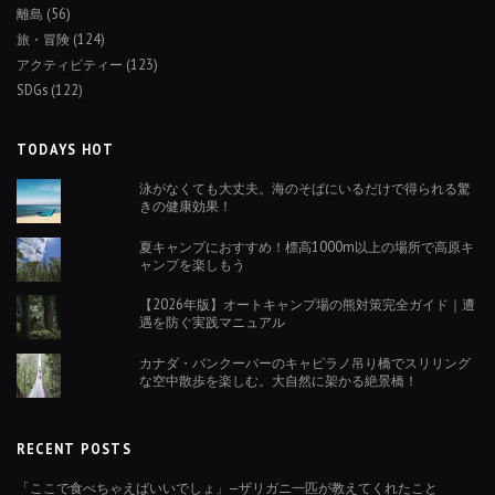
離島
(56)
旅・冒険
(124)
アクティビティー
(123)
SDGs
(122)
TODAYS HOT
泳がなくても大丈夫。海のそばにいるだけで得られる驚
きの健康効果！
夏キャンプにおすすめ！標高1000m以上の場所で高原キ
ャンプを楽しもう
【2026年版】オートキャンプ場の熊対策完全ガイド｜遭
遇を防ぐ実践マニュアル
カナダ・バンクーバーのキャピラノ吊り橋でスリリング
な空中散歩を楽しむ。大自然に架かる絶景橋！
RECENT POSTS
「ここで食べちゃえばいいでしょ」—ザリガニ一匹が教えてくれたこと