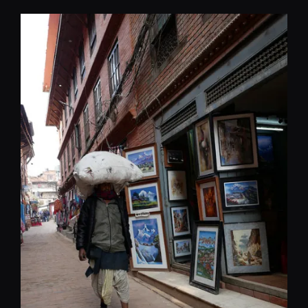
コ
ン
テ
ン
ツ
へ
移
動
REST