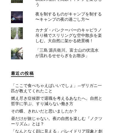
う
夜を制するものがキャンプを制する
〜キャンプの夜の過ごし方〜
カナダ・バンクーバーのキャピラノ
吊り橋でスリリングな空中散歩を楽
しむ。大自然に架かる絶景橋！
「三島 源兵衛川。富士山の伏流水
が流れるせせらぎをお散歩」
最近の投稿
「ここで食べちゃえばいいでしょ」—ザリガニ一
匹が教えてくれたこと
燃え尽き症候群で退職を考えるあなたへ。自然と
哲学に学ぶ、すり減らない働き方
その蝶、きれいだと思いましたか？
昼だけが旅じゃない。夜の自然を楽しむ『ノクツ
ーリズム』とは？
「なんとなく顔に見える」パレイドリア現象と創