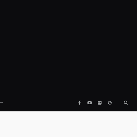
Facebook
YouTube
flickr
pinterest
検
ー
索
ボ
ッ
ク
ス