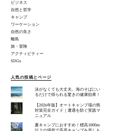
ビジネス
自然と哲学
キャンプ
ワーケーション
自然の良さ
離島
旅・冒険
アクティビティー
SDGs
人気の投稿とページ
泳がなくても大丈夫。海のそばにい
るだけで得られる驚きの健康効果！
【2026年版】オートキャンプ場の熊
対策完全ガイド｜遭遇を防ぐ実践マ
ニュアル
夏キャンプにおすすめ！標高1000m
以上の場所で高原キャンプを楽しも