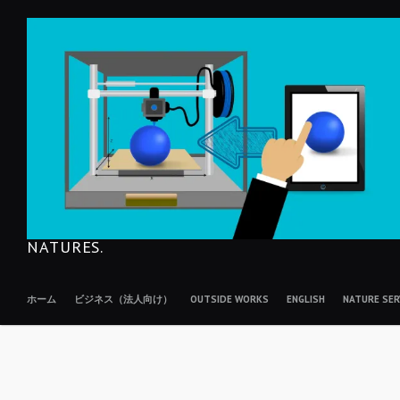
コ
ン
テ
ン
ツ
へ
移
動
NATURES.
ホーム
ビジネス（法人向け）
OUTSIDE WORKS
ENGLISH
NATURE S