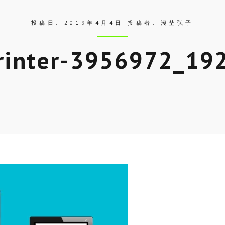
投稿日:
2019年4月4日
投稿者:
淺埜弘子
rinter-3956972_19
Skip
to
entry
content