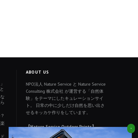
ABOUT US
ょ」
NPO法人 Nature Service と Nature Service
と
Consulting 株式会社 が運営する「自然体
あな
験」をテーマにしたキュレーションサイ
減ら
ト。 日常の中に少しだけ自然を思い出さ
せるキッカケ作りをしています。
か？
を楽
【Nature Service Outdoor Points】
×
やすらぎの森オートキャンプ場
イド