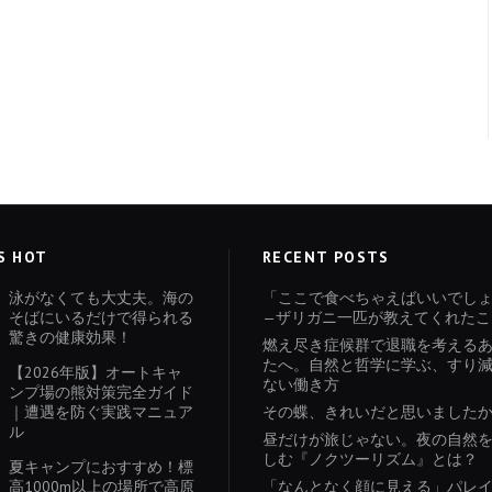
S HOT
RECENT POSTS
泳がなくても大丈夫。海の
「ここで食べちゃえばいいでし
そばにいるだけで得られる
—ザリガニ一匹が教えてくれたこ
驚きの健康効果！
燃え尽き症候群で退職を考える
たへ。自然と哲学に学ぶ、すり
【2026年版】オートキャ
ない働き方
ンプ場の熊対策完全ガイド
｜遭遇を防ぐ実践マニュア
その蝶、きれいだと思いました
ル
昼だけが旅じゃない。夜の自然
しむ『ノクツーリズム』とは？
夏キャンプにおすすめ！標
高1000m以上の場所で高原
「なんとなく顔に見える」パレ