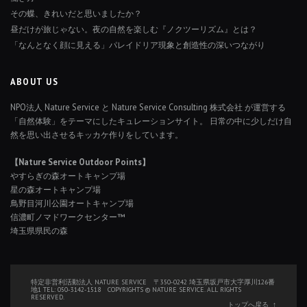
その蝶、きれいだと思いましたか？
昼だけが旅じゃない。夜の自然を楽しむ『ノクツーリズム』とは？
「なんとなく顔に見える」パレイドリア現象と創造性の深いつながり
ABOUT US
NPO法人 Nature Service と Nature Service Consulting 株式会社 が運営する
「自然体験」をテーマにしたキュレーションサイト。 日常の中に少しだけ自
然を思い出させるキッカケ作りをしています。
【Nature Service Outdoor Points】
やすらぎの森オートキャンプ場
星の森オートキャンプ場
鳥野目河川公園オートキャンプ場
信濃町ノマドワークセンター™
埼玉県県民の森
特定非営利活動法人 NATURE SERVICE 〒350-0242 埼玉県坂戸市大字厚川126番
地1 TEL: 050-3142-1518 COPYRIGHTS © NATURE SERVICE. ALL RIGHTS
RESERVED.
トップへ戻る