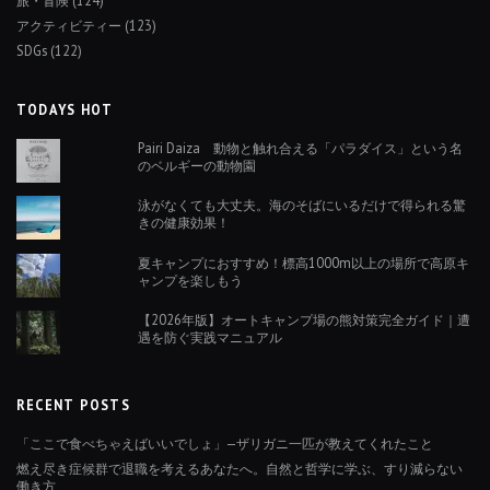
アクティビティー
(123)
SDGs
(122)
TODAYS HOT
Pairi Daiza 動物と触れ合える「パラダイス」という名
のベルギーの動物園
泳がなくても大丈夫。海のそばにいるだけで得られる驚
きの健康効果！
夏キャンプにおすすめ！標高1000m以上の場所で高原キ
ャンプを楽しもう
【2026年版】オートキャンプ場の熊対策完全ガイド｜遭
遇を防ぐ実践マニュアル
RECENT POSTS
「ここで食べちゃえばいいでしょ」—ザリガニ一匹が教えてくれたこと
燃え尽き症候群で退職を考えるあなたへ。自然と哲学に学ぶ、すり減らない
働き方