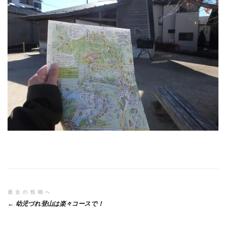
投
過去の投稿へ
幼児づれ登山は楽々コースで！
稿