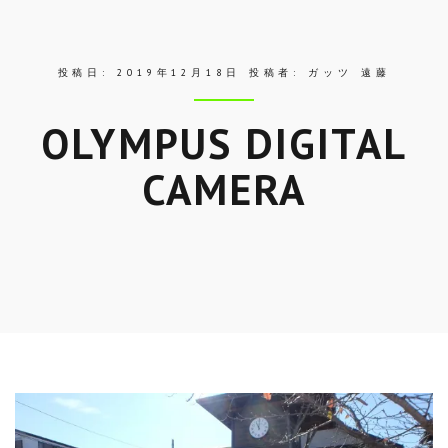
ス
投稿日:
2019年12月18日
投稿者:
ガッツ 遠藤
OLYMPUS DIGITAL
CAMERA
Skip
to
entry
content