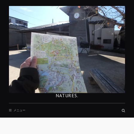
コ
ン
テ
ン
ツ
へ
移
動
NATURES.
検
メニュー
索
ボ
ッ
REST
ク