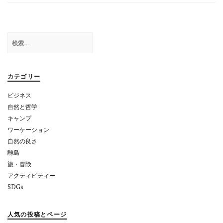
ナ
ビ
ゲ
検
索:
ー
シ
カテゴリー
ョ
ビジネス
ン
自然と哲学
キャンプ
ワーケーション
自然の良さ
離島
旅・冒険
アクティビティー
SDGs
人気の投稿とページ