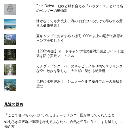
Pairi Daiza 動物と触れ合える「パラダイス」という名
のベルギーの動物園
泳がなくても大丈夫。海のそばにいるだけで得られる驚
きの健康効果！
夏キャンプにおすすめ！標高1000m以上の場所で高原キ
ャンプを楽しもう
【2026年版】オートキャンプ場の熊対策完全ガイド｜遭
遇を防ぐ実践マニュアル
カナダ・バンクーバーのキャピラノ吊り橋でスリリング
な空中散歩を楽しむ。大自然に架かる絶景橋！
気軽に水中遊泳！ シュノーケルで積丹ブルーの海底を
望む
最近の投稿
「ここで食べちゃえばいいでしょ」—ザリガニ一匹が教えてくれたこと
燃え尽き症候群で退職を考えるあなたへ。自然と哲学に学ぶ、すり減らない
働き方