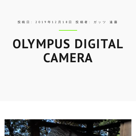
ス
投稿日:
2019年12月18日
投稿者:
ガッツ 遠藤
OLYMPUS DIGITAL
CAMERA
Skip
to
entry
content