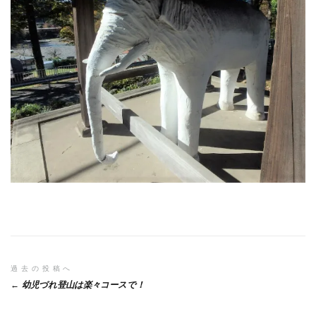
投
過去の投稿へ
幼児づれ登山は楽々コースで！
稿