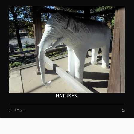
コ
ン
テ
ン
ツ
へ
移
動
NATURES.
検
メニュー
索
ボ
ッ
REST
ク