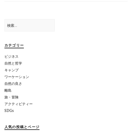
ナ
ビ
ゲ
検
索:
ー
シ
カテゴリー
ョ
ビジネス
ン
自然と哲学
キャンプ
ワーケーション
自然の良さ
離島
旅・冒険
アクティビティー
SDGs
人気の投稿とページ