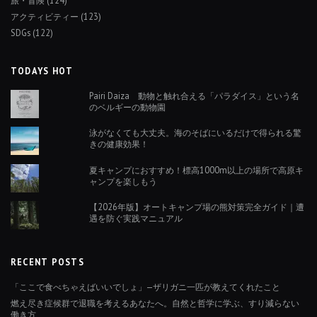
アクティビティー
(123)
SDGs
(122)
TODAYS HOT
Pairi Daiza 動物と触れ合える「パラダイス」という名
のベルギーの動物園
泳がなくても大丈夫。海のそばにいるだけで得られる驚
きの健康効果！
夏キャンプにおすすめ！標高1000m以上の場所で高原キ
ャンプを楽しもう
【2026年版】オートキャンプ場の熊対策完全ガイド｜遭
遇を防ぐ実践マニュアル
RECENT POSTS
「ここで食べちゃえばいいでしょ」—ザリガニ一匹が教えてくれたこと
燃え尽き症候群で退職を考えるあなたへ。自然と哲学に学ぶ、すり減らない
働き方