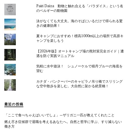
Pairi Daiza 動物と触れ合える「パラダイス」という名
のベルギーの動物園
泳がなくても大丈夫。海のそばにいるだけで得られる驚
きの健康効果！
夏キャンプにおすすめ！標高1000m以上の場所で高原キ
ャンプを楽しもう
【2026年版】オートキャンプ場の熊対策完全ガイド｜遭
遇を防ぐ実践マニュアル
気軽に水中遊泳！ シュノーケルで積丹ブルーの海底を
望む
カナダ・バンクーバーのキャピラノ吊り橋でスリリング
な空中散歩を楽しむ。大自然に架かる絶景橋！
最近の投稿
「ここで食べちゃえばいいでしょ」—ザリガニ一匹が教えてくれたこと
燃え尽き症候群で退職を考えるあなたへ。自然と哲学に学ぶ、すり減らない
働き方