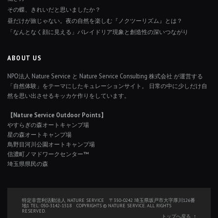
その蝶、きれいだと思いましたか？
昼だけが旅じゃない。夜の自然を楽しむ『ノクツーリズム』とは？
「なんとなく顔に見える」パレイドリア現象と創造性の深いつながり
ABOUT US
NPO法人 Nature Service と Nature Service Consulting 株式会社 が運営する
「自然体験」をテーマにしたキュレーションサイト。 日常の中に少しだけ自
然を思い出させるキッカケ作りをしています。
【Nature Service Outdoor Points】
やすらぎの森オートキャンプ場
星の森オートキャンプ場
鳥野目河川公園オートキャンプ場
信濃町ノマドワークセンター™
埼玉県県民の森
特定非営利活動法人 NATURE SERVICE 〒350-0242 埼玉県坂戸市大字厚川126番
地1 TEL: 050-3142-1518 COPYRIGHTS © NATURE SERVICE. ALL RIGHTS
RESERVED.
トップへ戻る