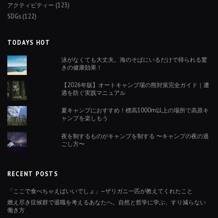
アクティビティー
(123)
SDGs
(122)
TODAYS HOT
泳がなくても大丈夫。海のそばにいるだけで得られる驚
きの健康効果！
【2026年版】オートキャンプ場の熊対策完全ガイド｜遭
遇を防ぐ実践マニュアル
夏キャンプにおすすめ！標高1000m以上の場所で高原キ
ャンプを楽しもう
夜を制するものがキャンプを制する 〜キャンプの夜の過
ごし方〜
RECENT POSTS
「ここで食べちゃえばいいでしょ」—ザリガニ一匹が教えてくれたこと
燃え尽き症候群で退職を考えるあなたへ。自然と哲学に学ぶ、すり減らない
働き方