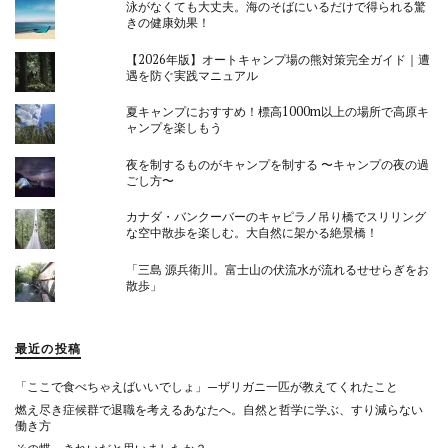
泳がなくても大丈夫。海のそばにいるだけで得られる驚
きの健康効果！
【2026年版】オートキャンプ場の熊対策完全ガイド｜遭
遇を防ぐ実践マニュアル
夏キャンプにおすすめ！標高1000m以上の場所で高原キ
ャンプを楽しもう
夜を制するものがキャンプを制する 〜キャンプの夜の過
ごし方〜
カナダ・バンクーバーのキャピラノ吊り橋でスリリング
な空中散歩を楽しむ。大自然に架かる絶景橋！
「三島 源兵衛川。富士山の伏流水が流れるせせらぎをお
散歩」
最近の投稿
「ここで食べちゃえばいいでしょ」—ザリガニ一匹が教えてくれたこと
燃え尽き症候群で退職を考えるあなたへ。自然と哲学に学ぶ、すり減らない
働き方