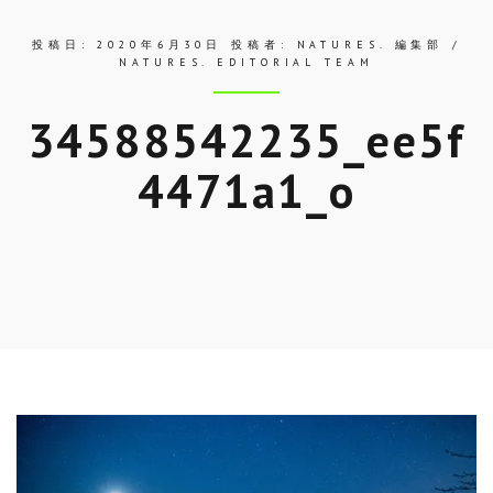
投稿日:
2020年6月30日
投稿者:
NATURES. 編集部 /
NATURES. EDITORIAL TEAM
34588542235_ee5f
4471a1_o
Skip
to
entry
content