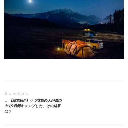
投
過去の投稿へ
【論文紹介】うつ状態の人が森の
稿
中で9日間キャンプした、その結果
は？
ナ
ビ