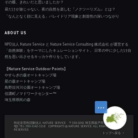
その蝶、きれいだと思いましたか？
昼だけが旅じゃない。夜の自然を楽しむ『ノクツーリズム』とは？
「なんとなく顔に見える」パレイドリア現象と創造性の深いつながり
ABOUT US
NPO法人 Nature Service と Nature Service Consulting 株式会社 が運営する
「自然体験」をテーマにしたキュレーションサイト。 日常の中に少しだけ自
然を思い出させるキッカケ作りをしています。
【Nature Service Outdoor Points】
やすらぎの森オートキャンプ場
星の森オートキャンプ場
鳥野目河川公園オートキャンプ場
信濃町ノマドワークセンター™
埼玉県県民の森
特定非営利活動法人 NATURE SERVICE 〒350-0242 埼玉県坂戸市大字厚川126番
地1 TEL: 050-3142-1518 COPYRIGHTS © NATURE SERVICE. ALL RIGHTS
RESERVED.
トップへ戻る