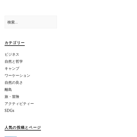
ゲ
ー
検
シ
索:
ョ
カテゴリー
ン
ビジネス
自然と哲学
キャンプ
ワーケーション
自然の良さ
離島
旅・冒険
アクティビティー
SDGs
人気の投稿とページ