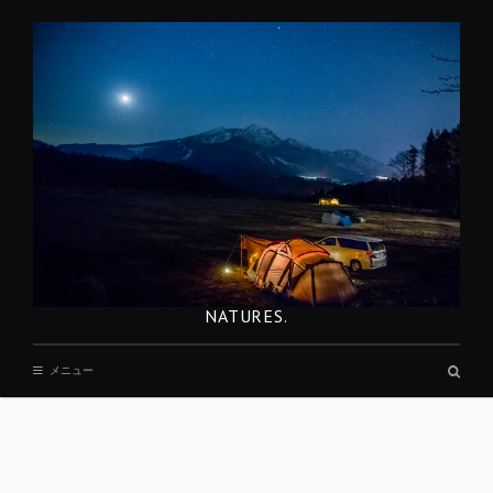
コ
ン
テ
ン
ツ
へ
移
動
NATURES.
検
メニュー
索
ボ
ッ
ク
ス
REST