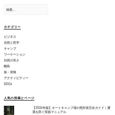
ゲ
検
ー
索:
シ
ョ
カテゴリー
ン
ビジネス
自然と哲学
キャンプ
ワーケーション
自然の良さ
離島
旅・冒険
アクティビティー
SDGs
人気の投稿とページ
【2026年版】オートキャンプ場の熊対策完全ガイド｜遭
遇を防ぐ実践マニュアル