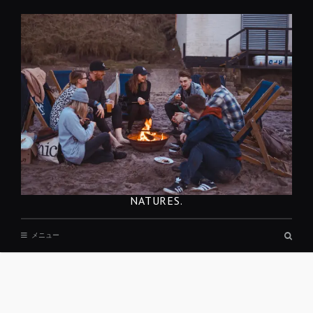
コ
ン
テ
ン
ツ
へ
移
動
NATURES.
検
メニュー
索
ボ
ッ
ク
ス
REST