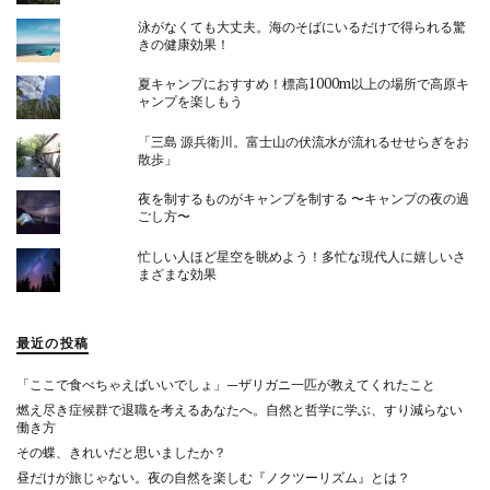
泳がなくても大丈夫。海のそばにいるだけで得られる驚
きの健康効果！
夏キャンプにおすすめ！標高1000m以上の場所で高原キ
ャンプを楽しもう
「三島 源兵衛川。富士山の伏流水が流れるせせらぎをお
散歩」
夜を制するものがキャンプを制する 〜キャンプの夜の過
ごし方〜
忙しい人ほど星空を眺めよう！多忙な現代人に嬉しいさ
まざまな効果
最近の投稿
「ここで食べちゃえばいいでしょ」—ザリガニ一匹が教えてくれたこと
燃え尽き症候群で退職を考えるあなたへ。自然と哲学に学ぶ、すり減らない
働き方
その蝶、きれいだと思いましたか？
昼だけが旅じゃない。夜の自然を楽しむ『ノクツーリズム』とは？