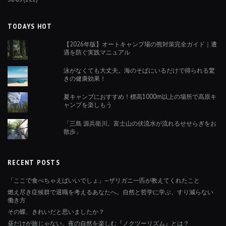
TODAYS HOT
【2026年版】オートキャンプ場の熊対策完全ガイド｜遭
遇を防ぐ実践マニュアル
泳がなくても大丈夫。海のそばにいるだけで得られる驚
きの健康効果！
夏キャンプにおすすめ！標高1000m以上の場所で高原キ
ャンプを楽しもう
「三島 源兵衛川。富士山の伏流水が流れるせせらぎをお
散歩」
RECENT POSTS
「ここで食べちゃえばいいでしょ」—ザリガニ一匹が教えてくれたこと
燃え尽き症候群で退職を考えるあなたへ。自然と哲学に学ぶ、すり減らない
働き方
その蝶、きれいだと思いましたか？
昼だけが旅じゃない。夜の自然を楽しむ『ノクツーリズム』とは？