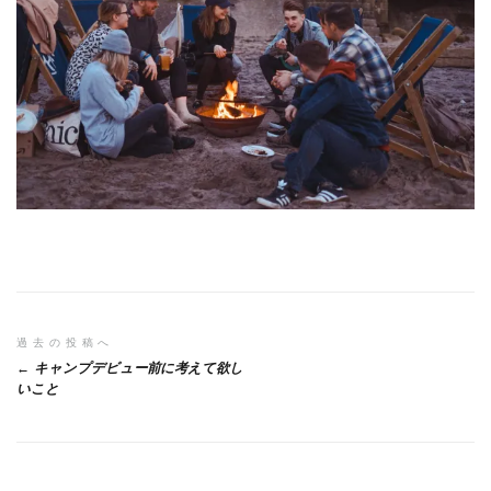
投
過去の投稿へ
キャンプデビュー前に考えて欲し
稿
いこと
ナ
ビ