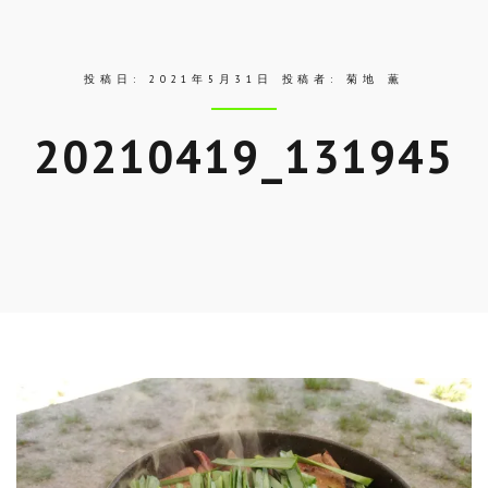
ス
投稿日:
2021年5月31日
投稿者:
菊地 薫
20210419_131945
Skip
to
entry
content