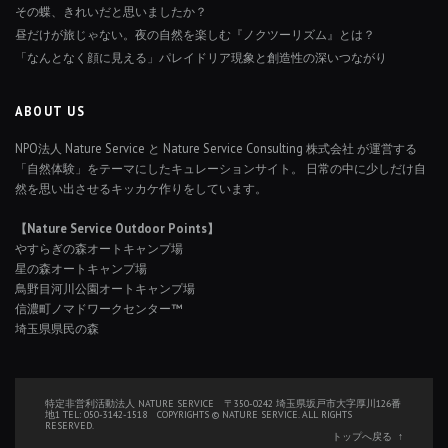
その蝶、きれいだと思いましたか？
昼だけが旅じゃない。夜の自然を楽しむ『ノクツーリズム』とは？
「なんとなく顔に見える」パレイドリア現象と創造性の深いつながり
ABOUT US
NPO法人 Nature Service と Nature Service Consulting 株式会社 が運営する
「自然体験」をテーマにしたキュレーションサイト。 日常の中に少しだけ自
然を思い出させるキッカケ作りをしています。
【Nature Service Outdoor Points】
やすらぎの森オートキャンプ場
星の森オートキャンプ場
鳥野目河川公園オートキャンプ場
信濃町ノマドワークセンター™
埼玉県県民の森
特定非営利活動法人 NATURE SERVICE 〒350-0242 埼玉県坂戸市大字厚川126番
地1 TEL: 050-3142-1518 COPYRIGHTS © NATURE SERVICE. ALL RIGHTS
RESERVED.
トップへ戻る