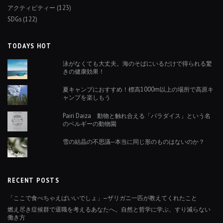
アクティビティー
(123)
SDGs
(122)
TODAYS HOT
泳がなくても大丈夫。海のそばにいるだけで得られる驚
きの健康効果！
夏キャンプにおすすめ！標高1000m以上の場所で高原キ
ャンプを楽しもう
Pairi Daiza 動物と触れ合える「パラダイス」という名
のベルギーの動物園
雪の結晶の不思議─本当に同じ形のものはないのか？
RECENT POSTS
「ここで食べちゃえばいいでしょ」—ザリガニ一匹が教えてくれたこと
燃え尽き症候群で退職を考えるあなたへ。自然と哲学に学ぶ、すり減らない
働き方