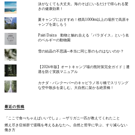
泳がなくても大丈夫。海のそばにいるだけで得られる驚
きの健康効果！
夏キャンプにおすすめ！標高1000m以上の場所で高原キ
ャンプを楽しもう
Pairi Daiza 動物と触れ合える「パラダイス」という名
のベルギーの動物園
雪の結晶の不思議─本当に同じ形のものはないのか？
【2026年版】オートキャンプ場の熊対策完全ガイド｜遭
遇を防ぐ実践マニュアル
カナダ・バンクーバーのキャピラノ吊り橋でスリリング
な空中散歩を楽しむ。大自然に架かる絶景橋！
最近の投稿
「ここで食べちゃえばいいでしょ」—ザリガニ一匹が教えてくれたこと
燃え尽き症候群で退職を考えるあなたへ。自然と哲学に学ぶ、すり減らない
働き方