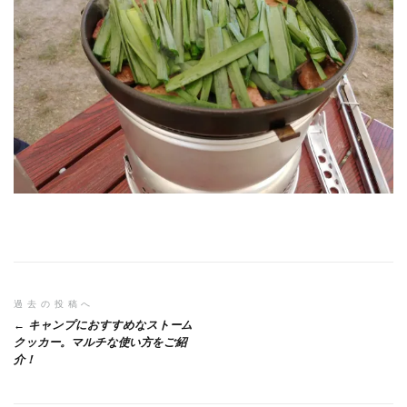
投
過去の投稿へ
キャンプにおすすめなストーム
稿
クッカー。マルチな使い方をご紹
介！
ナ
ビ