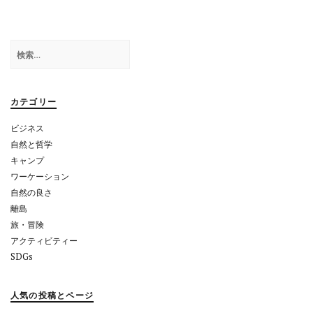
ゲ
ー
検
シ
索:
ョ
カテゴリー
ン
ビジネス
自然と哲学
キャンプ
ワーケーション
自然の良さ
離島
旅・冒険
アクティビティー
SDGs
人気の投稿とページ