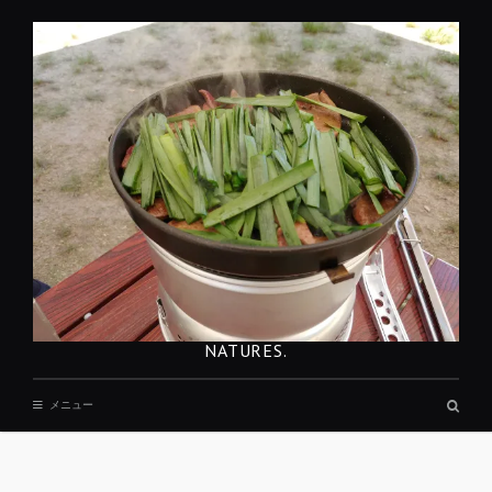
コ
ン
テ
ン
ツ
へ
移
動
NATURES.
検
メニュー
索
ボ
ッ
REST
ク