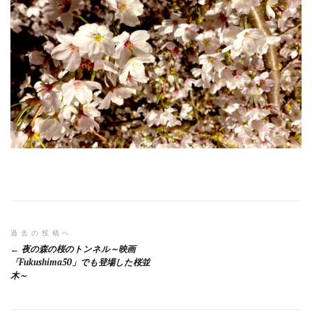
投
過去の投稿へ
夜の森の桜のトンネル～映画
稿
「Fukushima50」でも登場した桜並
木～
ナ
ビ