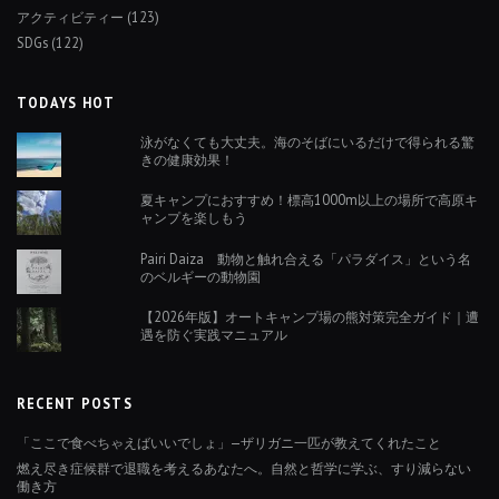
アクティビティー
(123)
SDGs
(122)
TODAYS HOT
泳がなくても大丈夫。海のそばにいるだけで得られる驚
きの健康効果！
夏キャンプにおすすめ！標高1000m以上の場所で高原キ
ャンプを楽しもう
Pairi Daiza 動物と触れ合える「パラダイス」という名
のベルギーの動物園
【2026年版】オートキャンプ場の熊対策完全ガイド｜遭
遇を防ぐ実践マニュアル
RECENT POSTS
「ここで食べちゃえばいいでしょ」—ザリガニ一匹が教えてくれたこと
燃え尽き症候群で退職を考えるあなたへ。自然と哲学に学ぶ、すり減らない
働き方