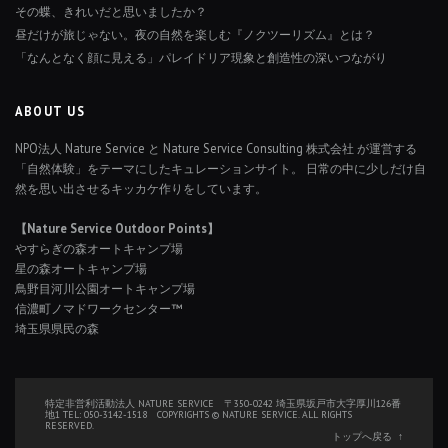
その蝶、きれいだと思いましたか？
昼だけが旅じゃない。夜の自然を楽しむ『ノクツーリズム』とは？
「なんとなく顔に見える」パレイドリア現象と創造性の深いつながり
ABOUT US
NPO法人 Nature Service と Nature Service Consulting 株式会社 が運営する
「自然体験」をテーマにしたキュレーションサイト。 日常の中に少しだけ自
然を思い出させるキッカケ作りをしています。
【Nature Service Outdoor Points】
やすらぎの森オートキャンプ場
星の森オートキャンプ場
鳥野目河川公園オートキャンプ場
信濃町ノマドワークセンター™
埼玉県県民の森
特定非営利活動法人 NATURE SERVICE 〒350-0242 埼玉県坂戸市大字厚川126番
地1 TEL: 050-3142-1518 COPYRIGHTS © NATURE SERVICE. ALL RIGHTS
RESERVED.
トップへ戻る