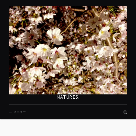
コ
ン
テ
ン
ツ
へ
移
動
NATURES.
検
メニュー
索
ボ
ッ
REST
ク