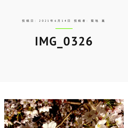
ス
投稿日:
2021年6月14日
投稿者:
菊地 薫
IMG_0326
Skip
to
entry
content