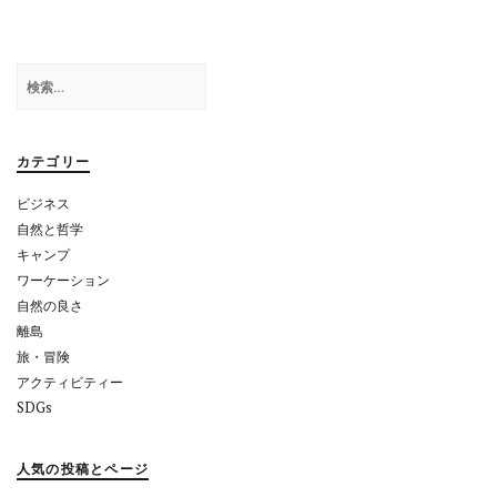
ゲ
ー
検
シ
索:
ョ
カテゴリー
ン
ビジネス
自然と哲学
キャンプ
ワーケーション
自然の良さ
離島
旅・冒険
アクティビティー
SDGs
人気の投稿とページ