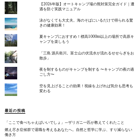
【2026年版】オートキャンプ場の熊対策完全ガイド｜遭
遇を防ぐ実践マニュアル
泳がなくても大丈夫。海のそばにいるだけで得られる驚
きの健康効果！
夏キャンプにおすすめ！標高1000m以上の場所で高原キ
ャンプを楽しもう
「三島 源兵衛川。富士山の伏流水が流れるせせらぎをお
散歩」
夜を制するものがキャンプを制する 〜キャンプの夜の過
ごし方〜
空を見上げることの効果！視線を上げれば気分も思考も
変わる
最近の投稿
「ここで食べちゃえばいいでしょ」—ザリガニ一匹が教えてくれたこと
燃え尽き症候群で退職を考えるあなたへ。自然と哲学に学ぶ、すり減らない
働き方