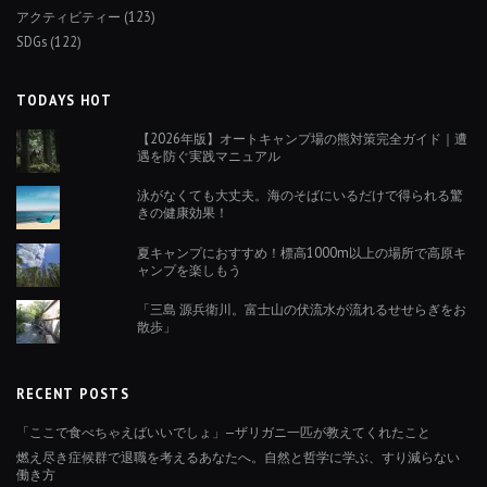
アクティビティー
(123)
SDGs
(122)
TODAYS HOT
【2026年版】オートキャンプ場の熊対策完全ガイド｜遭
遇を防ぐ実践マニュアル
泳がなくても大丈夫。海のそばにいるだけで得られる驚
きの健康効果！
夏キャンプにおすすめ！標高1000m以上の場所で高原キ
ャンプを楽しもう
「三島 源兵衛川。富士山の伏流水が流れるせせらぎをお
散歩」
RECENT POSTS
「ここで食べちゃえばいいでしょ」—ザリガニ一匹が教えてくれたこと
燃え尽き症候群で退職を考えるあなたへ。自然と哲学に学ぶ、すり減らない
働き方