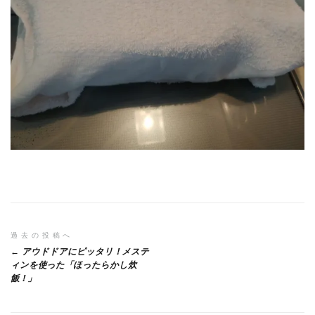
投
過去の投稿へ
アウドドアにピッタリ！メステ
稿
ィンを使った「ほったらかし炊
飯！」
ナ
ビ