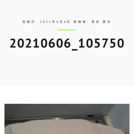
ス
投稿日:
2021年6月6日
投稿者:
黒岩 憲治
20210606_105750
Skip
to
entry
content