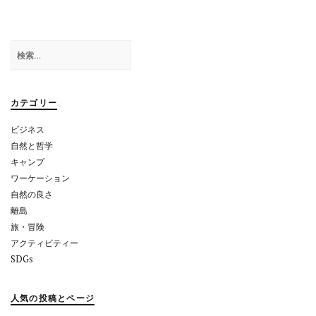
ゲ
ー
検
シ
索:
ョ
カテゴリー
ン
ビジネス
自然と哲学
キャンプ
ワーケーション
自然の良さ
離島
旅・冒険
アクティビティー
SDGs
人気の投稿とページ