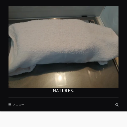
コ
ン
テ
ン
ツ
へ
移
動
NATURES.
検
メニュー
索
ボ
ッ
REST
ク