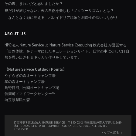
その蝶、きれいだと思いましたか？
昼だけが旅じゃない。夜の自然を楽しむ『ノクツーリズム』とは？
「なんとなく顔に見える」パレイドリア現象と創造性の深いつながり
ABOUT US
NPO法人 Nature Service と Nature Service Consulting 株式会社 が運営する
「自然体験」をテーマにしたキュレーションサイト。 日常の中に少しだけ自
然を思い出させるキッカケ作りをしています。
【Nature Service Outdoor Points】
やすらぎの森オートキャンプ場
星の森オートキャンプ場
鳥野目河川公園オートキャンプ場
信濃町ノマドワークセンター™
埼玉県県民の森
特定非営利活動法人 NATURE SERVICE 〒350-0242 埼玉県坂戸市大字厚川126番
地1 TEL: 050-3142-1518 COPYRIGHTS © NATURE SERVICE. ALL RIGHTS
RESERVED.
トップへ戻る