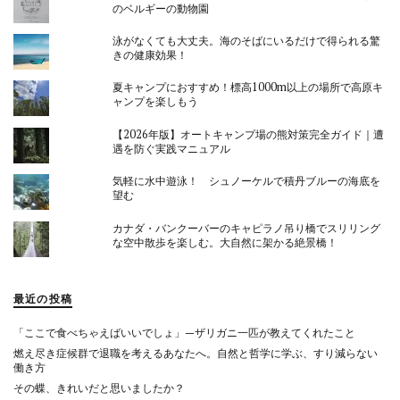
のベルギーの動物園
泳がなくても大丈夫。海のそばにいるだけで得られる驚
きの健康効果！
夏キャンプにおすすめ！標高1000m以上の場所で高原キ
ャンプを楽しもう
【2026年版】オートキャンプ場の熊対策完全ガイド｜遭
遇を防ぐ実践マニュアル
気軽に水中遊泳！ シュノーケルで積丹ブルーの海底を
望む
カナダ・バンクーバーのキャピラノ吊り橋でスリリング
な空中散歩を楽しむ。大自然に架かる絶景橋！
最近の投稿
「ここで食べちゃえばいいでしょ」—ザリガニ一匹が教えてくれたこと
燃え尽き症候群で退職を考えるあなたへ。自然と哲学に学ぶ、すり減らない
働き方
その蝶、きれいだと思いましたか？