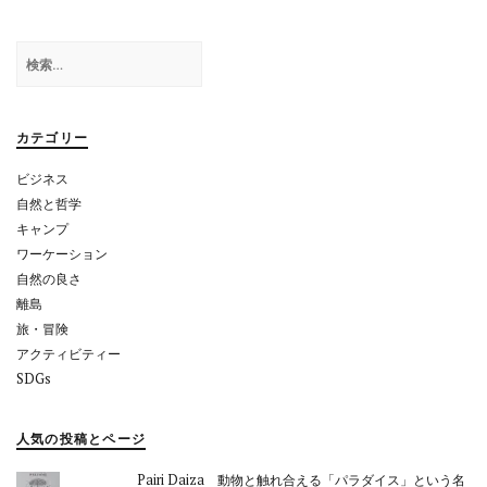
ゲ
検
ー
索:
シ
ョ
カテゴリー
ン
ビジネス
自然と哲学
キャンプ
ワーケーション
自然の良さ
離島
旅・冒険
アクティビティー
SDGs
人気の投稿とページ
Pairi Daiza 動物と触れ合える「パラダイス」という名