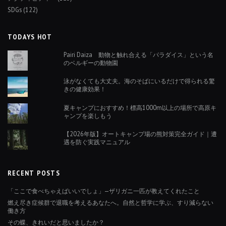
SDGs
(122)
TODAYS HOT
Pairi Daiza 動物と触れ合える「パラダイス」という名
のベルギーの動物園
泳がなくても大丈夫。海のそばにいるだけで得られる驚
きの健康効果！
夏キャンプにおすすめ！標高1000m以上の場所で高原キ
ャンプを楽しもう
【2026年版】オートキャンプ場の熊対策完全ガイド｜遭
遇を防ぐ実践マニュアル
RECENT POSTS
「ここで食べちゃえばいいでしょ」—ザリガニ一匹が教えてくれたこと
燃え尽き症候群で退職を考えるあなたへ。自然と哲学に学ぶ、すり減らない
働き方
その蝶、きれいだと思いましたか？