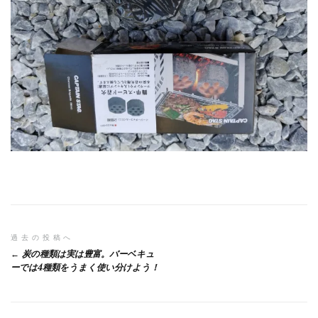
投
過去の投稿へ
炭の種類は実は豊富。バーベキュ
稿
ーでは4種類をうまく使い分けよう！
ナ
ビ