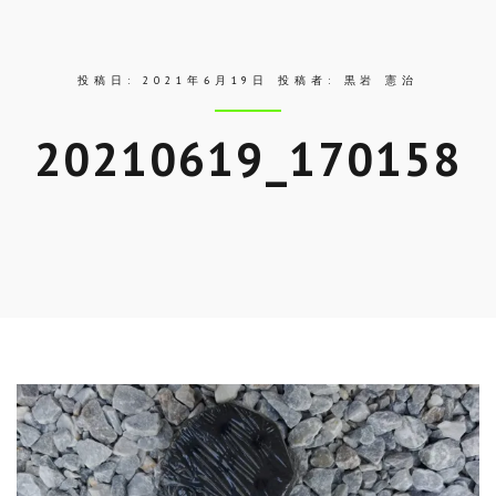
ス
投稿日:
2021年6月19日
投稿者:
黒岩 憲治
20210619_170158
Skip
to
entry
content