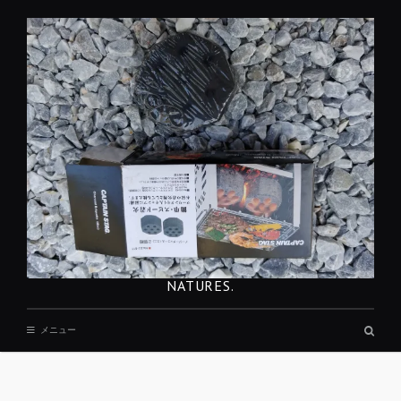
コ
ン
テ
ン
ツ
へ
移
動
NATURES.
検
メニュー
索
ボ
ッ
REST
ク