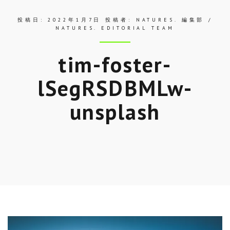
投稿日:
2022年1月7日
投稿者:
NATURES. 編集部 /
NATURES. EDITORIAL TEAM
tim-foster-
lSegRSDBMLw-
unsplash
Skip
to
entry
content