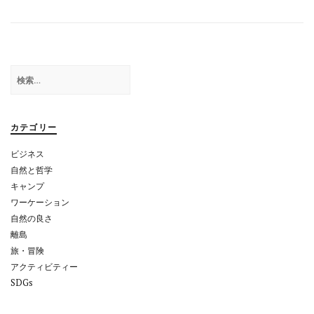
ビ
ゲ
ー
検
シ
索:
ョ
カテゴリー
ン
ビジネス
自然と哲学
キャンプ
ワーケーション
自然の良さ
離島
旅・冒険
アクティビティー
SDGs