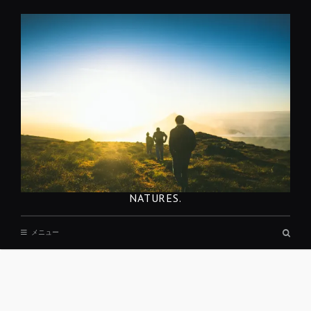
コ
ン
テ
ン
ツ
へ
移
動
NATURES.
検
メニュー
索
ボ
ッ
ク
ス
REST