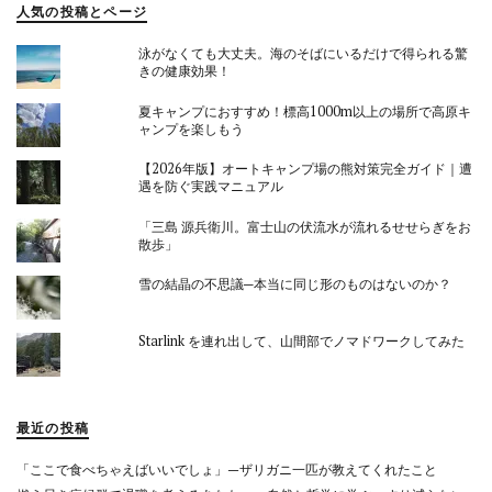
人気の投稿とページ
泳がなくても大丈夫。海のそばにいるだけで得られる驚
きの健康効果！
夏キャンプにおすすめ！標高1000m以上の場所で高原キ
ャンプを楽しもう
【2026年版】オートキャンプ場の熊対策完全ガイド｜遭
遇を防ぐ実践マニュアル
「三島 源兵衛川。富士山の伏流水が流れるせせらぎをお
散歩」
雪の結晶の不思議─本当に同じ形のものはないのか？
Starlink を連れ出して、山間部でノマドワークしてみた
最近の投稿
「ここで食べちゃえばいいでしょ」—ザリガニ一匹が教えてくれたこと