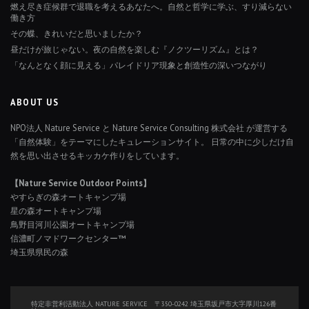
燃え尽き症候群で退職を考えるあなたへ。自然と哲学に学ぶ、すり減らない
働き方
その蝶、きれいだと思いましたか？
昼だけが旅じゃない。夜の自然を楽しむ『ノクツーリズム』とは？
「なんとなく顔に見える」パレイドリア現象と創造性の深いつながり
ABOUT US
NPO法人 Nature Service と Nature Service Consulting 株式会社 が運営する
「自然体験」をテーマにしたキュレーションサイト。 日常の中に少しだけ自
然を思い出させるキッカケ作りをしています。
【Nature Service Outdoor Points】
やすらぎの森オートキャンプ場
星の森オートキャンプ場
鳥野目河川公園オートキャンプ場
信濃町ノマドワークセンター™
埼玉県県民の森
特定非営利活動法人 NATURE SERVICE 〒350-0242 埼玉県坂戸市大字厚川126番