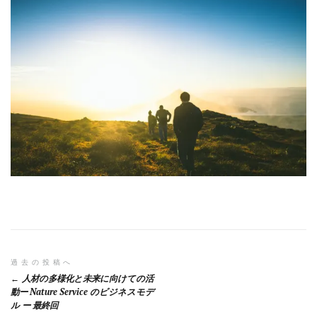
投
過去の投稿へ
人材の多様化と未来に向けての活
稿
動ー Nature Service のビジネスモデ
ル ー 最終回
ナ