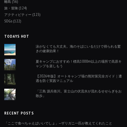
離島
(56)
旅・冒険
(124)
アクティビティー
(123)
SDGs
(122)
TODAYS HOT
泳がなくても大丈夫。海のそばにいるだけで得られる驚
きの健康効果！
夏キャンプにおすすめ！標高1000m以上の場所で高原キ
ャンプを楽しもう
【2026年版】オートキャンプ場の熊対策完全ガイド｜遭
遇を防ぐ実践マニュアル
「三島 源兵衛川。富士山の伏流水が流れるせせらぎをお
散歩」
RECENT POSTS
「ここで食べちゃえばいいでしょ」—ザリガニ一匹が教えてくれたこと