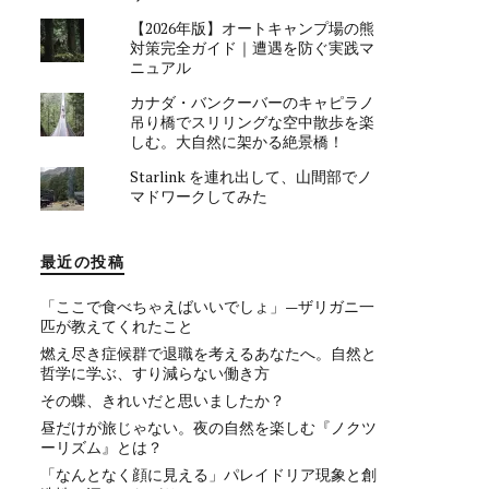
【2026年版】オートキャンプ場の熊
対策完全ガイド｜遭遇を防ぐ実践マ
ニュアル
カナダ・バンクーバーのキャピラノ
吊り橋でスリリングな空中散歩を楽
しむ。大自然に架かる絶景橋！
Starlink を連れ出して、山間部でノ
マドワークしてみた
最近の投稿
「ここで食べちゃえばいいでしょ」—ザリガニ一
匹が教えてくれたこと
燃え尽き症候群で退職を考えるあなたへ。自然と
哲学に学ぶ、すり減らない働き方
その蝶、きれいだと思いましたか？
昼だけが旅じゃない。夜の自然を楽しむ『ノクツ
ーリズム』とは？
「なんとなく顔に見える」パレイドリア現象と創