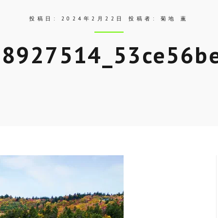
投稿日:
2024年2月22日
投稿者:
菊地 薫
8927514_53ce56b
Skip
to
entry
content