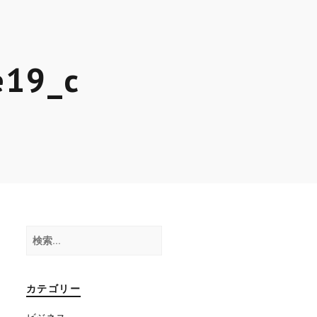
e19_c
検
索:
カテゴリー