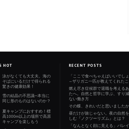
S HOT
RECENT POSTS
泳がなくても大丈夫。海の
「ここで食べちゃえばいいでし
そばにいるだけで得られる
—ザリガニ一匹が教えてくれたこ
驚きの健康効果！
燃え尽き症候群で退職を考える
たへ。自然と哲学に学ぶ、すり
雪の結晶の不思議─本当に
ない働き方
同じ形のものはないのか？
その蝶、きれいだと思いました
夏キャンプにおすすめ！標
昼だけが旅じゃない。夜の自然
高1000m以上の場所で高原
しむ『ノクツーリズム』とは？
キャンプを楽しもう
「なんとなく顔に見える」パレ