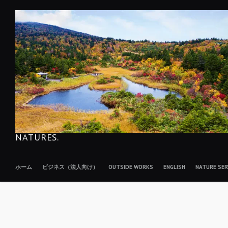
コ
ン
テ
ン
ツ
へ
移
動
NATURES.
ホーム
ビジネス（法人向け）
OUTSIDE WORKS
ENGLISH
NATURE S