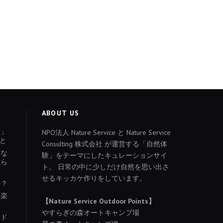
ABOUT US
ょ」
NPO法人 Nature Service と Nature Service
と
Consulting 株式会社 が運営する「自然体
あな
験」をテーマにしたキュレーションサイ
減ら
ト。 日常の中に少しだけ自然を思い出さ
せるキッカケ作りをしています。
か？
を楽
【Nature Service Outdoor Points】
やすらぎの森オートキャンプ場
イド