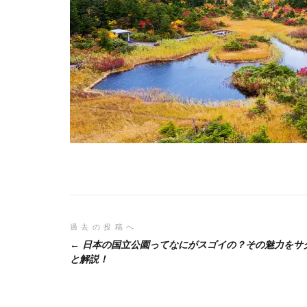
投
過去の投稿へ
日本の国立公園ってなにがスゴイの？その魅力をサ
稿
と解説！
ナ
ビ