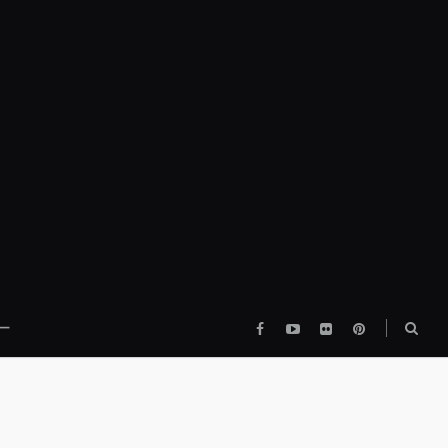
Facebook
YouTube
flickr
pinterest
検
ー
索
ボ
ッ
ク
ス