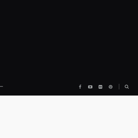
Facebook
YouTube
flickr
pinterest
検
ー
索
ボ
ッ
ク
ス