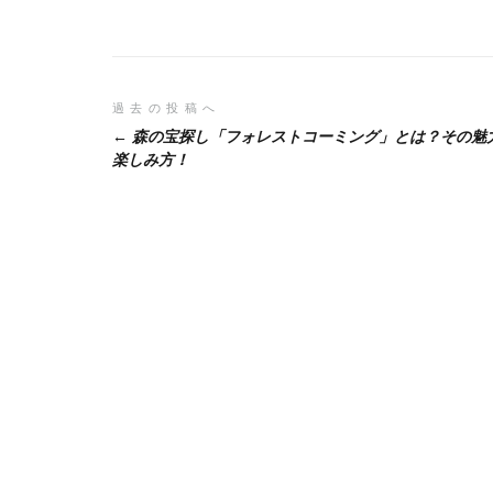
投
過去の投稿へ
森の宝探し「フォレストコーミング」とは？その魅
稿
楽しみ方！
ナ
ビ
ゲ
ー
シ
ョ
ン