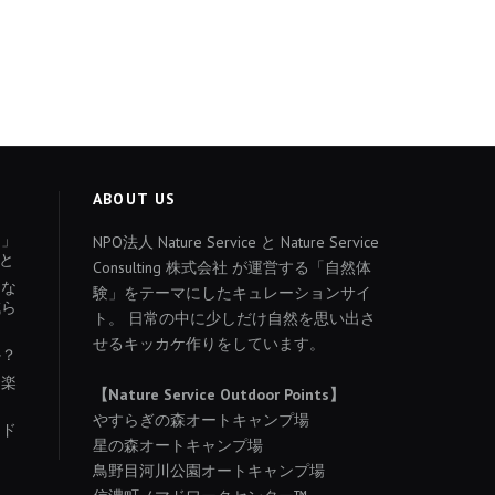
ABOUT US
ょ」
NPO法人 Nature Service と Nature Service
と
Consulting 株式会社 が運営する「自然体
あな
験」をテーマにしたキュレーションサイ
減ら
ト。 日常の中に少しだけ自然を思い出さ
せるキッカケ作りをしています。
か？
を楽
【Nature Service Outdoor Points】
やすらぎの森オートキャンプ場
イド
星の森オートキャンプ場
り
鳥野目河川公園オートキャンプ場