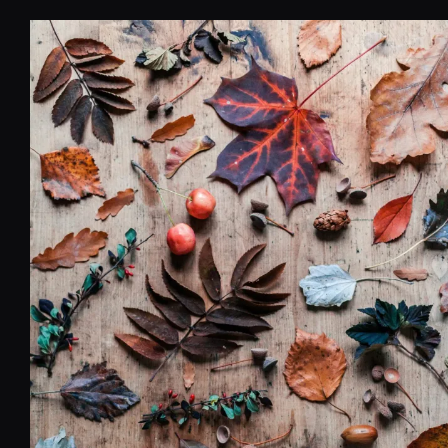
コ
ン
テ
ン
ツ
へ
移
動