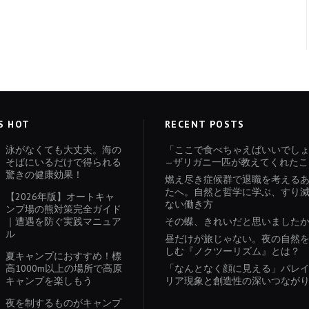
S HOT
RECENT POSTS
泳がなくても大丈夫。海の
「ここで食べちゃえばいいでし
そばにいるだけで得られる
—ザリガニ一匹が教えてくれたこ
驚きの健康効果！
燃え尽き症候群で退職を考える
たへ。自然と哲学に学ぶ、すり
【2026年版】オートキャ
ない働き方
ンプ場の熊対策完全ガイド
｜遭遇を防ぐ実践マニュア
その蝶、きれいだと思いました
ル
昼だけが旅じゃない。夜の自然
しむ『ノクツーリズム』とは？
夏キャンプにおすすめ！標
高1000m以上の場所で高原
「なんとなく顔に見える」パレ
キャンプを楽しもう
リア現象と創造性の深いつなが
夜を制するものがキャンプ