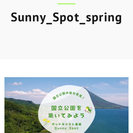
Sunny_Spot_spring
Skip
to
entry
content