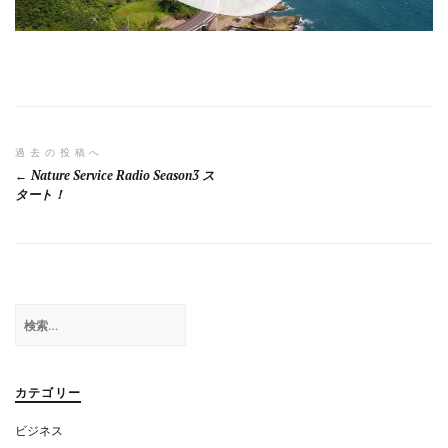
投
過去の投稿へ
Nature Service Radio Season3 ス
稿
タート！
ナ
ビ
ゲ
検
ー
索:
シ
ョ
カテゴリー
ン
ビジネス