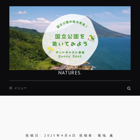
コ
ン
テ
ン
ツ
へ
移
動
NATURES.
検
メニュー
索
ボ
ッ
ク
ス
REST
投稿日:
2025年4月6日
投稿者:
菊地 薫