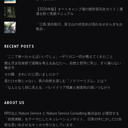
【2026年版】オートキャンプ場の熊対策完全ガイド｜遭
遇を防ぐ実践マニュアル
「三島 源兵衛川。富士山の伏流水が流れるせせらぎをお
散歩」
RECENT POSTS
「ここで食べちゃえばいいでしょ」—ザリガニ一匹が教えてくれたこと
燃え尽き症候群で退職を考えるあなたへ。自然と哲学に学ぶ、すり減らない
働き方
その蝶、きれいだと思いましたか？
昼だけが旅じゃない。夜の自然を楽しむ『ノクツーリズム』とは？
「なんとなく顔に見える」パレイドリア現象と創造性の深いつながり
ABOUT US
NPO法人 Nature Service と Nature Service Consulting 株式会社 が運営する
「自然体験」をテーマにしたキュレーションサイト。 日常の中に少しだけ自
然を思い出させるキッカケ作りをしています。