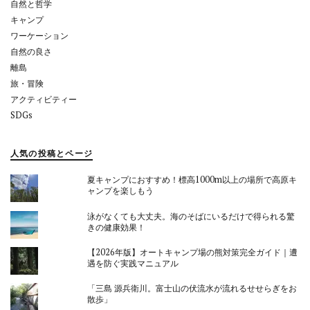
自然と哲学
キャンプ
ワーケーション
自然の良さ
離島
旅・冒険
アクティビティー
SDGs
人気の投稿とページ
夏キャンプにおすすめ！標高1000m以上の場所で高原キ
ャンプを楽しもう
泳がなくても大丈夫。海のそばにいるだけで得られる驚
きの健康効果！
【2026年版】オートキャンプ場の熊対策完全ガイド｜遭
遇を防ぐ実践マニュアル
「三島 源兵衛川。富士山の伏流水が流れるせせらぎをお
散歩」