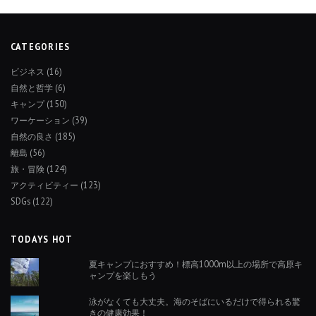
CATEGORIES
ビジネス
(16)
自然と哲学
(6)
キャンプ
(150)
ワーケーション
(39)
自然の良さ
(185)
離島
(56)
旅・冒険
(124)
アクティビティー
(123)
SDGs
(122)
TODAYS HOT
夏キャンプにおすすめ！標高1000m以上の場所で高原キ
ャンプを楽しもう
泳がなくても大丈夫。海のそばにいるだけで得られる驚
きの健康効果！