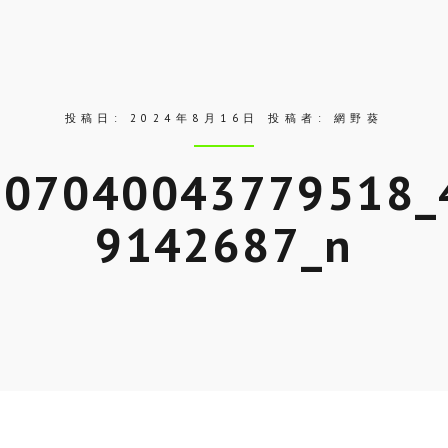
投稿日:
2024年8月16日
投稿者:
網野葵
207040043779518_
9142687_n
Skip
to
entry
content