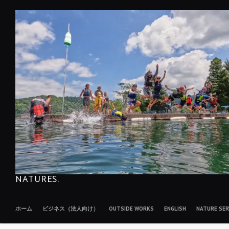
コ
ン
テ
ン
ツ
へ
移
動
NATURES.
ホーム
ビジネス（法人向け）
OUTSIDE WORKS
ENGLISH
NATURE S