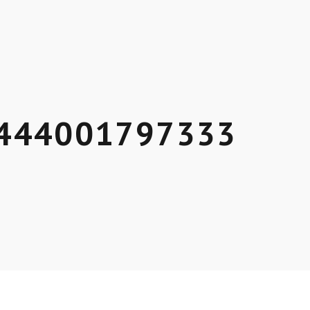
ッ
ク
ス
444001797333