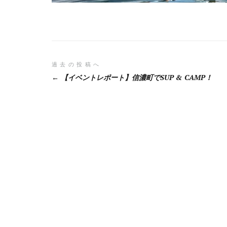
投
過去の投稿へ
【イベントレポート】信濃町でSUP & CAMP！
稿
ナ
ビ
ゲ
ー
シ
ョ
ン