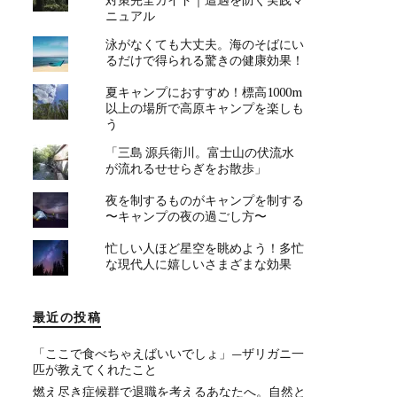
ニュアル
泳がなくても大丈夫。海のそばにい
るだけで得られる驚きの健康効果！
夏キャンプにおすすめ！標高1000m
以上の場所で高原キャンプを楽しも
う
「三島 源兵衛川。富士山の伏流水
が流れるせせらぎをお散歩」
夜を制するものがキャンプを制する
〜キャンプの夜の過ごし方〜
忙しい人ほど星空を眺めよう！多忙
な現代人に嬉しいさまざまな効果
最近の投稿
「ここで食べちゃえばいいでしょ」—ザリガニ一
匹が教えてくれたこと
燃え尽き症候群で退職を考えるあなたへ。自然と