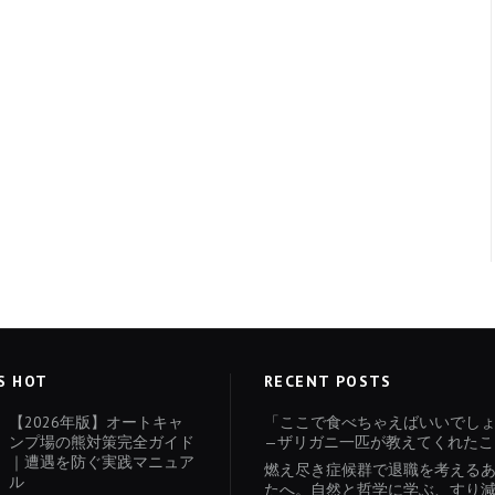
S HOT
RECENT POSTS
【2026年版】オートキャ
「ここで食べちゃえばいいでし
ンプ場の熊対策完全ガイド
—ザリガニ一匹が教えてくれたこ
｜遭遇を防ぐ実践マニュア
燃え尽き症候群で退職を考える
ル
たへ。自然と哲学に学ぶ、すり