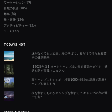
ワーケーション
(39)
自然の良さ
(185)
離島
(56)
旅・冒険
(124)
アクティビティー
(123)
SDGs
(122)
TODAYS HOT
泳がなくても大丈夫。海のそばにいるだけで得られる驚
きの健康効果！
【2026年版】オートキャンプ場の熊対策完全ガイド｜遭
遇を防ぐ実践マニュアル
夏キャンプにおすすめ！標高1000m以上の場所で高原キ
ャンプを楽しもう
夜を制するものがキャンプを制する 〜キャンプの夜の過
ごし方〜