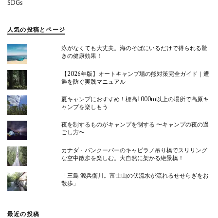
SDGs
人気の投稿とページ
泳がなくても大丈夫。海のそばにいるだけで得られる驚
きの健康効果！
【2026年版】オートキャンプ場の熊対策完全ガイド｜遭
遇を防ぐ実践マニュアル
夏キャンプにおすすめ！標高1000m以上の場所で高原キ
ャンプを楽しもう
夜を制するものがキャンプを制する 〜キャンプの夜の過
ごし方〜
カナダ・バンクーバーのキャピラノ吊り橋でスリリング
な空中散歩を楽しむ。大自然に架かる絶景橋！
「三島 源兵衛川。富士山の伏流水が流れるせせらぎをお
散歩」
最近の投稿