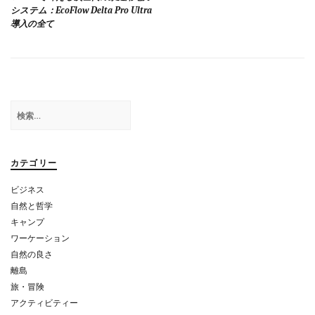
稿
システム：EcoFlow Delta Pro Ultra
導入の全て
ナ
ビ
ゲ
ー
検
シ
索:
ョ
カテゴリー
ン
ビジネス
自然と哲学
キャンプ
ワーケーション
自然の良さ
離島
旅・冒険
アクティビティー