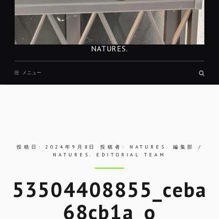
NATURES.
検
メニュー
索
ボ
ッ
ク
ス
投稿日:
2024年9月8日
投稿者:
NATURES. 編集部 /
NATURES. EDITORIAL TEAM
53504408855_ceba
68cb1a_o