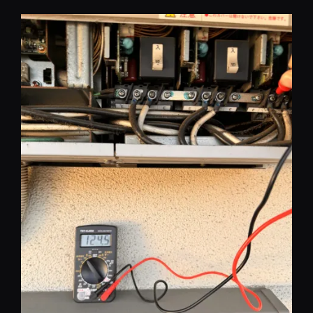
コ
ン
テ
ン
ツ
へ
移
動
REST