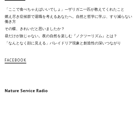
「ここで食べちゃえばいいでしょ」—ザリガニ一匹が教えてくれたこと
燃え尽き症候群で退職を考えるあなたへ。自然と哲学に学ぶ、すり減らない
働き方
その蝶、きれいだと思いましたか？
昼だけが旅じゃない。夜の自然を楽しむ『ノクツーリズム』とは？
「なんとなく顔に見える」パレイドリア現象と創造性の深いつながり
FACEBOOK
Nature Service Radio