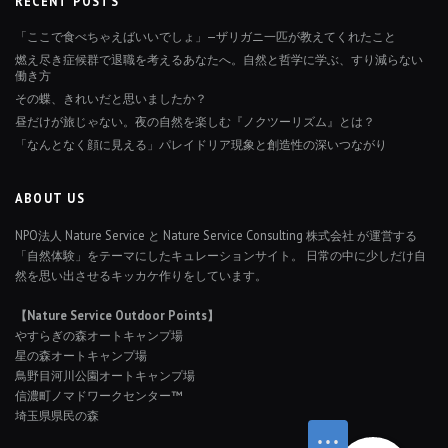
RECENT POSTS
「ここで食べちゃえばいいでしょ」—ザリガニ一匹が教えてくれたこと
燃え尽き症候群で退職を考えるあなたへ。自然と哲学に学ぶ、すり減らない
働き方
その蝶、きれいだと思いましたか？
昼だけが旅じゃない。夜の自然を楽しむ『ノクツーリズム』とは？
「なんとなく顔に見える」パレイドリア現象と創造性の深いつながり
ABOUT US
NPO法人 Nature Service と Nature Service Consulting 株式会社 が運営する
「自然体験」をテーマにしたキュレーションサイト。 日常の中に少しだけ自
然を思い出させるキッカケ作りをしています。
【Nature Service Outdoor Points】
やすらぎの森オートキャンプ場
星の森オートキャンプ場
鳥野目河川公園オートキャンプ場
信濃町ノマドワークセンター™
埼玉県県民の森