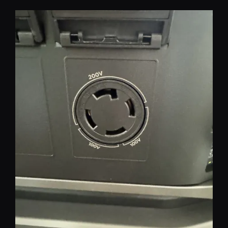
コ
ン
テ
ン
ツ
へ
移
動
REST