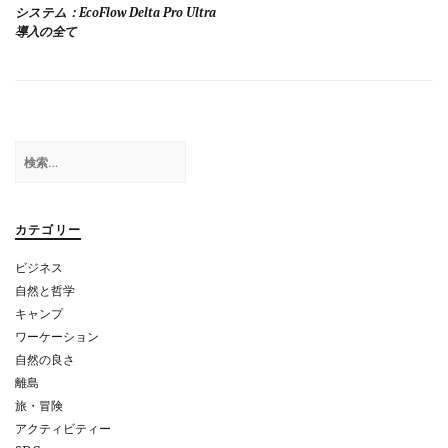
稿
システム：EcoFlow Delta Pro Ultra
導入の全て
ナ
ビ
ゲ
ー
検
シ
索:
ョ
カテゴリー
ン
ビジネス
自然と哲学
キャンプ
ワーケーション
自然の良さ
離島
旅・冒険
アクティビティー