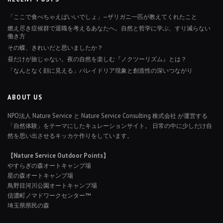
「ここで食べちゃえばいいでしょ」—ザリガニ一匹が教えてくれたこと
燃え尽き症候群で退職を考えるあなたへ。自然と哲学に学ぶ、すり減らない
働き方
その蝶、きれいだと思いましたか？
昼だけが旅じゃない。夜の自然を楽しむ『ノクツーリズム』とは？
「なんとなく顔に見える」パレイドリア現象と創造性の深いつながり
ABOUT US
NPO法人 Nature Service と Nature Service Consulting 株式会社 が運営する
「自然体験」をテーマにしたキュレーションサイト。 日常の中に少しだけ自
然を思い出させるキッカケ作りをしています。
【Nature Service Outdoor Points】
やすらぎの森オートキャンプ場
星の森オートキャンプ場
鳥野目河川公園オートキャンプ場
信濃町ノマドワークセンター™
埼玉県県民の森