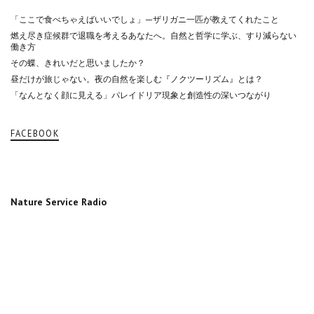
「ここで食べちゃえばいいでしょ」—ザリガニ一匹が教えてくれたこと
燃え尽き症候群で退職を考えるあなたへ。自然と哲学に学ぶ、すり減らない
働き方
その蝶、きれいだと思いましたか？
昼だけが旅じゃない。夜の自然を楽しむ『ノクツーリズム』とは？
「なんとなく顔に見える」パレイドリア現象と創造性の深いつながり
FACEBOOK
Nature Service Radio