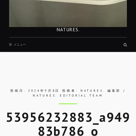
NATURES.
検
メニュー
索
ボ
ッ
ク
ス
投稿日:
2024年9月8日
投稿者:
NATURES. 編集部 /
NATURES. EDITORIAL TEAM
53956232883_a949
83b786_o