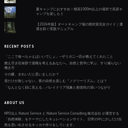
夏キャンプにおすすめ！標高1000m以上の場所で高原キ
ャンプを楽しもう
【2026年版】オートキャンプ場の熊対策完全ガイド｜遭
遇を防ぐ実践マニュアル
RECENT POSTS
「ここで食べちゃえばいいでしょ」—ザリガニ一匹が教えてくれたこと
燃え尽き症候群で退職を考えるあなたへ。自然と哲学に学ぶ、すり減らない
働き方
その蝶、きれいだと思いましたか？
昼だけが旅じゃない。夜の自然を楽しむ『ノクツーリズム』とは？
「なんとなく顔に見える」パレイドリア現象と創造性の深いつながり
ABOUT US
NPO法人 Nature Service と Nature Service Consulting 株式会社 が運営する
「自然体験」をテーマにしたキュレーションサイト。 日常の中に少しだけ自
然を思い出させるキッカケ作りをしています。