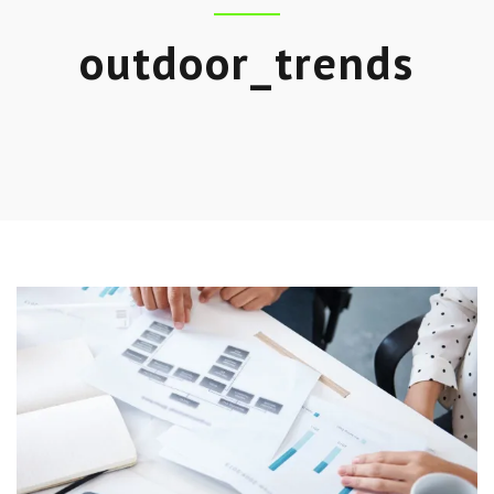
outdoor_trends
Skip
to
entry
content