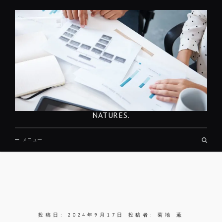
コ
ン
テ
ン
ツ
へ
移
動
NATURES.
検
メニュー
索
ボ
ッ
ク
ス
REST
投稿日:
2024年9月17日
投稿者:
菊地 薫