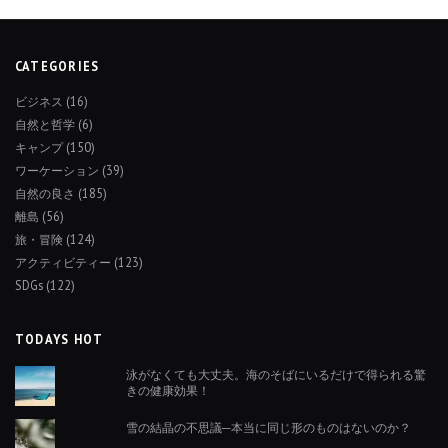
CATEGORIES
ビジネス
(16)
自然と哲学
(6)
キャンプ
(150)
ワーケーション
(39)
自然の良さ
(185)
離島
(56)
旅・冒険
(124)
アクティビティー
(123)
SDGs
(122)
TODAYS HOT
泳がなくても大丈夫。海のそばにいるだけで得られる驚
きの健康効果！
雪の結晶の不思議─本当に同じ形のものはないのか？