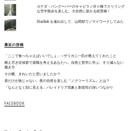
カナダ・バンクーバーのキャピラノ吊り橋でスリリング
な空中散歩を楽しむ。大自然に架かる絶景橋！
Starlink を連れ出して、山間部でノマドワークしてみた
最近の投稿
「ここで食べちゃえばいいでしょ」—ザリガニ一匹が教えてくれたこと
燃え尽き症候群で退職を考えるあなたへ。自然と哲学に学ぶ、すり減らない
働き方
その蝶、きれいだと思いましたか？
昼だけが旅じゃない。夜の自然を楽しむ『ノクツーリズム』とは？
「なんとなく顔に見える」パレイドリア現象と創造性の深いつながり
FACEBOOK