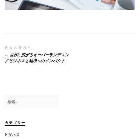
投
過去の投稿へ
世界に広がるオーバーランディン
稿
グビジネスと経済へのインパクト
ナ
ビ
ゲ
検
ー
索:
シ
ョ
カテゴリー
ン
ビジネス