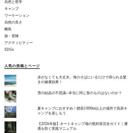
自然と哲学
キャンプ
ワーケーション
自然の良さ
離島
旅・冒険
アクティビティー
SDGs
人気の投稿とページ
泳がなくても大丈夫。海のそばにいるだけで得られる驚
きの健康効果！
雪の結晶の不思議─本当に同じ形のものはないのか？
夏キャンプにおすすめ！標高1000m以上の場所で高原キ
ャンプを楽しもう
【2026年版】オートキャンプ場の熊対策完全ガイド｜遭
遇を防ぐ実践マニュアル