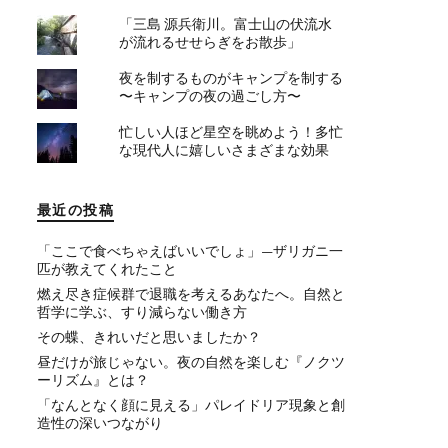
「三島 源兵衛川。富士山の伏流水
が流れるせせらぎをお散歩」
夜を制するものがキャンプを制する
〜キャンプの夜の過ごし方〜
忙しい人ほど星空を眺めよう！多忙
な現代人に嬉しいさまざまな効果
最近の投稿
「ここで食べちゃえばいいでしょ」—ザリガニ一
匹が教えてくれたこと
燃え尽き症候群で退職を考えるあなたへ。自然と
哲学に学ぶ、すり減らない働き方
その蝶、きれいだと思いましたか？
昼だけが旅じゃない。夜の自然を楽しむ『ノクツ
ーリズム』とは？
「なんとなく顔に見える」パレイドリア現象と創
造性の深いつながり