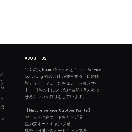
ABOUT US
ょ」
NPO法人 Nature Service と Nature Service
と
Consulting 株式会社 が運営する「自然体
あな
験」をテーマにしたキュレーションサイ
減ら
ト。 日常の中に少しだけ自然を思い出さ
せるキッカケ作りをしています。
か？
を楽
【Nature Service Outdoor Points】
やすらぎの森オートキャンプ場
イド
星の森オートキャンプ場
り
鳥野目河川公園オートキャンプ場