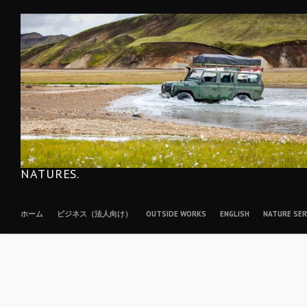
コ
ン
テ
ン
ツ
へ
移
動
NATURES.
ホーム
ビジネス（法人向け）
OUTSIDE WORKS
ENGLISH
NATURE S