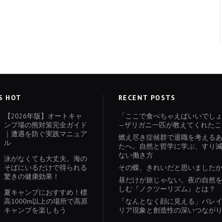
S HOT
RECENT POSTS
【2026年版】オートキャ
「ここで食べちゃえばいいでし
ンプ場の熊対策完全ガイド
—ザリガニ一匹が教えてくれたこ
｜遭遇を防ぐ実践マニュア
燃え尽き症候群で退職を考える
ル
たへ。自然と哲学に学ぶ、すり
ない働き方
泳がなくても大丈夫。海の
そばにいるだけで得られる
その蝶、きれいだと思いました
驚きの健康効果！
昼だけが旅じゃない。夜の自然
しむ『ノクツーリズム』とは？
夏キャンプにおすすめ！標
高1000m以上の場所で高原
「なんとなく顔に見える」パレ
キャンプを楽しもう
リア現象と創造性の深いつなが