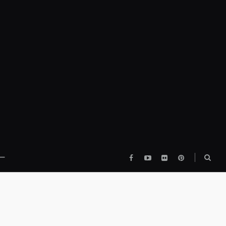
Facebook
YouTube
flickr
pinterest
検
ー
索
ボ
ッ
ク
ス