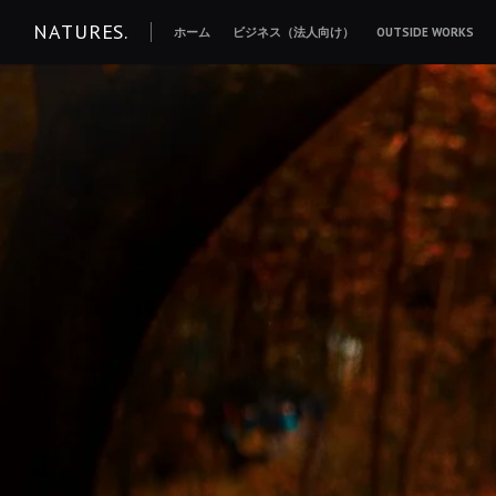
コ
NATURES.
ホーム
ビジネス（法人向け）
OUTSIDE WORKS
ン
テ
ン
ツ
へ
移
動