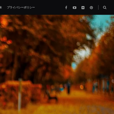
Facebook
YouTube
flickr
pinterest
検
体
プライバシーポリシー
索
ボ
ッ
ク
ス