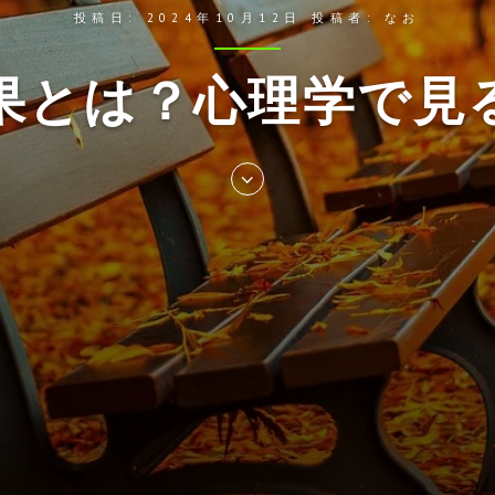
投稿日:
2024年10月12日
投稿者:
なお
果とは？心理学で見
Skip
to
entry
content