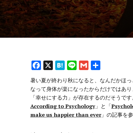
F
X
H
Li
G
共
a
at
n
m
有
暑い夏が終わり秋になると、なんだかほっ
ce
e
e
ai
なって身体が楽になったからだけではあり
b
n
l
「幸せにする力」が存在するのだそうです
o
a
According to Psychology
」と「
Psychol
o
make us happier than ever
」の記事を
k