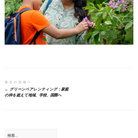
投
過去の投稿へ
グリーンペアレンティング：家庭
稿
の枠を超えて地域、学校、国際へ
ナ
ビ
ゲ
検
ー
索: