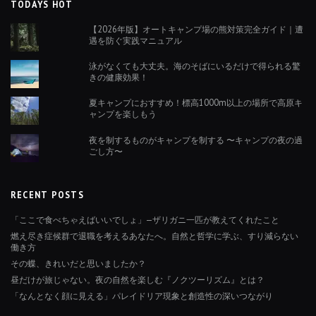
TODAYS HOT
【2026年版】オートキャンプ場の熊対策完全ガイド｜遭
遇を防ぐ実践マニュアル
泳がなくても大丈夫。海のそばにいるだけで得られる驚
きの健康効果！
夏キャンプにおすすめ！標高1000m以上の場所で高原キ
ャンプを楽しもう
夜を制するものがキャンプを制する 〜キャンプの夜の過
ごし方〜
RECENT POSTS
「ここで食べちゃえばいいでしょ」—ザリガニ一匹が教えてくれたこと
燃え尽き症候群で退職を考えるあなたへ。自然と哲学に学ぶ、すり減らない
働き方
その蝶、きれいだと思いましたか？
昼だけが旅じゃない。夜の自然を楽しむ『ノクツーリズム』とは？
「なんとなく顔に見える」パレイドリア現象と創造性の深いつながり