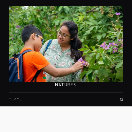
コ
ン
テ
ン
ツ
へ
移
動
NATURES.
検
メニュー
索
ボ
ッ
ク
ス
REST