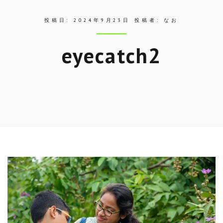
投稿日:
2024年9月23日
投稿者:
なお
eyecatch2
Skip
to
entry
content