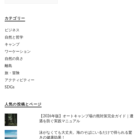
シ
ョ
カテゴリー
ン
ビジネス
自然と哲学
キャンプ
ワーケーション
自然の良さ
離島
旅・冒険
アクティビティー
SDGs
人気の投稿とページ
【2026年版】オートキャンプ場の熊対策完全ガイド｜遭
遇を防ぐ実践マニュアル
泳がなくても大丈夫。海のそばにいるだけで得られる驚
きの健康効果！