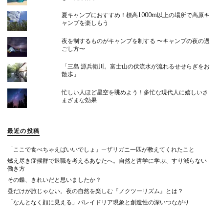
夏キャンプにおすすめ！標高1000m以上の場所で高原キ
ャンプを楽しもう
夜を制するものがキャンプを制する 〜キャンプの夜の過
ごし方〜
「三島 源兵衛川。富士山の伏流水が流れるせせらぎをお
散歩」
忙しい人ほど星空を眺めよう！多忙な現代人に嬉しいさ
まざまな効果
最近の投稿
「ここで食べちゃえばいいでしょ」—ザリガニ一匹が教えてくれたこと
燃え尽き症候群で退職を考えるあなたへ。自然と哲学に学ぶ、すり減らない
働き方
その蝶、きれいだと思いましたか？
昼だけが旅じゃない。夜の自然を楽しむ『ノクツーリズム』とは？
「なんとなく顔に見える」パレイドリア現象と創造性の深いつながり