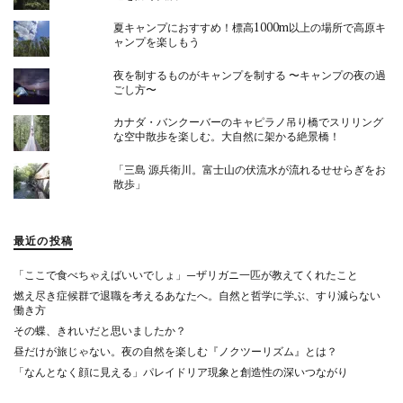
夏キャンプにおすすめ！標高1000m以上の場所で高原キ
ャンプを楽しもう
夜を制するものがキャンプを制する 〜キャンプの夜の過
ごし方〜
カナダ・バンクーバーのキャピラノ吊り橋でスリリング
な空中散歩を楽しむ。大自然に架かる絶景橋！
「三島 源兵衛川。富士山の伏流水が流れるせせらぎをお
散歩」
最近の投稿
「ここで食べちゃえばいいでしょ」—ザリガニ一匹が教えてくれたこと
燃え尽き症候群で退職を考えるあなたへ。自然と哲学に学ぶ、すり減らない
働き方
その蝶、きれいだと思いましたか？
昼だけが旅じゃない。夜の自然を楽しむ『ノクツーリズム』とは？
「なんとなく顔に見える」パレイドリア現象と創造性の深いつながり