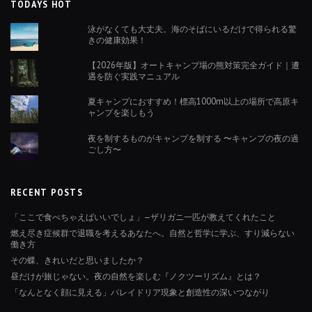
TODAYS HOT
泳がなくても大丈夫。海のそばにいるだけで得られる驚
きの健康効果！
【2026年版】オートキャンプ場の熊対策完全ガイド｜遭
遇を防ぐ実践マニュアル
夏キャンプにおすすめ！標高1000m以上の場所で高原キ
ャンプを楽しもう
夜を制するものがキャンプを制する 〜キャンプの夜の過
ごし方〜
RECENT POSTS
「ここで食べちゃえばいいでしょ」—ザリガニ一匹が教えてくれたこと
燃え尽き症候群で退職を考えるあなたへ。自然と哲学に学ぶ、すり減らない
働き方
その蝶、きれいだと思いましたか？
昼だけが旅じゃない。夜の自然を楽しむ『ノクツーリズム』とは？
「なんとなく顔に見える」パレイドリア現象と創造性の深いつながり