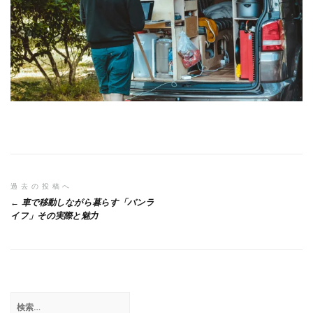
投
過去の投稿へ
車で移動しながら暮らす「バンラ
稿
イフ」その実際と魅力
ナ
ビ
ゲ
検
ー
索: