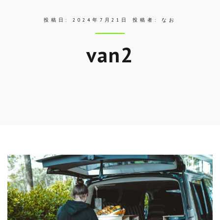
投稿日:
2024年7月21日
投稿者:
なお
van2
Skip
to
entry
content