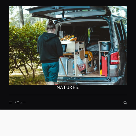
コ
ン
テ
ン
ツ
へ
移
動
NATURES.
検
メニュー
索
ボ
ッ
ク
ス
REST