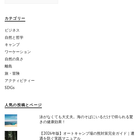
シ
ョ
カテゴリー
ン
ビジネス
自然と哲学
キャンプ
ワーケーション
自然の良さ
離島
旅・冒険
アクティビティー
SDGs
人気の投稿とページ
泳がなくても大丈夫。海のそばにいるだけで得られる驚
きの健康効果！
【2026年版】オートキャンプ場の熊対策完全ガイド｜遭
遇を防ぐ実践マニュアル