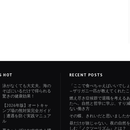
S HOT
RECENT POSTS
泳がなくても大丈夫。海の
「ここで食べちゃえばいいでし
そばにいるだけで得られる
—ザリガニ一匹が教えてくれたこ
驚きの健康効果！
燃え尽き症候群で退職を考える
たへ。自然と哲学に学ぶ、すり
【2026年版】オートキャ
ない働き方
ンプ場の熊対策完全ガイド
｜遭遇を防ぐ実践マニュア
その蝶、きれいだと思いました
ル
昼だけが旅じゃない。夜の自然
しむ『ノクツーリズム』とは？