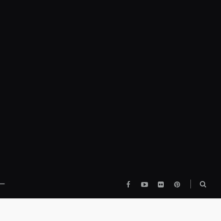
Facebook
YouTube
flickr
pinterest
検
ー
索
ボ
ッ
ク