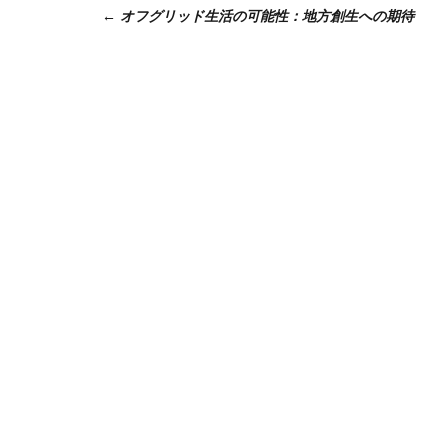
オフグリッド生活の可能性：地方創生への期待
稿
ナ
ビ
ゲ
ー
シ
ョ
ン