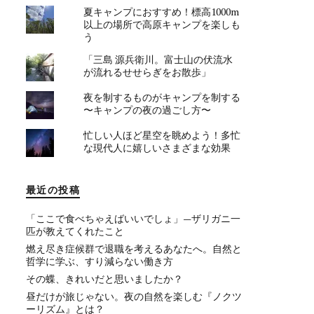
夏キャンプにおすすめ！標高1000m
以上の場所で高原キャンプを楽しも
う
「三島 源兵衛川。富士山の伏流水
が流れるせせらぎをお散歩」
夜を制するものがキャンプを制する
〜キャンプの夜の過ごし方〜
忙しい人ほど星空を眺めよう！多忙
な現代人に嬉しいさまざまな効果
最近の投稿
「ここで食べちゃえばいいでしょ」—ザリガニ一
匹が教えてくれたこと
燃え尽き症候群で退職を考えるあなたへ。自然と
哲学に学ぶ、すり減らない働き方
その蝶、きれいだと思いましたか？
昼だけが旅じゃない。夜の自然を楽しむ『ノクツ
ーリズム』とは？