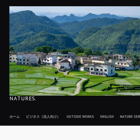
コ
ン
テ
ン
ツ
へ
移
動
NATURES.
ホーム
ビジネス（法人向け）
OUTSIDE WORKS
ENGLISH
NATURE S