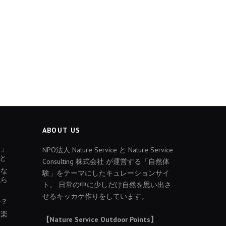
ABOUT US
ょ」
NPO法人 Nature Service と Nature Service
と
Consulting 株式会社 が運営する「自然体
あな
験」をテーマにしたキュレーションサイ
減ら
ト。 日常の中に少しだけ自然を思い出さ
せるキッカケ作りをしています。
か？
を楽
【Nature Service Outdoor Points】