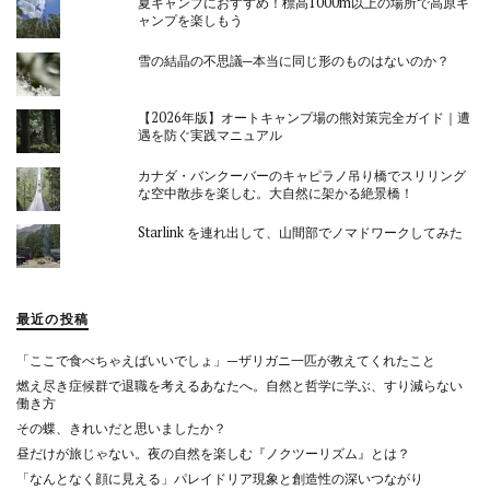
夏キャンプにおすすめ！標高1000m以上の場所で高原キ
ャンプを楽しもう
雪の結晶の不思議─本当に同じ形のものはないのか？
【2026年版】オートキャンプ場の熊対策完全ガイド｜遭
遇を防ぐ実践マニュアル
カナダ・バンクーバーのキャピラノ吊り橋でスリリング
な空中散歩を楽しむ。大自然に架かる絶景橋！
Starlink を連れ出して、山間部でノマドワークしてみた
最近の投稿
「ここで食べちゃえばいいでしょ」—ザリガニ一匹が教えてくれたこと
燃え尽き症候群で退職を考えるあなたへ。自然と哲学に学ぶ、すり減らない
働き方
その蝶、きれいだと思いましたか？
昼だけが旅じゃない。夜の自然を楽しむ『ノクツーリズム』とは？
「なんとなく顔に見える」パレイドリア現象と創造性の深いつながり