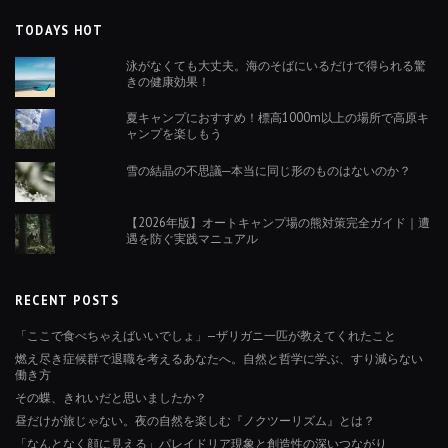
TODAYS HOT
泳がなくても大丈夫。海のそばにいるだけで得られる驚
きの健康効果！
夏キャンプにおすすめ！標高1000m以上の場所で高原キ
ャンプを楽しもう
雪の結晶の不思議─本当に同じ形のものはないのか？
【2026年版】オートキャンプ場の熊対策完全ガイド｜遭
遇を防ぐ実践マニュアル
RECENT POSTS
「ここで食べちゃえばいいでしょ」—ザリガニ一匹が教えてくれたこと
燃え尽き症候群で退職を考えるあなたへ。自然と哲学に学ぶ、すり減らない
働き方
その蝶、きれいだと思いましたか？
昼だけが旅じゃない。夜の自然を楽しむ『ノクツーリズム』とは？
「なんとなく顔に見える」パレイドリア現象と創造性の深いつながり