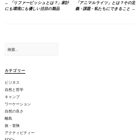
「リファービッシュとは？」家計
「アニマルライツ」とは？その定
k
稿
にも環境にも優しい注目の製品
義・課題・私たちにできること
ナ
ビ
ゲ
検
ー
索:
シ
ョ
カテゴリー
ン
ビジネス
自然と哲学
キャンプ
ワーケーション
自然の良さ
離島
旅・冒険
アクティビティー
SDGs