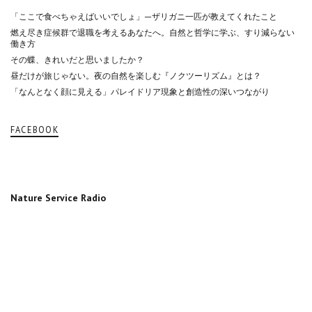
「ここで食べちゃえばいいでしょ」—ザリガニ一匹が教えてくれたこと
燃え尽き症候群で退職を考えるあなたへ。自然と哲学に学ぶ、すり減らない
働き方
その蝶、きれいだと思いましたか？
昼だけが旅じゃない。夜の自然を楽しむ『ノクツーリズム』とは？
「なんとなく顔に見える」パレイドリア現象と創造性の深いつながり
FACEBOOK
Nature Service Radio