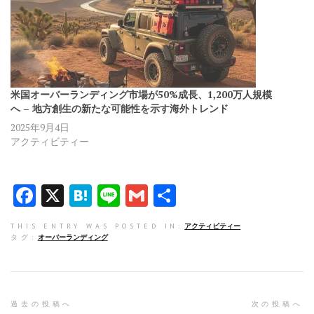
米国オーバーランディング市場が50%成長、1,200万人規模
へ – 地方創生の新たな可能性を示す海外トレンド
2025年9月4日
アクティビティー
F
X
H
Li
G
共
a
at
n
m
有
THIS ENTRY WAS POSTED IN:
アクティビティー
ce
e
e
ai
タグ:
オーバーランディング
b
n
l
o
a
o
投
過去の投稿へ
次の投稿へ