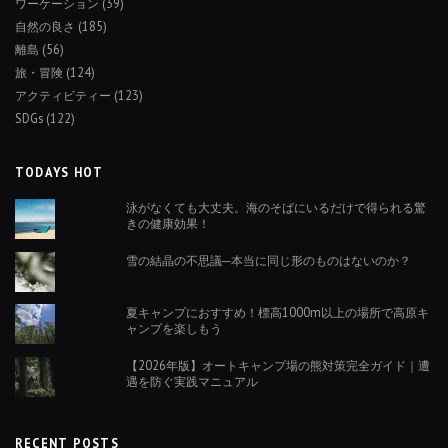
ワーケーション
(39)
自然の良さ
(185)
離島
(56)
旅・冒険
(124)
アクティビティー
(123)
SDGs
(122)
TODAYS HOT
泳がなくても大丈夫。海のそばにいるだけで得られる驚
きの健康効果！
雪の結晶の不思議─本当に同じ形のものはないのか？
夏キャンプにおすすめ！標高1000m以上の場所で高原キ
ャンプを楽しもう
【2026年版】オートキャンプ場の熊対策完全ガイド｜遭
遇を防ぐ実践マニュアル
RECENT POSTS