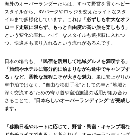
海外のオーバーランダーたちは、すべて野営を貫くヘビー
スタイルから、RVパークやロッジを交えたライトなスタ
イルまで多様化しています。これは
「必ずしも壮大なオフ
ロード走破に限らず、もっと自由度の高い旅を楽しもう」
という変化の表れ。ヘビーなスタイルも選択肢に入れつ
つ、快適さも取り入れるという流れがあるんです。
日本の場合も、
「民宿を活用して地域グルメを満喫する」
「旅館やホテルに部分的に泊まりながら途中でキャンプす
る」など、柔軟な旅程こそが大きな魅力。
単に安上がりの
車中泊ではなく、“自由な移動手段”としての車と“地域と
深く交流する”ための寄り道や宿泊施設の活用が組み合わ
さることで、
“日本らしいオーバーランディング”が完成し
ます。
「移動日程やルートに応じて、野営・民宿・キャンプ場な
どをチョイスできる」
と考えれば、オーバーランディング