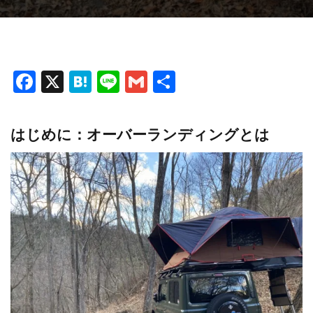
F
X
H
Li
G
共
a
at
n
m
有
ce
e
e
ai
はじめに：オーバーランディングとは
b
n
l
o
a
o
k