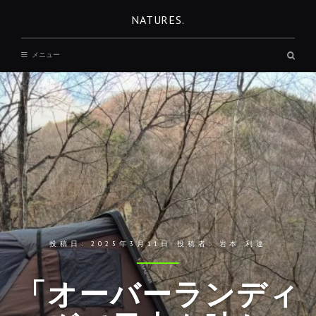
コ
NATURES.
ン
テ
検
メニュー
ン
索
ボ
ツ
ッ
へ
ク
ス
移
動
投稿日:
2025年3月11日
投稿者:
岩本 利達
「オーバーランディ
REST