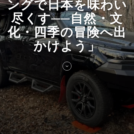
ングで日本を味わい
尽くす──自然・文
化・四季の冒険へ出
かけよう」
Skip
to
entry
content