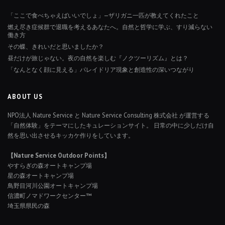
「ここで食べちゃえばいいでしょ」—ザリガニ一匹が教えてくれたこと
燃え尽き症候群で退職を考えるあなたへ。自然と哲学に学ぶ、すり減らない
働き方
その蝶、きれいだと思いましたか？
昼だけが旅じゃない。夜の自然を楽しむ『ノクツーリズム』とは？
「なんとなく顔に見える」パレイドリア現象と創造性の深いつながり
ABOUT US
NPO法人 Nature Service と Nature Service Consulting 株式会社 が運営する
「自然体験」をテーマにしたキュレーションサイト。 日常の中に少しだけ自
然を思い出させるキッカケ作りをしています。
【Nature Service Outdoor Points】
やすらぎの森オートキャンプ場
星の森オートキャンプ場
鳥野目河川公園オートキャンプ場
信濃町ノマドワークセンター™
埼玉県県民の森