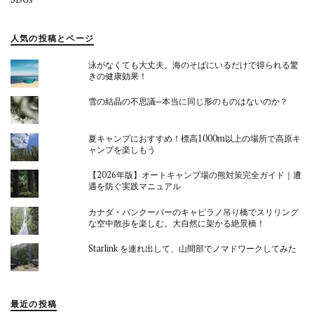
人気の投稿とページ
泳がなくても大丈夫。海のそばにいるだけで得られる驚
きの健康効果！
雪の結晶の不思議─本当に同じ形のものはないのか？
夏キャンプにおすすめ！標高1000m以上の場所で高原キ
ャンプを楽しもう
【2026年版】オートキャンプ場の熊対策完全ガイド｜遭
遇を防ぐ実践マニュアル
カナダ・バンクーバーのキャピラノ吊り橋でスリリング
な空中散歩を楽しむ。大自然に架かる絶景橋！
Starlink を連れ出して、山間部でノマドワークしてみた
最近の投稿