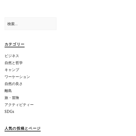
ゲ
ー
検
シ
索:
ョ
カテゴリー
ン
ビジネス
自然と哲学
キャンプ
ワーケーション
自然の良さ
離島
旅・冒険
アクティビティー
SDGs
人気の投稿とページ