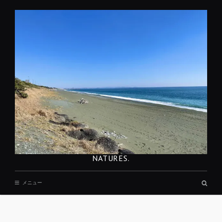
コ
ン
テ
ン
ツ
へ
移
動
NATURES.
検
メニュー
索
ボ
ッ
REST
ク