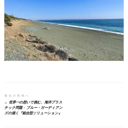
投
過去の投稿へ
世界一の想いで挑む、海洋プラス
稿
チック問題 – ブルー・ガーディアン
ズの描く『統合型ソリューション』
ナ
ビ