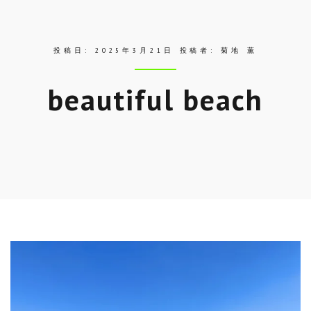
ス
投稿日:
2025年3月21日
投稿者:
菊地 薫
beautiful beach
Skip
to
entry
content