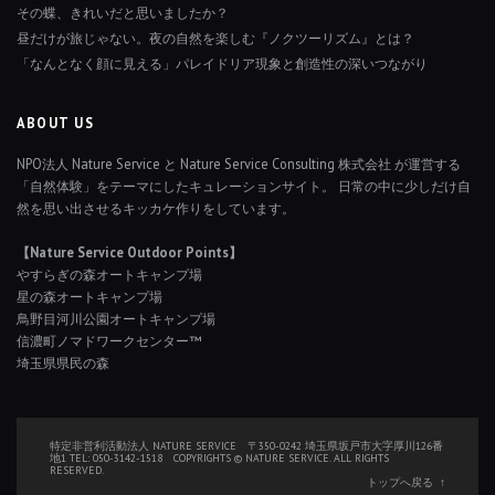
その蝶、きれいだと思いましたか？
昼だけが旅じゃない。夜の自然を楽しむ『ノクツーリズム』とは？
「なんとなく顔に見える」パレイドリア現象と創造性の深いつながり
ABOUT US
NPO法人 Nature Service と Nature Service Consulting 株式会社 が運営する
「自然体験」をテーマにしたキュレーションサイト。 日常の中に少しだけ自
然を思い出させるキッカケ作りをしています。
【Nature Service Outdoor Points】
やすらぎの森オートキャンプ場
星の森オートキャンプ場
鳥野目河川公園オートキャンプ場
信濃町ノマドワークセンター™
埼玉県県民の森
特定非営利活動法人 NATURE SERVICE 〒350-0242 埼玉県坂戸市大字厚川126番
地1 TEL: 050-3142-1518 COPYRIGHTS © NATURE SERVICE. ALL RIGHTS
RESERVED.
トップへ戻る