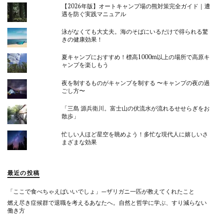
【2026年版】オートキャンプ場の熊対策完全ガイド｜遭
遇を防ぐ実践マニュアル
泳がなくても大丈夫。海のそばにいるだけで得られる驚
きの健康効果！
夏キャンプにおすすめ！標高1000m以上の場所で高原キ
ャンプを楽しもう
夜を制するものがキャンプを制する 〜キャンプの夜の過
ごし方〜
「三島 源兵衛川。富士山の伏流水が流れるせせらぎをお
散歩」
忙しい人ほど星空を眺めよう！多忙な現代人に嬉しいさ
まざまな効果
最近の投稿
「ここで食べちゃえばいいでしょ」—ザリガニ一匹が教えてくれたこと
燃え尽き症候群で退職を考えるあなたへ。自然と哲学に学ぶ、すり減らない
働き方