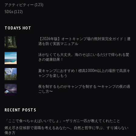
アクティビティー
(123)
SDGs
(122)
TODAYS HOT
【2026年版】オートキャンプ場の熊対策完全ガイド｜遭
遇を防ぐ実践マニュアル
泳がなくても大丈夫。海のそばにいるだけで得られる驚
きの健康効果！
夏キャンプにおすすめ！標高1000m以上の場所で高原キ
ャンプを楽しもう
夜を制するものがキャンプを制する 〜キャンプの夜の過
ごし方〜
RECENT POSTS
「ここで食べちゃえばいいでしょ」—ザリガニ一匹が教えてくれたこと
燃え尽き症候群で退職を考えるあなたへ。自然と哲学に学ぶ、すり減らない
働き方