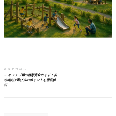
投
過去の投稿へ
キャンプ場の種類完全ガイド：初
稿
心者向け選び方のポイントを徹底解
説
ナ
ビ
ゲ
ー
検