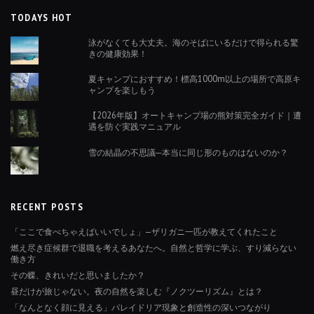
TODAYS HOT
泳がなくても大丈夫。海のそばにいるだけで得られる驚
きの健康効果！
夏キャンプにおすすめ！標高1000m以上の場所で高原キ
ャンプを楽しもう
【2026年版】オートキャンプ場の熊対策完全ガイド｜遭
遇を防ぐ実践マニュアル
雪の結晶の不思議─本当に同じ形のものはないのか？
RECENT POSTS
「ここで食べちゃえばいいでしょ」—ザリガニ一匹が教えてくれたこと
燃え尽き症候群で退職を考えるあなたへ。自然と哲学に学ぶ、すり減らない
働き方
その蝶、きれいだと思いましたか？
昼だけが旅じゃない。夜の自然を楽しむ『ノクツーリズム』とは？
「なんとなく顔に見える」パレイドリア現象と創造性の深いつながり