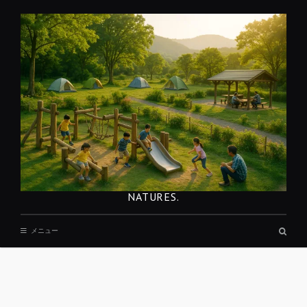
コ
ン
テ
ン
ツ
へ
移
動
NATURES.
検
メニュー
索
ボ
ッ
ク
ス
REST