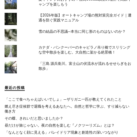
ャンプを楽しもう
【2026年版】オートキャンプ場の熊対策完全ガイド｜遭
遇を防ぐ実践マニュアル
雪の結晶の不思議─本当に同じ形のものはないのか？
カナダ・バンクーバーのキャピラノ吊り橋でスリリング
な空中散歩を楽しむ。大自然に架かる絶景橋！
「三島 源兵衛川。富士山の伏流水が流れるせせらぎをお
散歩」
最近の投稿
「ここで食べちゃえばいいでしょ」—ザリガニ一匹が教えてくれたこと
燃え尽き症候群で退職を考えるあなたへ。自然と哲学に学ぶ、すり減らない
働き方
その蝶、きれいだと思いましたか？
昼だけが旅じゃない。夜の自然を楽しむ『ノクツーリズム』とは？
「なんとなく顔に見える」パレイドリア現象と創造性の深いつながり