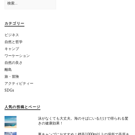
シ
索:
ョ
カテゴリー
ン
ビジネス
自然と哲学
キャンプ
ワーケーション
自然の良さ
離島
旅・冒険
アクティビティー
SDGs
人気の投稿とページ
泳がなくても大丈夫。海のそばにいるだけで得られる驚
きの健康効果！
夏キャンプにおすすめ！標高1000m以上の場所で高原キ