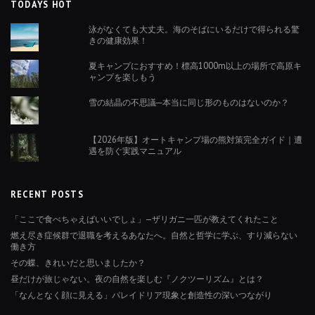
TODAYS HOT
泳がなくても大丈夫。海のそばにいるだけで得られる驚
きの健康効果！
夏キャンプにおすすめ！標高1000m以上の場所で高原キ
ャンプを楽しもう
雪の結晶の不思議─本当に同じ形のものはないのか？
【2026年版】オートキャンプ場の熊対策完全ガイド｜遭
遇を防ぐ実践マニュアル
RECENT POSTS
「ここで食べちゃえばいいでしょ」—ザリガニ一匹が教えてくれたこと
燃え尽き症候群で退職を考えるあなたへ。自然と哲学に学ぶ、すり減らない
働き方
その蝶、きれいだと思いましたか？
昼だけが旅じゃない。夜の自然を楽しむ『ノクツーリズム』とは？
「なんとなく顔に見える」パレイドリア現象と創造性の深いつながり