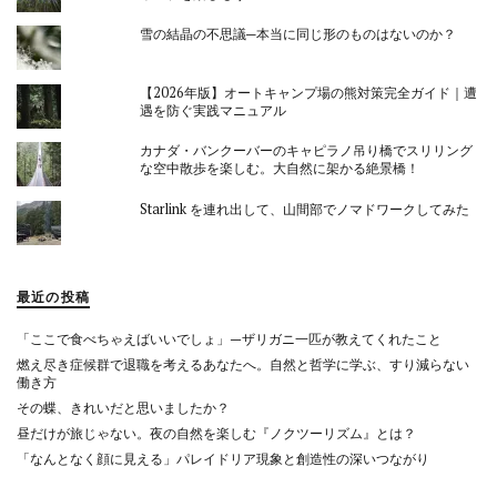
雪の結晶の不思議─本当に同じ形のものはないのか？
【2026年版】オートキャンプ場の熊対策完全ガイド｜遭
遇を防ぐ実践マニュアル
カナダ・バンクーバーのキャピラノ吊り橋でスリリング
な空中散歩を楽しむ。大自然に架かる絶景橋！
Starlink を連れ出して、山間部でノマドワークしてみた
最近の投稿
「ここで食べちゃえばいいでしょ」—ザリガニ一匹が教えてくれたこと
燃え尽き症候群で退職を考えるあなたへ。自然と哲学に学ぶ、すり減らない
働き方
その蝶、きれいだと思いましたか？
昼だけが旅じゃない。夜の自然を楽しむ『ノクツーリズム』とは？
「なんとなく顔に見える」パレイドリア現象と創造性の深いつながり