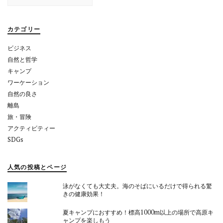
シ
ョ
カテゴリー
ン
ビジネス
自然と哲学
キャンプ
ワーケーション
自然の良さ
離島
旅・冒険
アクティビティー
SDGs
人気の投稿とページ
泳がなくても大丈夫。海のそばにいるだけで得られる驚
きの健康効果！
夏キャンプにおすすめ！標高1000m以上の場所で高原キ
ャンプを楽しもう