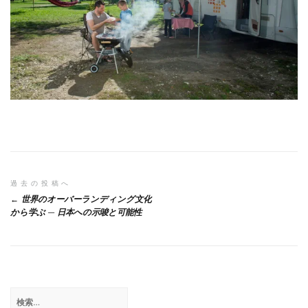
投
過去の投稿へ
世界のオーバーランディング文化
稿
から学ぶ — 日本への示唆と可能性
ナ
ビ
ゲ
検
ー
索: