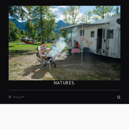
コ
ン
テ
ン
ツ
へ
移
動
NATURES.
検
メニュー
索
ボ
ッ
ク
ス
REST