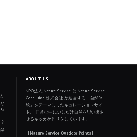
ABOUT US
ょ」
NPO法人 Nature Service と Nature Service
と
Consulting 株式会社 が運営する「自然体
あな
験」をテーマにしたキュレーションサイ
減ら
ト。 日常の中に少しだけ自然を思い出さ
せるキッカケ作りをしています。
か？
を楽
【Nature Service Outdoor Points】