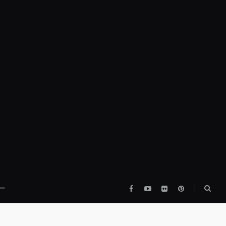
Facebook
YouTube
flickr
pinterest
検
ー
索
ボ
ッ
ク