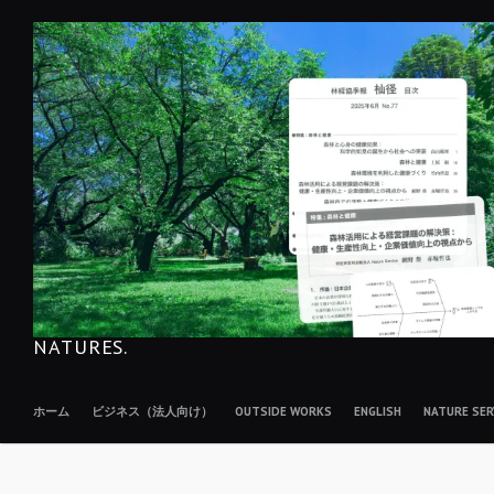
コ
ン
テ
ン
ツ
へ
移
動
NATURES.
ホーム
ビジネス（法人向け）
OUTSIDE WORKS
ENGLISH
NATURE S