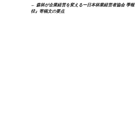
森林が企業経営を変えるー日本林業経営者協会 季報
稿
径』寄稿文の要点
ナ
ビ
ゲ
ー
シ
ョ
ン