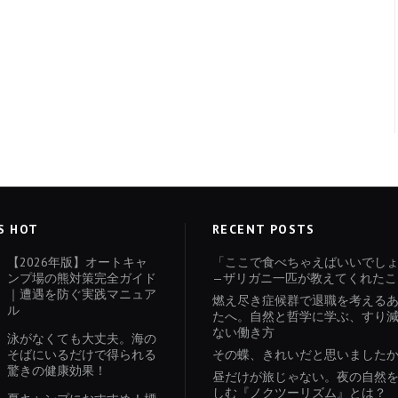
S HOT
RECENT POSTS
【2026年版】オートキャ
「ここで食べちゃえばいいでし
ンプ場の熊対策完全ガイド
—ザリガニ一匹が教えてくれたこ
｜遭遇を防ぐ実践マニュア
燃え尽き症候群で退職を考える
ル
たへ。自然と哲学に学ぶ、すり
ない働き方
泳がなくても大丈夫。海の
そばにいるだけで得られる
その蝶、きれいだと思いました
驚きの健康効果！
昼だけが旅じゃない。夜の自然
しむ『ノクツーリズム』とは？