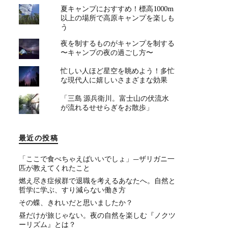
夏キャンプにおすすめ！標高1000m
以上の場所で高原キャンプを楽しも
う
夜を制するものがキャンプを制する
〜キャンプの夜の過ごし方〜
忙しい人ほど星空を眺めよう！多忙
な現代人に嬉しいさまざまな効果
「三島 源兵衛川。富士山の伏流水
が流れるせせらぎをお散歩」
最近の投稿
「ここで食べちゃえばいいでしょ」—ザリガニ一
匹が教えてくれたこと
燃え尽き症候群で退職を考えるあなたへ。自然と
哲学に学ぶ、すり減らない働き方
その蝶、きれいだと思いましたか？
昼だけが旅じゃない。夜の自然を楽しむ『ノクツ
ーリズム』とは？