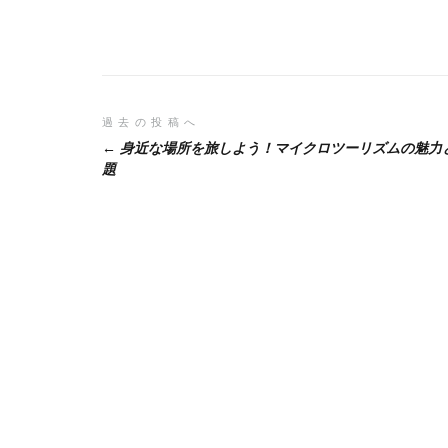
投
過去の投稿へ
身近な場所を旅しよう！マイクロツーリズムの魅力
稿
題
ナ
ビ
ゲ
ー
シ
ョ
ン