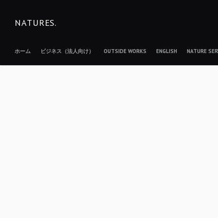
コ
ン
NATURES.
テ
ン
ホーム
ビジネス（法人向け）
OUTSIDE WORKS
ENGLISH
NATURE S
ツ
へ
移
動