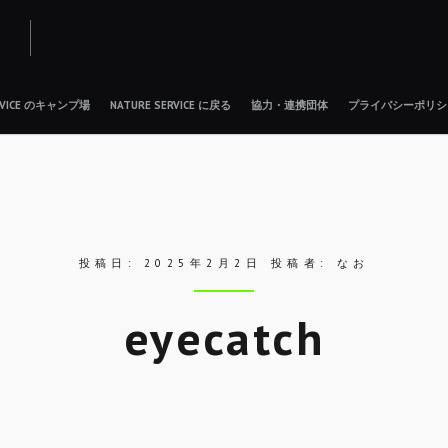
ERVICE のキャンプ場
NATURE SERVICE に戻る
協力・連携団体
プライバシーポリシ
投稿日:
2025年2月2日
投稿者:
なお
eyecatch
Skip
to
entry