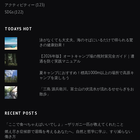
アクティビティー
(123)
SDGs
(122)
TODAYS HOT
泳がなくても大丈夫。海のそばにいるだけで得られる驚
きの健康効果！
【2026年版】オートキャンプ場の熊対策完全ガイド｜遭
遇を防ぐ実践マニュアル
夏キャンプにおすすめ！標高1000m以上の場所で高原キ
ャンプを楽しもう
「三島 源兵衛川。富士山の伏流水が流れるせせらぎをお
散歩」
RECENT POSTS
「ここで食べちゃえばいいでしょ」—ザリガニ一匹が教えてくれたこと
燃え尽き症候群で退職を考えるあなたへ。自然と哲学に学ぶ、すり減らない
働き方