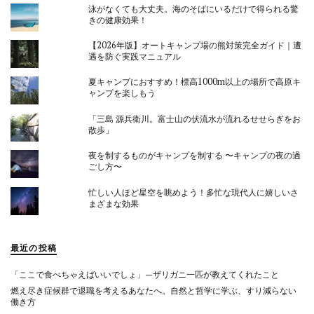
泳がなくても大丈夫。海のそばにいるだけで得られる驚
きの健康効果！
【2026年版】オートキャンプ場の熊対策完全ガイド｜遭
遇を防ぐ実践マニュアル
夏キャンプにおすすめ！標高1000m以上の場所で高原キ
ャンプを楽しもう
「三島 源兵衛川。富士山の伏流水が流れるせせらぎをお
散歩」
夜を制するものがキャンプを制する 〜キャンプの夜の過
ごし方〜
忙しい人ほど星空を眺めよう！多忙な現代人に嬉しいさ
まざまな効果
最近の投稿
「ここで食べちゃえばいいでしょ」—ザリガニ一匹が教えてくれたこと
燃え尽き症候群で退職を考えるあなたへ。自然と哲学に学ぶ、すり減らない
働き方