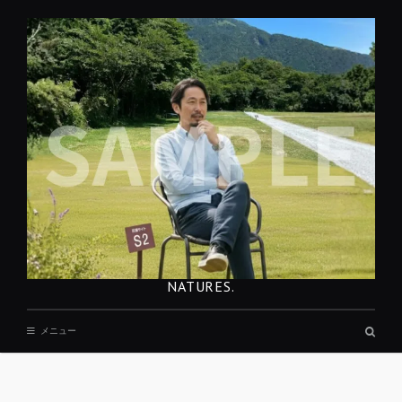
コ
ン
テ
ン
ツ
へ
移
動
NATURES.
検
メニュー
索
ボ
ッ
REST
ク