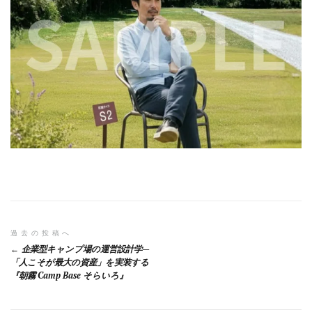
投
過去の投稿へ
企業型キャンプ場の運営設計学—
稿
「人こそが最大の資産」を実装する
『朝霧 Camp Base そらいろ』
ナ
ビ