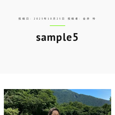
ス
投稿日:
2025年10月25日
投稿者:
金井 怜
sample5
Skip
to
entry
content