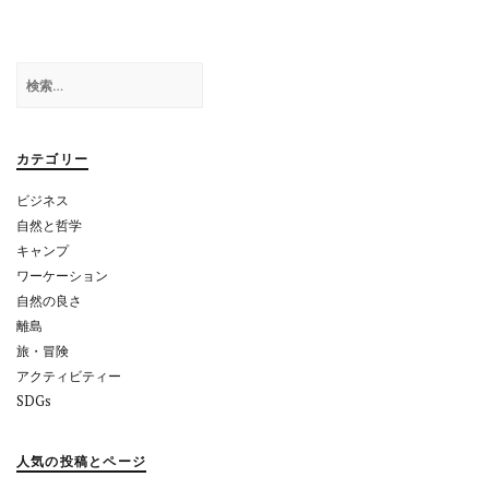
ゲ
ー
検
シ
索:
ョ
カテゴリー
ン
ビジネス
自然と哲学
キャンプ
ワーケーション
自然の良さ
離島
旅・冒険
アクティビティー
SDGs
人気の投稿とページ