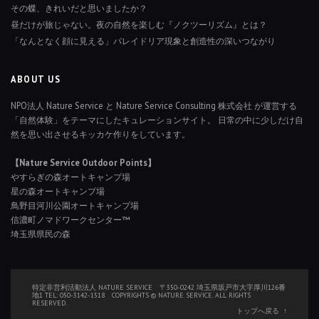
その蝶、きれいだと思いましたか？
昼だけが旅じゃない。夜の自然を楽しむ『ノクツーリズム』とは？
「なんとなく顔に見える」パレイドリア現象と創造性の深いつながり
ABOUT US
NPO法人 Nature Service と Nature Service Consulting 株式会社 が運営する
「自然体験」をテーマにしたキュレーションサイト。 日常の中に少しだけ自
然を思い出させるキッカケ作りをしています。
【Nature Service Outdoor Points】
やすらぎの森オートキャンプ場
星の森オートキャンプ場
鳥野目河川公園オートキャンプ場
信濃町ノマドワークセンター™
埼玉県県民の森
特定非営利活動法人 NATURE SERVICE 〒350-0242 埼玉県坂戸市大字厚川126番
地1 TEL: 050-3142-1518 COPYRIGHTS © NATURE SERVICE. ALL RIGHTS
RESERVED.
トップへ戻る