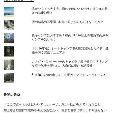
泳がなくても大丈夫。海のそばにいるだけで得られる驚
きの健康効果！
雪の結晶の不思議─本当に同じ形のものはないのか？
夏キャンプにおすすめ！標高1000m以上の場所で高原キ
ャンプを楽しもう
【2026年版】オートキャンプ場の熊対策完全ガイド｜遭
遇を防ぐ実践マニュアル
カナダ・バンクーバーのキャピラノ吊り橋でスリリング
な空中散歩を楽しむ。大自然に架かる絶景橋！
Starlink を連れ出して、山間部でノマドワークしてみた
最近の投稿
「ここで食べちゃえばいいでしょ」—ザリガニ一匹が教えてくれたこと
燃え尽き症候群で退職を考えるあなたへ。自然と哲学に学ぶ、すり減らない