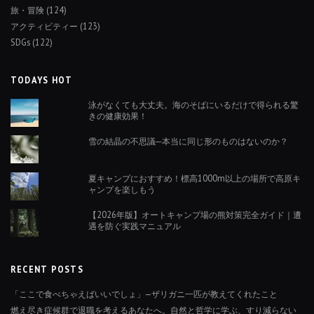
旅・冒険
(124)
アクティビティー
(123)
SDGs
(122)
TODAYS HOT
泳がなくても大丈夫。海のそばにいるだけで得られる驚
きの健康効果！
雪の結晶の不思議─本当に同じ形のものはないのか？
夏キャンプにおすすめ！標高1000m以上の場所で高原キ
ャンプを楽しもう
【2026年版】オートキャンプ場の熊対策完全ガイド｜遭
遇を防ぐ実践マニュアル
RECENT POSTS
「ここで食べちゃえばいいでしょ」—ザリガニ一匹が教えてくれたこと
燃え尽き症候群で退職を考えるあなたへ。自然と哲学に学ぶ、すり減らない