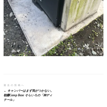
投
過去の投稿へ
キャンパーはまず気がつかない。
稿
朝霧Camp Base そらいろの「神ディ
テール」
ナ