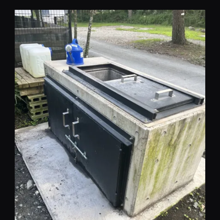
コ
ン
テ
ン
ツ
へ
移
動
REST