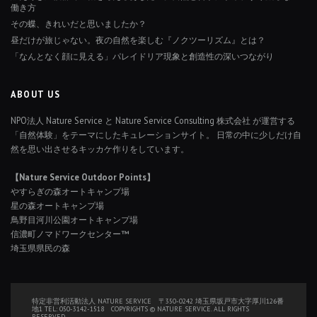
働き方
その蝶、きれいだと思いましたか？
昼だけが旅じゃない。夜の自然を楽しむ『ノクツーリズム』とは？
「なんとなく顔に見える」パレイドリア現象と創造性の深いつながり
ABOUT US
NPO法人 Nature Service と Nature Service Consulting 株式会社 が運営する
「自然体験」をテーマにしたキュレーションサイト。 日常の中に少しだけ自
然を思い出させるキッカケ作りをしています。
【Nature Service Outdoor Points】
やすらぎの森オートキャンプ場
星の森オートキャンプ場
鳥野目河川公園オートキャンプ場
信濃町ノマドワークセンター™
埼玉県県民の森
特定非営利活動法人 NATURE SERVICE 〒350-0242 埼玉県坂戸市大字厚川126番
地1 TEL: 050-3142-1518 COPYRIGHTS © NATURE SERVICE. ALL RIGHTS
RESERVED.