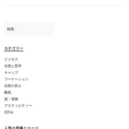
ビ
ゲ
ー
検
シ
索:
ョ
カテゴリー
ン
ビジネス
自然と哲学
キャンプ
ワーケーション
自然の良さ
離島
旅・冒険
アクティビティー
SDGs
人気の投稿とページ