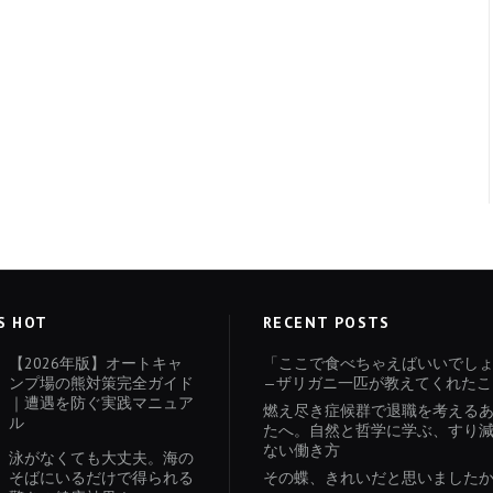
S HOT
RECENT POSTS
【2026年版】オートキャ
「ここで食べちゃえばいいでし
ンプ場の熊対策完全ガイド
—ザリガニ一匹が教えてくれたこ
｜遭遇を防ぐ実践マニュア
燃え尽き症候群で退職を考える
ル
たへ。自然と哲学に学ぶ、すり
ない働き方
泳がなくても大丈夫。海の
そばにいるだけで得られる
その蝶、きれいだと思いました