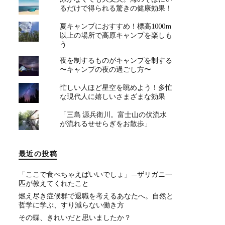
るだけで得られる驚きの健康効果！
夏キャンプにおすすめ！標高1000m
以上の場所で高原キャンプを楽しも
う
夜を制するものがキャンプを制する
〜キャンプの夜の過ごし方〜
忙しい人ほど星空を眺めよう！多忙
な現代人に嬉しいさまざまな効果
「三島 源兵衛川。富士山の伏流水
が流れるせせらぎをお散歩」
最近の投稿
「ここで食べちゃえばいいでしょ」—ザリガニ一
匹が教えてくれたこと
燃え尽き症候群で退職を考えるあなたへ。自然と
哲学に学ぶ、すり減らない働き方
その蝶、きれいだと思いましたか？