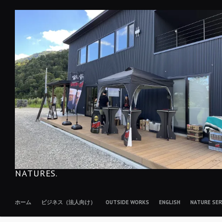
コ
ン
テ
ン
ツ
へ
移
動
NATURES.
ホーム
ビジネス（法人向け）
OUTSIDE WORKS
ENGLISH
NATURE S