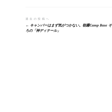
投
過去の投稿へ
キャンパーはまず気がつかない。朝霧Camp Base 
稿
ろの「神ディテール」
ナ
ビ
ゲ
ー
シ
ョ
ン