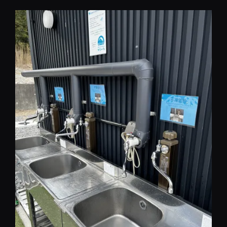
コ
ン
テ
ン
ツ
へ
移
動
REST