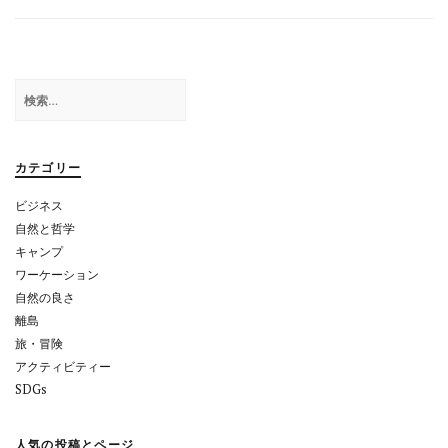
ビ
ゲ
ー
検
シ
索:
ョ
カテゴリー
ン
ビジネス
自然と哲学
キャンプ
ワーケーション
自然の良さ
離島
旅・冒険
アクティビティー
SDGs
人気の投稿とページ