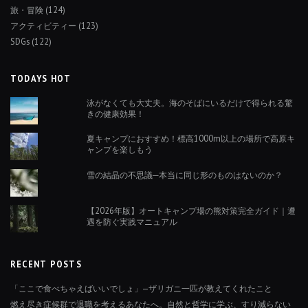
旅・冒険
(124)
アクティビティー
(123)
SDGs
(122)
TODAYS HOT
泳がなくても大丈夫。海のそばにいるだけで得られる驚
きの健康効果！
夏キャンプにおすすめ！標高1000m以上の場所で高原キ
ャンプを楽しもう
雪の結晶の不思議─本当に同じ形のものはないのか？
【2026年版】オートキャンプ場の熊対策完全ガイド｜遭
遇を防ぐ実践マニュアル
RECENT POSTS
「ここで食べちゃえばいいでしょ」—ザリガニ一匹が教えてくれたこと
燃え尽き症候群で退職を考えるあなたへ。自然と哲学に学ぶ、すり減らない