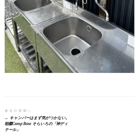
投
過去の投稿へ
キャンパーはまず気がつかない。
稿
朝霧Camp Base そらいろの「神ディ
テール」
ナ