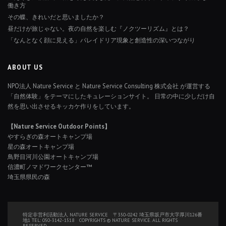
働き方
その蝶、きれいだと思いましたか？
昼だけが旅じゃない。夜の自然を楽しむ『ノクツーリズム』とは？
「なんとなく顔に見える」パレイドリア現象と創造性の深いつながり
ABOUT US
NPO法人 Nature Service と Nature Service Consulting 株式会社 が運営する
「自然体験」をテーマにしたキュレーションサイト。 日常の中に少しだけ自
然を思い出させるキッカケ作りをしています。
【Nature Service Outdoor Points】
やすらぎの森オートキャンプ場
星の森オートキャンプ場
鳥野目河川公園オートキャンプ場
信濃町ノマドワークセンター™
埼玉県県民の森
特定非営利活動法人 NATURE SERVICE 〒350-0242 埼玉県坂戸市大字厚川126番
地1 TEL: 050-3142-1518 COPYRIGHTS © NATURE SERVICE. ALL RIGHTS
RESERVED.