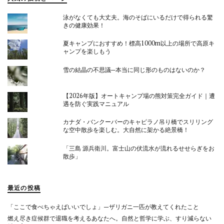
泳がなくても大丈夫。海のそばにいるだけで得られる驚
きの健康効果！
夏キャンプにおすすめ！標高1000m以上の場所で高原キ
ャンプを楽しもう
雪の結晶の不思議─本当に同じ形のものはないのか？
【2026年版】オートキャンプ場の熊対策完全ガイド｜遭
遇を防ぐ実践マニュアル
カナダ・バンクーバーのキャピラノ吊り橋でスリリング
な空中散歩を楽しむ。大自然に架かる絶景橋！
「三島 源兵衛川。富士山の伏流水が流れるせせらぎをお
散歩」
最近の投稿
「ここで食べちゃえばいいでしょ」—ザリガニ一匹が教えてくれたこと
燃え尽き症候群で退職を考えるあなたへ。自然と哲学に学ぶ、すり減らない