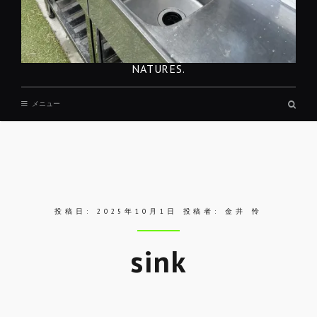
NATURES.
検
メニュー
索
ボ
ッ
ク
ス
投稿日:
2025年10月1日
投稿者:
金井 怜
sink
Skip
to