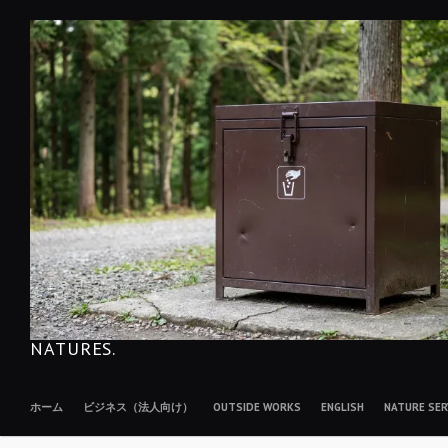
コ
ン
テ
ン
ツ
へ
移
動
NATURES.
ホーム
ビジネス（法人向け）
OUTSIDE WORKS
ENGLISH
NATURE S