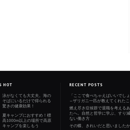
S HOT
RECENT POSTS
泳がなくても大丈夫。海の
「ここで食べちゃえばいいでし
そばにいるだけで得られる
—ザリガニ一匹が教えてくれたこ
驚きの健康効果！
燃え尽き症候群で退職を考える
たへ。自然と哲学に学ぶ、すり
夏キャンプにおすすめ！標
ない働き方
高1000m以上の場所で高原
キャンプを楽しもう
その蝶、きれいだと思いました