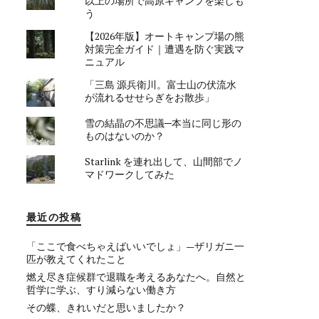
以上の場所で高原キャンプを楽しも
う
【2026年版】オートキャンプ場の熊
対策完全ガイド｜遭遇を防ぐ実践マ
ニュアル
「三島 源兵衛川。富士山の伏流水
が流れるせせらぎをお散歩」
雪の結晶の不思議─本当に同じ形の
ものはないのか？
Starlink を連れ出して、山間部でノ
マドワークしてみた
最近の投稿
「ここで食べちゃえばいいでしょ」—ザリガニ一
匹が教えてくれたこと
燃え尽き症候群で退職を考えるあなたへ。自然と
哲学に学ぶ、すり減らない働き方
その蝶、きれいだと思いましたか？