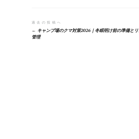
投
過去の投稿へ
キャンプ場のクマ対策2026｜冬眠明け前の準備とリ
稿
管理
ナ
ビ
ゲ
ー
シ
ョ
ン