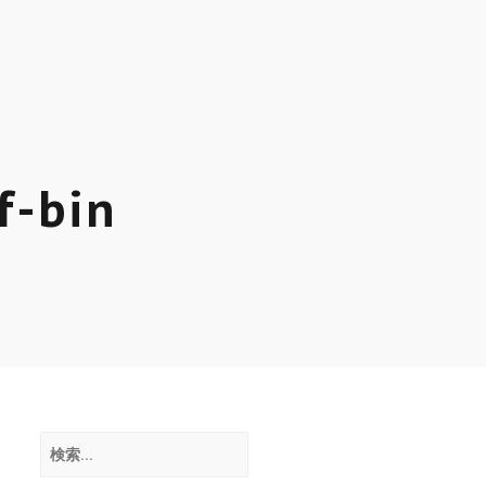
ッ
ク
ス
f-bin
検
索: