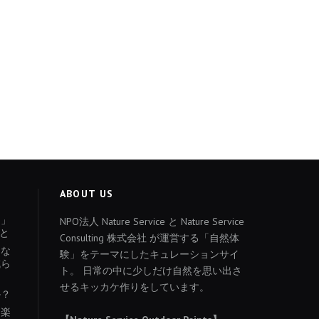
ABOUT US
ょ」
NPO法人 Nature Service と Nature Service
と
Consulting 株式会社 が運営する「自然体
あな
験」をテーマにしたキュレーションサイ
減ら
ト。 日常の中に少しだけ自然を思い出さ
せるキッカケ作りをしています。
か？
を楽