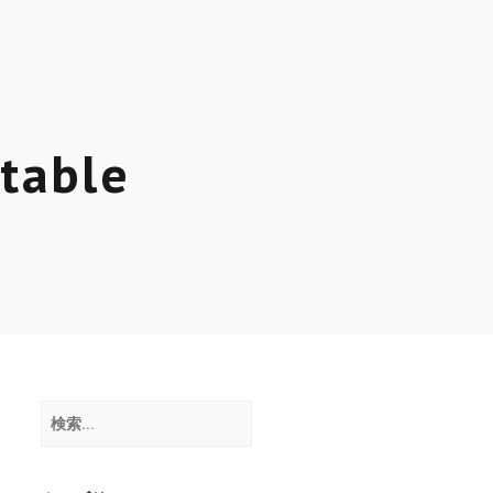
ス
table
検
索: