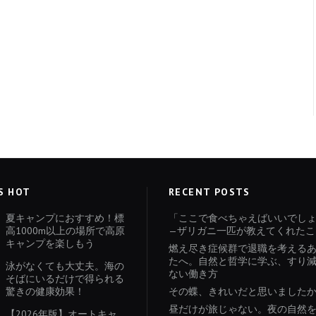
S HOT
RECENT POSTS
夏キャンプにおすすめ！標
「ここで食べちゃえばいいでし
高1000m以上の場所で高原
—ザリガニ一匹が教えてくれたこ
キャンプを楽しもう
燃え尽き症候群で退職を考える
たへ。自然と哲学に学ぶ、すり
泳がなくても大丈夫。海の
ない働き方
そばにいるだけで得られる
驚きの健康効果！
その蝶、きれいだと思いました
昼だけが旅じゃない。夜の自然
【2026年版】オートキャ