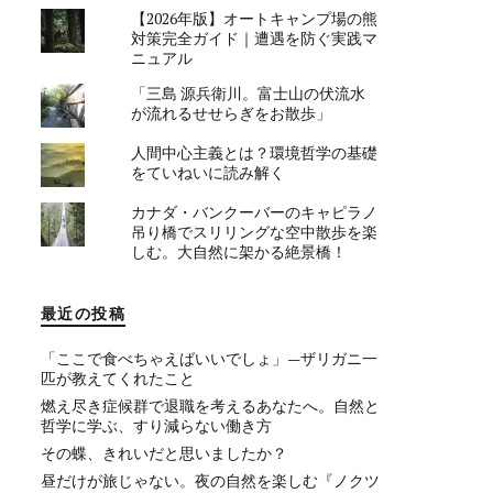
【2026年版】オートキャンプ場の熊
対策完全ガイド｜遭遇を防ぐ実践マ
ニュアル
「三島 源兵衛川。富士山の伏流水
が流れるせせらぎをお散歩」
人間中心主義とは？環境哲学の基礎
をていねいに読み解く
カナダ・バンクーバーのキャピラノ
吊り橋でスリリングな空中散歩を楽
しむ。大自然に架かる絶景橋！
最近の投稿
「ここで食べちゃえばいいでしょ」—ザリガニ一
匹が教えてくれたこと
燃え尽き症候群で退職を考えるあなたへ。自然と
哲学に学ぶ、すり減らない働き方
その蝶、きれいだと思いましたか？
昼だけが旅じゃない。夜の自然を楽しむ『ノクツ