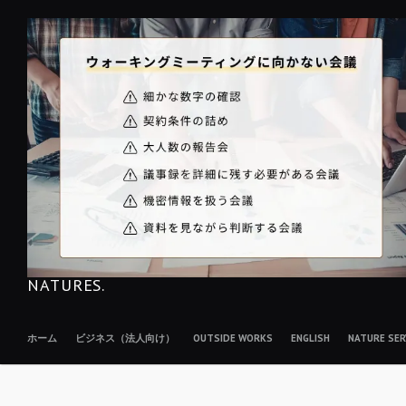
コ
ン
テ
ン
ツ
へ
移
動
NATURES.
ホーム
ビジネス（法人向け）
OUTSIDE WORKS
ENGLISH
NATURE S