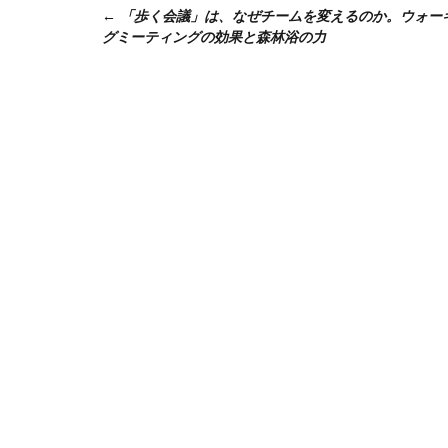
「歩く会議」は、なぜチームを変えるのか。ウォー
稿
グミーティングの効果と森林浴の力
ナ
ビ
ゲ
ー
シ
ョ
ン