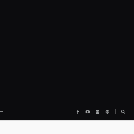
Facebook
YouTube
flickr
pinterest
検
ー
索
ボ
ッ
ク